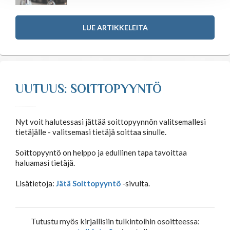
Astrologia
LUE ARTIKKELEITA
Ennustus
Henkimaailma
UUTUUS: SOITTOPYYNTÖ
Itsensä kehittäminen
Nyt voit halutessasi jättää soittopyynnön valitsemallesi
Kaukoparannus
tietäjälle - valitsemasi tietäjä soittaa sinulle.
Soittopyyntö on helppo ja edullinen tapa tavoittaa
haluamasi tietäjä.
Numerologia
Lisätietoja:
Jätä Soittopyyntö
-sivulta.
Selvänäkeminen
Tutustu myös kirjallisiin tulkintoihin osoitteessa:
Tarot