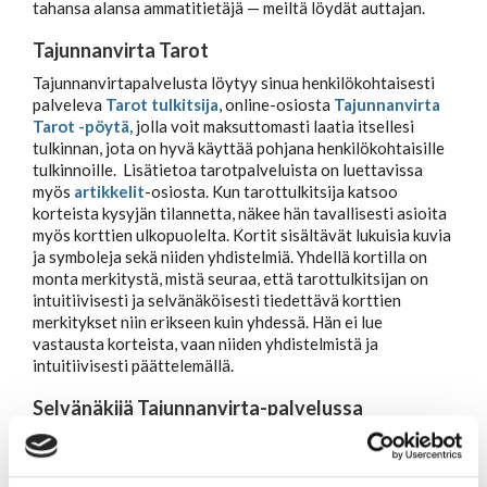
tahansa alansa ammatitietäjä — meiltä löydät auttajan.
Kuukausihoroskooppi
Tajunnanvirta Tarot
Tajunnanvirtapalvelusta löytyy sinua henkilökohtaisesti
palveleva
Tarot tulkitsija
, online-osiosta
Tajunnanvirta
Vuosihoroskooppi
Tarot -pöytä,
jolla voit maksuttomasti laatia itsellesi
tulkinnan, jota on hyvä käyttää pohjana henkilökohtaisille
tulkinnoille. Lisätietoa tarotpalveluista on luettavissa
Elämänhoroskooppi
myös
artikkelit
-osiosta. Kun tarottulkitsija katsoo
korteista kysyjän tilannetta, näkee hän tavallisesti asioita
myös korttien ulkopuolelta. Kortit sisältävät lukuisia kuvia
Rakkaushoroskooppi
ja symboleja sekä niiden yhdistelmiä. Yhdellä kortilla on
monta merkitystä, mistä seuraa, että tarottulkitsijan on
intuitiivisesti ja selvänäköisesti tiedettävä korttien
Parisuhdehoroskooppi
merkitykset niin erikseen kuin yhdessä. Hän ei lue
vastausta korteista, vaan niiden yhdistelmistä ja
intuitiivisesti päättelemällä.
Kiinalainen horoskooppi
Selvänäkijä Tajunnanvirta-palvelussa
Yksi kysytyimmistä tietäjistä palvelussamme on aina ollut
Horoskooppiartikkelit
selvänäkijän
kykyjä omaavat tietäjät.
Selvänäkeminen vaatii oikean ajan, paikan ja intuition, sillä