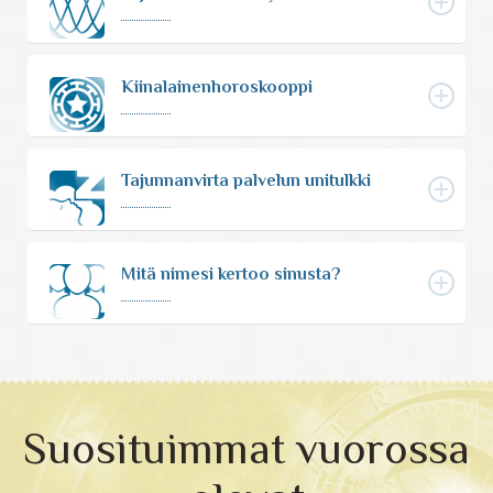
Tarot-tulkitsijat tulkitsevat tarotkortteja
Enkelikorttitulkitsijat
Kiinalainenhoroskooppi
Unien tulkitsijat tulkitsevat unet
Tajunnanvirta palvelun unitulkki
Meediot ja shamaanit
Mitä nimesi kertoo sinusta?
Kaukoparantajat
Numerologit
Tajunnanvirta -palvelu
Suosituimmat vuorossa
Tajunnanvirta Tietäjät