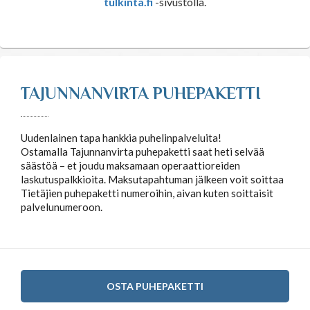
tulkinta.fi
-sivustolla.
Tähtimerkit
Unien tulkinta
TAJUNNANVIRTA PUHEPAKETTI
Unientulkintasanasto
Uudenlainen tapa hankkia puhelinpalveluita!
Ostamalla Tajunnanvirta puhepaketti saat heti selvää
säästöä – et joudu maksamaan operaattioreiden
laskutuspalkkioita. Maksutapahtuman jälkeen voit soittaa
Tietäjien puhepaketti numeroihin, aivan kuten soittaisit
palvelunumeroon.
OSTA PUHEPAKETTI