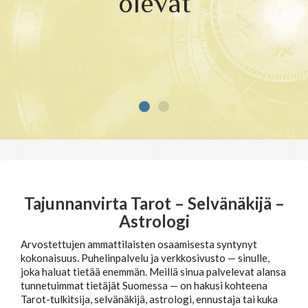
olevat
Tajunnanvirta puhepaketti
Soittopyyntö
Tietoa laskutuksesta
Horoskoopit
Tajunnanvirta Tarot – Selvänäkijä –
Astrologi
Arvostettujen ammattilaisten osaamisesta syntynyt
Horoskooppimerkit
kokonaisuus. Puhelinpalvelu ja verkkosivusto — sinulle,
joka haluat tietää enemmän. Meillä sinua palvelevat alansa
tunnetuimmat tietäjät Suomessa — on hakusi kohteena
Viikkohoroskooppi
Tarot-tulkitsija, selvänäkijä, astrologi, ennustaja tai kuka