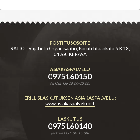
POSTITUSOSOITE
RATIO - Rajatieto Organisaatio, Kumitehtaankatu 5 K 18,
04260 KERAVA
ASIAKASPALVELU
0975160150
(arkisin klo 10.00-15.00)
ERILLISLASKUTUKSEN ASIAKASPALVELU:
www.asiakaspalvelu.net
LASKUTUS
0975160140
(arkisin klo 9.00-16.00)