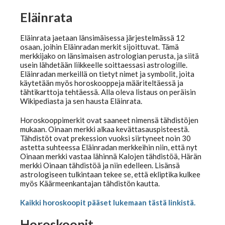
Eläinrata
Tarot ja kartat
Eläinrata jaetaan länsimäisessa järjestelmässä 12
osaan, joihin Eläinradan merkit sijoittuvat. Tämä
merkkijako on länsimaisen astrologian perusta, ja siitä
usein lähdetään liikkeelle soittaessasi astrologille.
Eläinradan merkeillä on tietyt nimet ja symbolit, joita
Kaikki Tajunnanvirta palvelut
käytetään myös horoskooppeja määriteltäessä ja
tähtikarttoja tehtäessä. Alla oleva listaus on peräisin
Wikipediasta ja sen hausta Eläinrata.
Tajunnanvirta Numerologi
Horoskooppimerkit ovat saaneet nimensä tähdistöjen
mukaan. Oinaan merkki alkaa kevättasauspisteestä.
Tähdistöt ovat prekession vuoksi siirtyneet noin 30
Tajunnanvirta Tarotpöytä
astetta suhteessa Eläin­­radan merkkeihin niin, että nyt
Oinaan merkki vastaa lähinnä Kalojen tähdistöä, Härän
merkki Oinaan tähdistöä ja niin edelleen. Lisänsä
Tajunnanvirta Kädestäennustaja
astrologiseen tulkintaan tekee se, että ekliptika kulkee
myös Käärmeenkantajan tähdistön kautta.
Kaikki horoskoopit pääset lukemaan tästä linkistä.
Tajunnanvirta Päivänväri
Horoskoopit