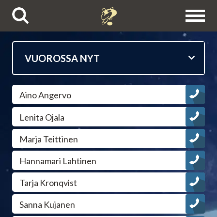
Puhelinpalvelut
Aino Angervo
Tietäjien esittelyt
Lenita Ojala
Astrologit
Marja Teittinen
Ennustajat
Hannamari Lahtinen
Tarja Kronqvist
Selvänäkijät
Sanna Kujanen