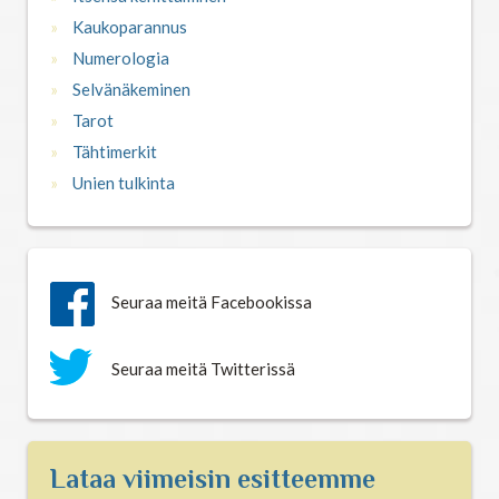
Kaukoparannus
Numerologia
Selvänäkeminen
Tarot
Tähtimerkit
Unien tulkinta
Seuraa meitä Facebookissa
Seuraa meitä Twitterissä
Lataa viimeisin esitteemme