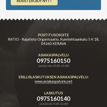
REKISTERÖIDY NYT!
POSTITUSOSOITE
RATIO - Rajatieto Organisaatio, Kumitehtaankatu 5 K 18,
04260 KERAVA
ASIAKASPALVELU
0975160150
(arkisin klo 10.00-15.00)
ERILLISLASKUTUKSEN ASIAKASPALVELU:
www.asiakaspalvelu.net
LASKUTUS
0975160140
(arkisin klo 9.00-16.00)