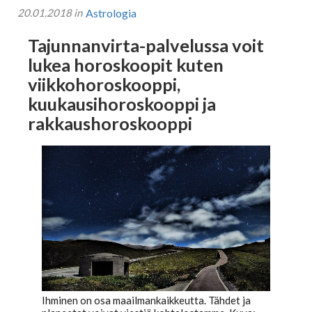
20.01.2018 in
Astrologia
Tajunnanvirta puhepaketti
Tajunnanvirta-palvelussa voit
lukea horoskoopit kuten
viikkohoroskooppi,
Soittopyyntö
kuukausihoroskooppi ja
rakkaushoroskooppi
Tietoa laskutuksesta
Horoskoopit
Horoskooppimerkit
Viikkohoroskooppi
Ihminen on osa maailmankaikkeutta. Tähdet ja