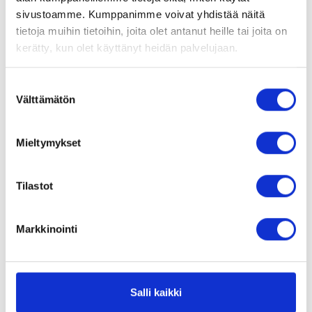
Astrologia
sivustoamme. Kumppanimme voivat yhdistää näitä
tietoja muihin tietoihin, joita olet antanut heille tai joita on
Ennustus
kerätty, kun olet käyttänyt heidän palvelujaan.
Astrologian elementit länsimaissa
Suostumuksen
Henkimaailma
Välttämätön
Astrologia
valinta
21.07.2016 in
Itsensä kehittäminen
Mieltymykset
Kaukoparannus
Tilastot
Numerologia
Markkinointi
Horoskooppimerkkien kuvaukset
Selvänäkeminen
Astrologia
03.05.2018 in
Salli kaikki
Tarot