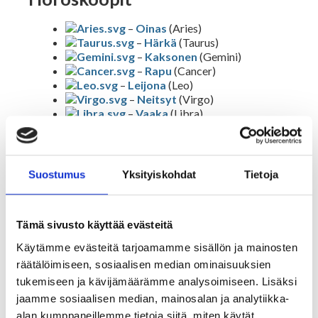
Tajunnanvirta Biorytmi
–
Oinas
(Aries)
–
Härkä
(Taurus)
–
Kaksonen
(Gemini)
Suomalaiset etunimet
–
Rapu
(Cancer)
–
Leijona
(Leo)
–
Neitsyt
(Virgo)
Tulkinta unesta
–
Vaaka
(Libra)
–
Skorpioni
(Scorpio)
–
Jousimies
(Sagittarius)
Nimipäivät tänään
–
Kauris
(Capricorn)
–
Vesimies
(Aquarius)
Suostumus
Yksityiskohdat
Tietoja
–
Kalat
(Pisces)
Kerro meistä kaverille
Rajatietoa
Tämä sivusto käyttää evästeitä
Käytämme evästeitä tarjoamamme sisällön ja mainosten
räätälöimiseen, sosiaalisen median ominaisuuksien
Artikkelit ja Blogi
tukemiseen ja kävijämäärämme analysoimiseen. Lisäksi
jaamme sosiaalisen median, mainosalan ja analytiikka-
alan kumppaneillemme tietoja siitä, miten käytät