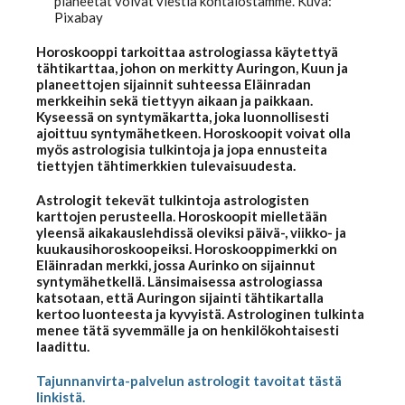
planeetat voivat viestiä kohtalostamme. Kuva:
Pixabay
Kuukausihoroskooppi
Horoskooppi tarkoittaa astrologiassa käytettyä
tähtikarttaa, johon on merkitty Auringon, Kuun ja
planeettojen sijainnit suhteessa Eläinradan
Vuosihoroskooppi
merkkeihin sekä tiettyyn aikaan ja paikkaan.
Kyseessä on syntymäkartta, joka luonnollisesti
ajoittuu syntymähetkeen. Horoskoopit voivat olla
myös astrologisia tulkintoja ja jopa ennusteita
Elämänhoroskooppi
tiettyjen tähtimerkkien tulevaisuudesta.
Astrologit tekevät tulkintoja astrologisten
Rakkaushoroskooppi
karttojen perusteella. Horoskoopit mielletään
yleensä aikakauslehdissä oleviksi päivä-, viikko- ja
kuukausihoroskoopeiksi. Horoskooppimerkki on
Eläinradan merkki, jossa Aurinko on sijainnut
Parisuhdehoroskooppi
syntymähetkellä. Länsimaisessa astrologiassa
katsotaan, että Auringon sijainti tähtikartalla
kertoo luonteesta ja kyvyistä. Astrologinen tulkinta
Kiinalainen horoskooppi
menee tätä syvemmälle ja on henkilökohtaisesti
laadittu.
Horoskooppiartikkelit
Tajunnanvirta-palvelun astrologit tavoitat tästä
linkistä.