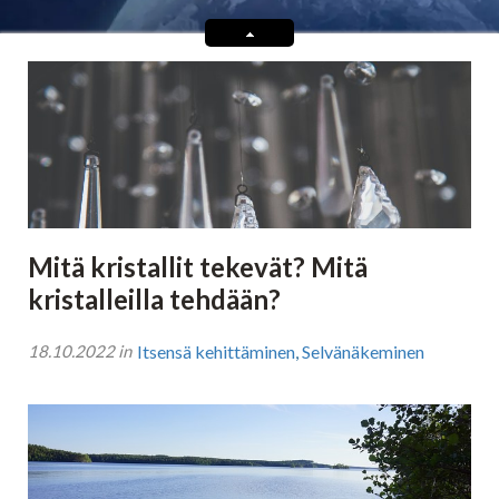
Tarot-tulkitsijat tulkitsevat tarotkortteja
Enkelikorttitulkitsijat
Unien tulkitsijat tulkitsevat unet
Meediot ja shamaanit
Mitä kristallit tekevät? Mitä
Kaukoparantajat
kristalleilla tehdään?
18.10.2022 in
Itsensä kehittäminen
,
Selvänäkeminen
Numerologit
Tajunnanvirta -palvelu
Tajunnanvirta Tietäjät