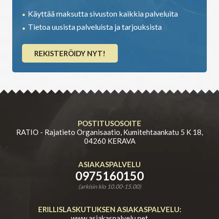
Käyttää maksutta sivuston kaikkia palveluita
Tietoa uusista palveluista ja tarjouksista
REKISTERÖIDY NYT!
POSTITUSOSOITE
RATIO - Rajatieto Organisaatio, Kumitehtaankatu 5 K 18,
04260 KERAVA
ASIAKASPALVELU
0975160150
(arkisin klo 10.00-15.00)
ERILLISLASKUTUKSEN ASIAKASPALVELU:
www.asiakaspalvelu.net