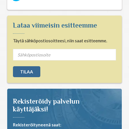
Tähtimerkit
Lataa viimeisin esitteemme
Unien tulkinta
Täytä sähköpostiosoitteesi, niin saat esitteemme.
Unientulkintasanasto
Rekisteröidy palvelun
käyttäjäksi!
Rekisteröityneenä saat: