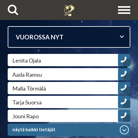
Puhelinpalvelut
Lenita Ojala
Tietäjien esittelyt
Aada Ramsu
Astrologit
Malla Törmälä
Ennustajat
Tarja Suorsa
Jouni Rapo
Selvänäkijät
näytä kaikki tietäjät