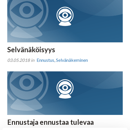
Kuukausihoroskooppi
Vuosihoroskooppi
Selvänäköisyys
Elämänhoroskooppi
Ennustus
,
Selvänäkeminen
03.05.2018 in
Rakkaushoroskooppi
Parisuhdehoroskooppi
Kiinalainen horoskooppi
Ennustaja ennustaa tulevaa
Horoskooppiartikkelit