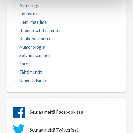
Astrologia
Astrologia
Ennustus
Ennustus
Henkimaailma
Itsensä kehittäminen
Henkimaailma
Kaukoparannus
Numerologia
Selvänäkeminen
Itsensä kehittäminen
Tarot
Tähtimerkit
Kaukoparannus
Unien tulkinta
Numerologia
Seuraa meitä Facebookissa
Selvänäkeminen
Seuraa meitä Twitterissä
Tarot