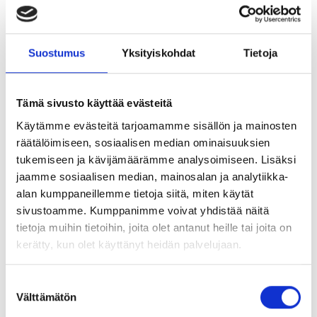
Ennustus
,
Selvänäkeminen
01.11.2017 in
Tarot ja kartat
Suostumus
Yksityiskohdat
Tietoja
Tämä sivusto käyttää evästeitä
Kaikki Tajunnanvirta palvelut
Käytämme evästeitä tarjoamamme sisällön ja mainosten
räätälöimiseen, sosiaalisen median ominaisuuksien
Tajunnanvirta Numerologi
Mitä on auravalokuvaus?
tukemiseen ja kävijämäärämme analysoimiseen. Lisäksi
jaamme sosiaalisen median, mainosalan ja analytiikka-
Selvänäkeminen
08.07.2017 in
alan kumppaneillemme tietoja siitä, miten käytät
Tajunnanvirta Tarotpöytä
sivustoamme. Kumppanimme voivat yhdistää näitä
tietoja muihin tietoihin, joita olet antanut heille tai joita on
Tajunnanvirta Kädestäennustaja
kerätty, kun olet käyttänyt heidän palvelujaan.
Suostumuksen
Tajunnanvirta Päivänväri
Välttämätön
valinta