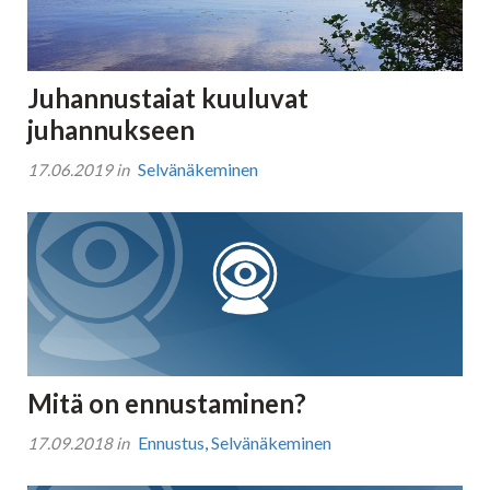
Tajunnanvirta puhepaketti
Juhannustaiat kuuluvat
juhannukseen
Soittopyyntö
Selvänäkeminen
17.06.2019 in
Tietoa laskutuksesta
Horoskoopit
Mitä on ennustaminen?
Horoskooppimerkit
Ennustus
,
Selvänäkeminen
17.09.2018 in
Viikkohoroskooppi