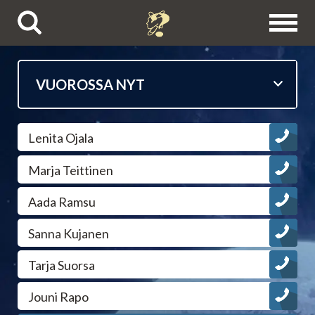
Puhelinpalvelut
Lenita Ojala
Tietäjien esittelyt
Marja Teittinen
Astrologit
Aada Ramsu
Ennustajat
Sanna Kujanen
Tarja Suorsa
Selvänäkijät
Jouni Rapo