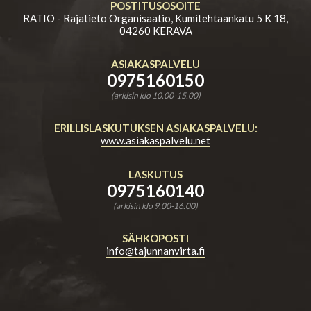
POSTITUSOSOITE
RATIO - Rajatieto Organisaatio, Kumitehtaankatu 5 K 18,
04260 KERAVA
ASIAKASPALVELU
0975160150
(arkisin klo 10.00-15.00)
ERILLISLASKUTUKSEN ASIAKASPALVELU:
www.asiakaspalvelu.net
LASKUTUS
0975160140
(arkisin klo 9.00-16.00)
SÄHKÖPOSTI
info@tajunnanvirta.fi