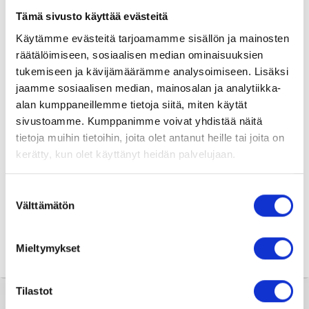
Parisuhdeneuvonta
Tämä sivusto käyttää evästeitä
Käytämme evästeitä tarjoamamme sisällön ja mainosten
Tarot ja kartat
Tietäjän
räätälöimiseen, sosiaalisen median ominaisuuksien
tukemiseen ja kävijämäärämme analysoimiseen. Lisäksi
jaamme sosiaalisen median, mainosalan ja analytiikka-
alan kumppaneillemme tietoja siitä, miten käytät
HENKILÖPROFIILI
Kaikki Tajunnanvirta palvelut
sivustoamme. Kumppanimme voivat yhdistää näitä
tietoja muihin tietoihin, joita olet antanut heille tai joita on
Tajunnanvirta Numerologi
kerätty, kun olet käyttänyt heidän palvelujaan.
HOROSKOOPPI
Suostumuksen
Tajunnanvirta Tarotpöytä
Välttämätön
valinta
NUMEROLOGIA
Tajunnanvirta Kädestäennustaja
Mieltymykset
Tajunnanvirta Päivänväri
Tilastot