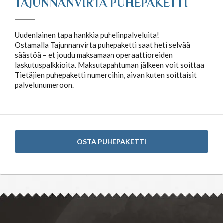
TAJUNNANVIRTA PUHEPAKETTI
Tähtimerkit
Uudenlainen tapa hankkia puhelinpalveluita!
Ostamalla Tajunnanvirta puhepaketti saat heti selvää
säästöä – et joudu maksamaan operaattioreiden
Unien tulkinta
laskutuspalkkioita. Maksutapahtuman jälkeen voit soittaa
Tietäjien puhepaketti numeroihin, aivan kuten soittaisit
palvelunumeroon.
Unientulkintasanasto
OSTA PUHEPAKETTI