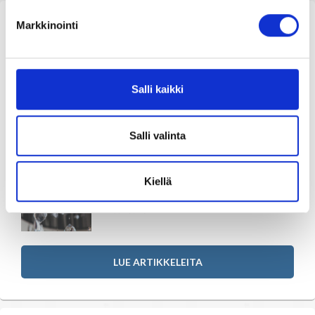
Tajunnanvirta Biorytmi
Markkinointi
Uusimmat artikkelit
Suomalaiset etunimet
Salli kaikki
Tietoisuustaidot ovat
Tulkinta unesta
elämäntaitoja
07.11.2022
Salli valinta
Nimipäivät tänään
Mitä kristallit tekevät? Mitä
Kiellä
kristalleilla tehdään?
18.10.2022
Rajatietoa
LUE ARTIKKELEITA
Artikkelit ja Blogi