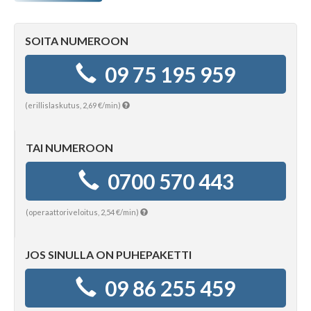
SOITA NUMEROON
Tajunnanvirta puhepaketti
09 75 195 959
Soittopyyntö
(erillislaskutus, 2,69 €/min)
Tietoa laskutuksesta
TAI NUMEROON
0700 570 443
Horoskoopit
(operaattoriveloitus, 2,54 €/min)
Horoskooppimerkit
JOS SINULLA ON PUHEPAKETTI
09 86 255 459
Viikkohoroskooppi