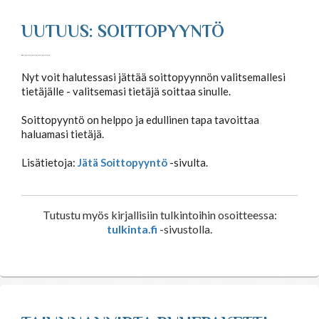
Astrologia
UUTUUS: SOITTOPYYNTÖ
Ennustus
Nyt voit halutessasi jättää soittopyynnön valitsemallesi
tietäjälle - valitsemasi tietäjä soittaa sinulle.
Henkimaailma
Soittopyyntö on helppo ja edullinen tapa tavoittaa
haluamasi tietäjä.
Itsensä kehittäminen
Lisätietoja:
Jätä Soittopyyntö
-sivulta.
Kaukoparannus
Tutustu myös kirjallisiin tulkintoihin osoitteessa:
Numerologia
tulkinta.fi
-sivustolla.
Selvänäkeminen
Tarot