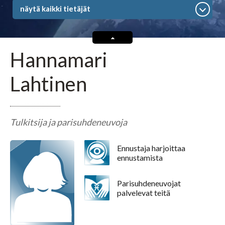
Tarot-tulkitsijat tulkitsevat tarotkortteja
näytä kaikki tietäjät
Enkelikorttitulkitsijat
Hannamari
Unien tulkitsijat tulkitsevat unet
Lahtinen
Meediot ja shamaanit
Tulkitsija ja parisuhdeneuvoja
Kaukoparantajat
Ennustaja harjoittaa
ennustamista
Numerologit
Parisuhdeneuvojat
Tajunnanvirta -palvelu
palvelevat teitä
Tajunnanvirta Tietäjät