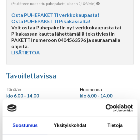
(Etukäteen maksettu puhepaketti, alkaen 2,10 €/min)
Kuukausihoroskooppi
Osta PUHEPAKETTI verkkokaupasta!
Osta PUHEPAKETTI Pikakassalta!
Voit ostaa Puhepaketin nyt verkkokaupasta tai
Vuosihoroskooppi
Pikakassan kautta lähettämällä tekstiviestin
PAKETTI numeroon 0404563596 ja seuraamalla
ohjeita.
LISÄTIETOA
Elämänhoroskooppi
Rakkaushoroskooppi
Tavoitettavissa
Tänään
Huomenna
Parisuhdehoroskooppi
klo 6.00 - 14.00
klo 6.00 - 14.00
klo 18.00 - 22.00
klo 18.00 - 22.00
Kiinalainen horoskooppi
Еrikoisosaaminen / vahvuudet
Suostumus
Yksityiskohdat
Tietoja
Horoskooppiartikkelit
Tulkitsija