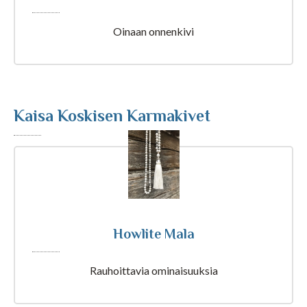
Astrologia
Oinaan onnenkivi
Ennustus
Henkimaailma
Kaisa Koskisen Karmakivet
Itsensä kehittäminen
Kaukoparannus
Numerologia
Howlite Mala
Selvänäkeminen
Rauhoittavia ominaisuuksia
Tarot