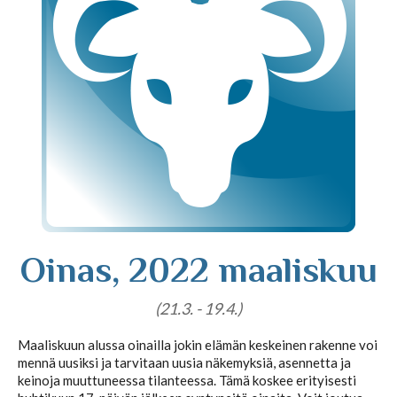
Tajunnanvirta puhepaketti
Soittopyyntö
Tietoa laskutuksesta
Horoskoopit
Oinas, 2022 maaliskuu
(21.3. - 19.4.)
Horoskooppimerkit
Maaliskuun alussa oinailla jokin elämän keskeinen rakenne voi
mennä uusiksi ja tarvitaan uusia näkemyksiä, asennetta ja
Viikkohoroskooppi
keinoja muuttuneessa tilanteessa. Tämä koskee erityisesti