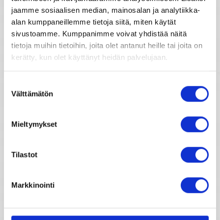
jaamme sosiaalisen median, mainosalan ja analytiikka-
alan kumppaneillemme tietoja siitä, miten käytät
Viikkohoroskooppi
sivustoamme. Kumppanimme voivat yhdistää näitä
tietoja muihin tietoihin, joita olet antanut heille tai joita on
kerätty, kun olet käyttänyt heidän palvelujaan.
Kuukausihoroskooppi
Suostumuksen
Vuosihoroskooppi
Välttämätön
valinta
Elämänhoroskooppi
Mieltymykset
Rakkaushoroskooppi
Tilastot
Parisuhdehoroskooppi
Markkinointi
Kiinalainen horoskooppi