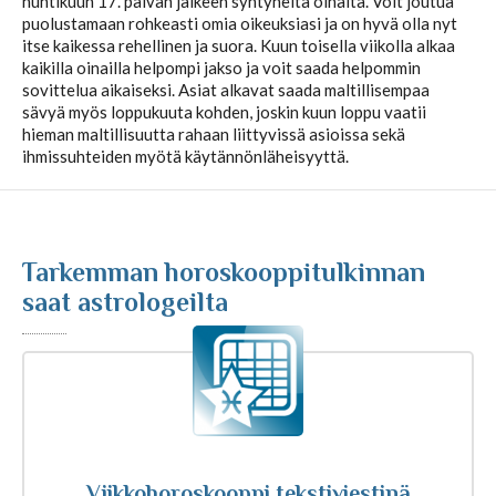
huhtikuun 17. päivän jälkeen syntyneitä oinaita. Voit joutua
puolustamaan rohkeasti omia oikeuksiasi ja on hyvä olla nyt
itse kaikessa rehellinen ja suora. Kuun toisella viikolla alkaa
Kuukausihoroskooppi
kaikilla oinailla helpompi jakso ja voit saada helpommin
sovittelua aikaiseksi. Asiat alkavat saada maltillisempaa
sävyä myös loppukuuta kohden, joskin kuun loppu vaatii
Vuosihoroskooppi
hieman maltillisuutta rahaan liittyvissä asioissa sekä
ihmissuhteiden myötä käytännönläheisyyttä.
Elämänhoroskooppi
Rakkaushoroskooppi
Tarkemman horoskooppitulkinnan
saat astrologeilta
Parisuhdehoroskooppi
Kiinalainen horoskooppi
Horoskooppiartikkelit
Viikkohoroskooppi tekstiviestinä