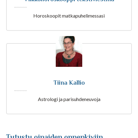
Horoskoopit matkapuhelimessasi
Tarot ja kartat
Kaikki Tajunnanvirta palvelut
Tajunnanvirta Numerologi
Tiina Kallio
Tajunnanvirta Tarotpöytä
Astrologi ja parisuhdeneuvoja
Tajunnanvirta Kädestäennustaja
Tajunnanvirta Päivänväri
Tutustu oinaiden onnenkiviin