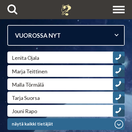
Puhelinpalvelut
Lenita Ojala
Tietäjien esittelyt
Marja Teittinen
Astrologit
Malla Törmälä
Ennustajat
Tarja Suorsa
Jouni Rapo
Selvänäkijät
näytä kaikki tietäjät