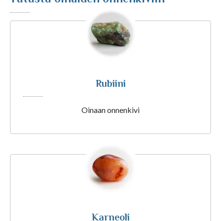
Tajunnanvirta Biorytmi
Suomalaiset etunimet
Tulkinta unesta
Rubiini
Nimipäivät tänään
Oinaan onnenkivi
Rajatietoa
Artikkelit ja Blogi
Karneoli