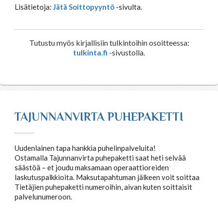
Lisätietoja:
Jätä Soittopyyntö
-sivulta.
Tutustu myös kirjallisiin tulkintoihin osoitteessa:
tulkinta.fi
-sivustolla.
TAJUNNANVIRTA PUHEPAKETTI
Uudenlainen tapa hankkia puhelinpalveluita!
Ostamalla Tajunnanvirta puhepaketti saat heti selvää
säästöä – et joudu maksamaan operaattioreiden
laskutuspalkkioita. Maksutapahtuman jälkeen voit soittaa
Tietäjien puhepaketti numeroihin, aivan kuten soittaisit
palvelunumeroon.