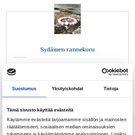
Tähtimerkit
Unien tulkinta
Sydämen rannekoru
Unientulkintasanasto
Sydämen kivi
Suostumus
Yksityiskohdat
Tietoja
Tämä sivusto käyttää evästeitä
Käytämme evästeitä tarjoamamme sisällön ja mainosten
räätälöimiseen, sosiaalisen median ominaisuuksien
Valitse horoskooppi
tukemiseen ja kävijämäärämme analysoimiseen. Lisäksi