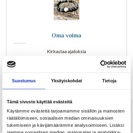
Tähtimerkit
Oma voima
Unien tulkinta
Kirkastaa ajatuksia
Unientulkintasanasto
Suostumus
Yksityiskohdat
Tietoja
Tämä sivusto käyttää evästeitä
Käytämme evästeitä tarjoamamme sisällön ja mainosten
Valitse horoskooppi
räätälöimiseen, sosiaalisen median ominaisuuksien
tukemiseen ja kävijämäärämme analysoimiseen. Lisäksi
jaamme sosiaalisen median, mainosalan ja analytiikka-