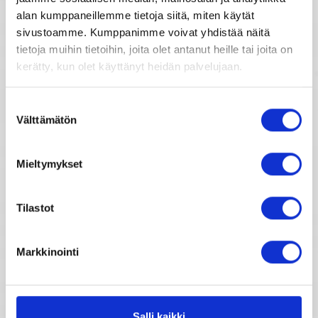
Viikkohoroskooppi
alan kumppaneillemme tietoja siitä, miten käytät
sivustoamme. Kumppanimme voivat yhdistää näitä
tietoja muihin tietoihin, joita olet antanut heille tai joita on
Kuukausihoroskooppi
kerätty, kun olet käyttänyt heidän palvelujaan.
Vuosihoroskooppi
Suostumuksen
Välttämätön
valinta
Elämänhoroskooppi
Mieltymykset
Rakkaushoroskooppi
Tilastot
Parisuhdehoroskooppi
Markkinointi
Kiinalainen horoskooppi
Horoskooppimerkkien kuvaukset
Salli kaikki