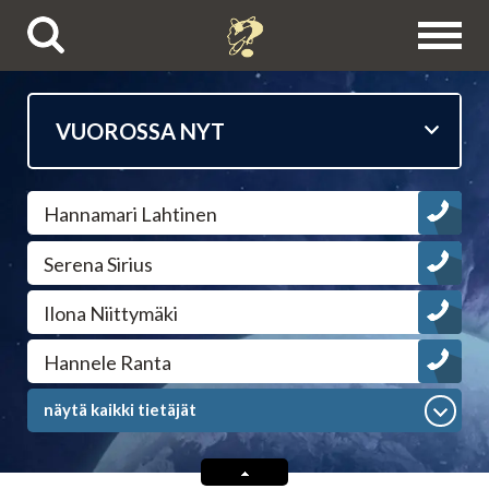
Puhelinpalvelut
Hannamari Lahtinen
Tietäjien esittelyt
Serena Sirius
Astrologit
Ilona Niittymäki
Ennustajat
Hannele Ranta
näytä kaikki tietäjät
Selvänäkijät