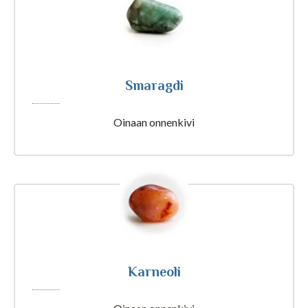
Tajunnanvirta Biorytmi
Suomalaiset etunimet
Smaragdi
Tulkinta unesta
Oinaan onnenkivi
Nimipäivät tänään
Rajatietoa
Artikkelit ja Blogi
Karneoli