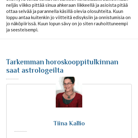
neljäs viikko pittää sinua ahkeraan liikkeellä ja asioista pitää
ottaa selvää ja parannella käsillä olevia olosuhteita. Kuun
Kuukausihoroskooppi
loppu antaa kuitenkin jo viitteitä edisyksiin ja onnistumisia on
jo näköpiirissä. Kuun lopun sävy on jo siten rauhoittuneempi
ja seesteisempi.
Vuosihoroskooppi
Elämänhoroskooppi
Tarkemman horoskooppitulkinnan
saat astrologeilta
Rakkaushoroskooppi
Parisuhdehoroskooppi
Kiinalainen horoskooppi
Tiina Kallio
Horoskooppiartikkelit