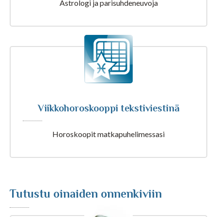
Astrologi ja parisuhdeneuvoja
Tarot ja kartat
Kaikki Tajunnanvirta palvelut
Tajunnanvirta Numerologi
Viikkohoroskooppi tekstiviestinä
Horoskoopit matkapuhelimessasi
Tajunnanvirta Tarotpöytä
Tajunnanvirta Kädestäennustaja
Tutustu oinaiden onnenkiviin
Tajunnanvirta Päivänväri