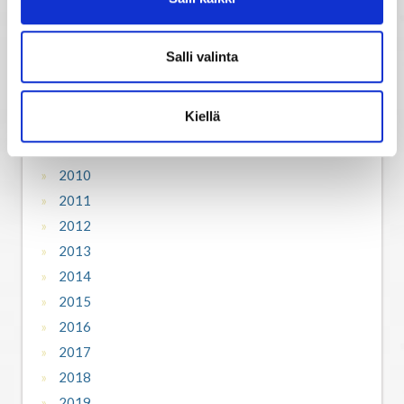
Horoskooppiarkisto
Salli valinta
2007
Kiellä
2008
2009
2010
2011
2012
2013
2014
2015
2016
2017
2018
2019