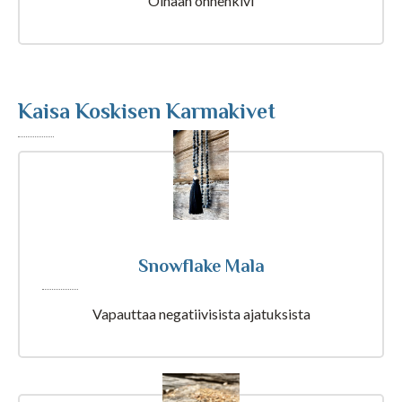
Oinaan onnenkivi
Astrologia
Ennustus
Kaisa Koskisen Karmakivet
Henkimaailma
Itsensä kehittäminen
Kaukoparannus
Snowflake Mala
Numerologia
Vapauttaa negatiivisista ajatuksista
Selvänäkeminen
Tarot