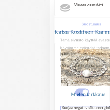
Karneoli
Oinaan onnenkivi
Suostumus
Tämä sivusto käyttää eväste
Käytämme evästeitä tarjoama
Kaisa Koskisen Karm
ja kävijämäärämme analysoim
kumppaneillemme tietoja siitä
olet antanut heille tai joita o
Suostumuksen
Välttämätön
valinta