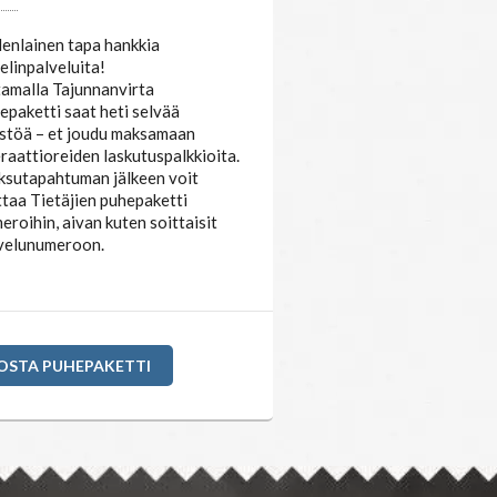
JUNNANVIRTA
HEPAKETTI
enlainen tapa hankkia
elinpalveluita!
amalla Tajunnanvirta
epaketti saat heti selvää
stöä – et joudu maksamaan
raattioreiden laskutuspalkkioita.
sutapahtuman jälkeen voit
ttaa Tietäjien puhepaketti
eroihin, aivan kuten soittaisit
velunumeroon.
OSTA PUHEPAKETTI