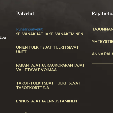
Palvelut
Rajatieto
PUHELINPALVELUT
TAJUNNAN
Selvänäkijät ja selvänäkeminen
RAVA
YHTEYSTI
Unien tulkitsijat tulkitsevat unet
ANNA PAL
Parantajat ja kaukoparantajat välittävät
voimaa
Tarot-tulkitsijat tulkitsevat tarotkortteja
Ennustajat ja Ennustaminen
Keitä ovat meediot ja shamaanit?