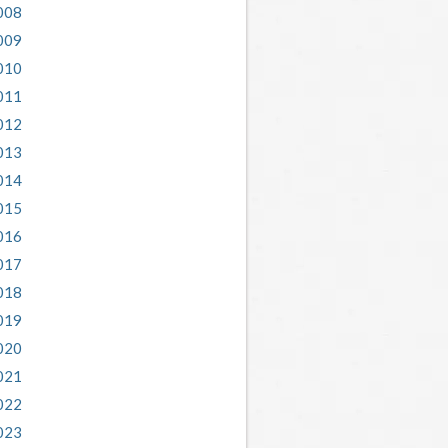
roskooppiarkisto
007
008
009
010
011
012
013
014
015
016
017
018
019
020