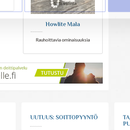
Salli valinta
lta
Howlite Mala
Rauhoittavia ominaisuuksia