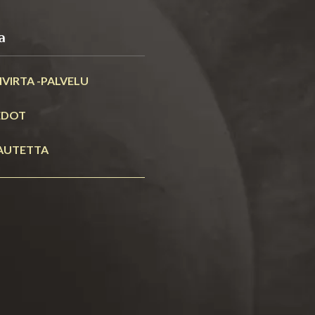
a
VIRTA -PALVELU
EDOT
AUTETTA