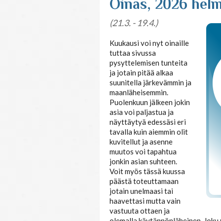
Tajunnanvirta
So
Oinas, 2026 hel
puhepaketti
(21.3. - 19.4.)
Kuukausi voi nyt oinaille
tuttaa sivussa
pysyttelemisen tunteita
ja jotain pitää alkaa
suunitella järkevämmin ja
maanläheisemmin.
Puolenkuun jälkeen jokin
asia voi paljastua ja
näyttäytyä edessäsi eri
tavalla kuin aiemmin olit
kuvitellut ja asenne
muutos voi tapahtua
jonkin asian suhteen.
Voit myös tässä kuussa
päästä toteuttamaan