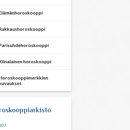
Kuukausihoroskooppi
Vuosihoroskooppi
Elämänhoroskooppi
Rakkaushoroskooppi
Parisuhdehoroskooppi
Kiinalainen horoskooppi
Horoskooppimerkkien
kuvaukset