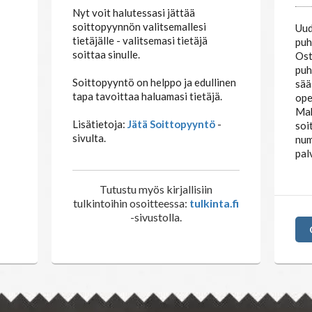
UUTUUS: SOITTOPYYNTÖ
TA
PU
Nyt voit halutessasi jättää
soittopyynnön valitsemallesi
Uud
tietäjälle - valitsemasi tietäjä
puh
soittaa sinulle.
Ost
puh
Soittopyyntö on helppo ja edullinen
sää
tapa tavoittaa haluamasi tietäjä.
ope
Mak
Lisätietoja:
Jätä Soittopyyntö
-
soi
sivulta.
num
pal
Tutustu myös kirjallisiin
tulkintoihin osoitteessa:
tulkinta.fi
-sivustolla.