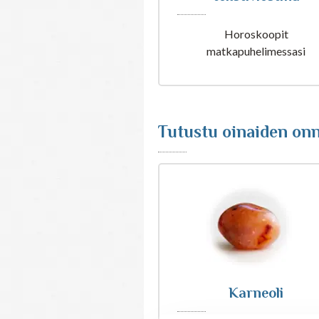
Viikkohoroskooppi
tekstiviestinä
Horoskoopit
matkapuhelimessasi
Tutustu oinaiden onn