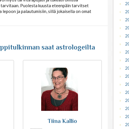
Ho
2
oi myös tarvita apujasi ja tukeasi omissa
2
tarvitaan. Puolesta kuusta eteenpäin tarvitset
lepoon ja palautumisiin, sillä jokaisella on omat
2
2
2
2
2
pitulkinnan saat astrologeilta
2
2
2
2
2
2
2