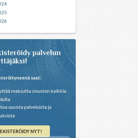
021
022
023
024
025
026
isteröidy palvelun
ttäjäksi!
steröityneenä saat:
ttää maksutta sivuston kaikkia
luita
toa uusista palveluista ja