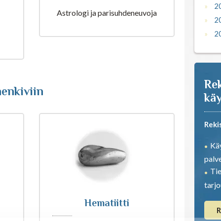
2
2
Tiina Kallio
2
2
Astrologi ja parisuhdeneuvoja
2
2
Rek
enkiviin
käy
Reki
Käy
palve
Tie