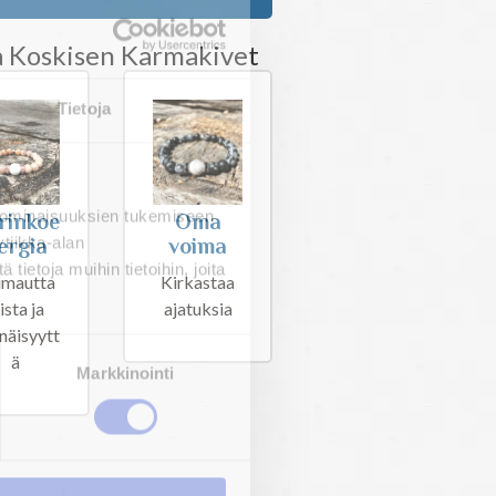
ouksista
EKISTERÖIDY NYT!
Tietoja
a Koskisen Karmakivet
 ominaisuuksien tukemiseen
tiikka-alan
ietoja muihin tietoihin, joita
Oma
rinkoe
voima
ergia
Kirkastaa
imautta
Markkinointi
ajatuksia
ista ja
enäisyytt
ä