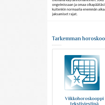
jotain unelmaasi tai
haavettasi mutta vain
vastuuta ottaen ja
olemalla käytännönläheinen. Joku v
ongelmissaan ja omaa olkapäätäsi 
kuitenkin normaalia enemmän aikaa 
jaksamiset rajat.
Tarkemman horoskoop