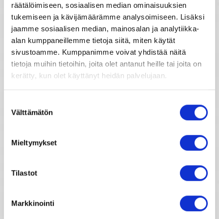
räätälöimiseen, sosiaalisen median ominaisuuksien
Kiinalainen horoskooppi
tukemiseen ja kävijämäärämme analysoimiseen. Lisäksi
jaamme sosiaalisen median, mainosalan ja analytiikka-
Tähtimerkit
alan kumppaneillemme tietoja siitä, miten käytät
Horoskooppimerkkien kuvaukset
sivustoamme. Kumppanimme voivat yhdistää näitä
Unien tulkinta
tietoja muihin tietoihin, joita olet antanut heille tai joita on
kerätty, kun olet käyttänyt heidän palvelujaan.
Horoskooppiarkisto
Unientulkintasanasto
Suostumuksen
Välttämätön
2007
valinta
2008
2009
Mieltymykset
2010
2011
Tilastot
2012
2013
Markkinointi
2014