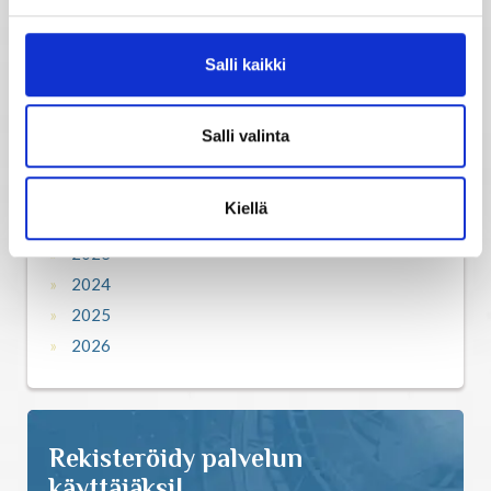
2015
2016
Salli kaikki
2017
2018
2019
Salli valinta
2020
2021
Kiellä
2022
2023
2024
2025
2026
Rekisteröidy palvelun
käyttäjäksi!