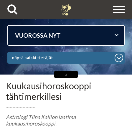
Puhelinpalvelut
näytä kaikki tietäjät
Tietäjien esittelyt
Astrologit
Kuukausihoroskooppi
tähtimerkillesi
Ennustajat
Selvänäkijät
Astrologi Tiina Kallion laatima
kuukausihoroskooppi.