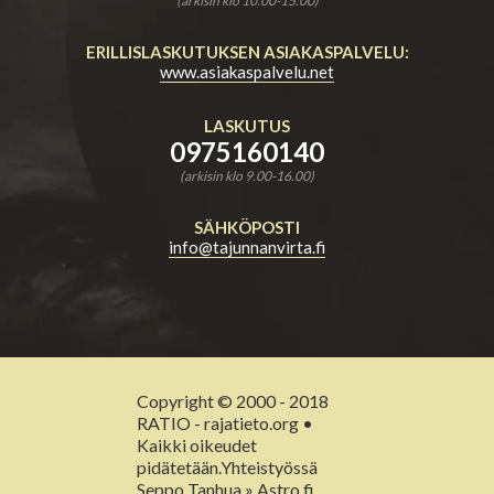
(arkisin klo 10.00-15.00)
ERILLISLASKUTUKSEN ASIAKASPALVELU:
www.asiakaspalvelu.net
LASKUTUS
0975160140
(arkisin klo 9.00-16.00)
SÄHKÖPOSTI
info@tajunnanvirta.fi
Copyright © 2000 - 2018
RATIO - rajatieto.org •
Kaikki oikeudet
pidätetään.Yhteistyössä
Seppo Tanhua » Astro.fi