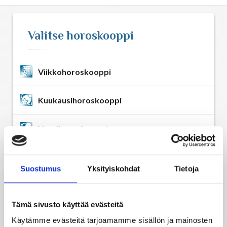
Astrologia
Valitse horoskooppi
Ennustus
Henkimaailma
Viikkohoroskooppi
Itsensä kehittäminen
Kuukausihoroskooppi
Vuosihoroskooppi
Kaukoparannus
Elämänhoroskooppi
Numerologia
Suostumus
Yksityiskohdat
Tietoja
Rakkaushoroskooppi
Selvänäkeminen
Tämä sivusto käyttää evästeitä
Parisuhdehoroskooppi
Käytämme evästeitä tarjoamamme sisällön ja mainosten
Tarot