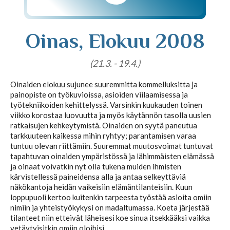
Tajunnanvirta puhepaketti
Oinas, Elokuu 2008
(21.3. - 19.4.)
Soittopyyntö
Oinaiden elokuu sujunee suuremmitta kommelluksitta ja
painopiste on työkuvioissa, asioiden viilaamisessa ja
Tietoa laskutuksesta
työtekniikoiden kehittelyssä. Varsinkin kuukauden toinen
viikko korostaa luovuutta ja myös käytännön tasolla uusien
ratkaisujen kehkeytymistä. Oinaiden on syytä paneutua
tarkkuuteen kaikessa mihin ryhtyy; parantamisen varaa
Horoskoopit
tuntuu olevan riittämiin. Suuremmat muutosvoimat tuntuvat
tapahtuvan oinaiden ympäristössä ja lähimmäisten elämässä
ja oinaat voivatkin nyt olla tukena muiden ihmisten
kärvistellessä paineidensa alla ja antaa selkeyttäviä
näkökantoja heidän vaikeisiin elämäntilanteisiin. Kuun
Horoskooppimerkit
loppupuoli kertoo kuitenkin tarpeesta työstää asioita omiin
nimiin ja yhteistyökykysi on madaltumassa. Koeta järjestää
tilanteet niin etteivät läheisesi koe sinua itsekkääksi vaikka
Viikkohoroskooppi
vetäytyisitkin omiin oloihisi.