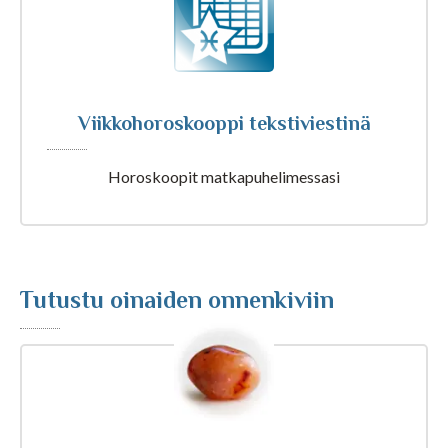
Tarot ja kartat
Viikkohoroskooppi tekstiviestinä
Kaikki Tajunnanvirta palvelut
Horoskoopit matkapuhelimessasi
Tajunnanvirta Numerologi
Tajunnanvirta Tarotpöytä
Tutustu oinaiden onnenkiviin
Tajunnanvirta Kädestäennustaja
Tajunnanvirta Päivänväri