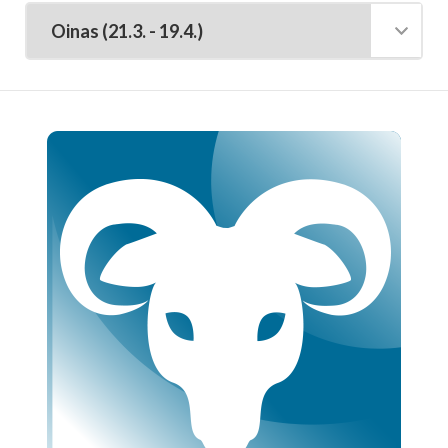
Tarot-tulkitsijat tulkitsevat tarotkortteja
Enkelikorttitulkitsijat
Unien tulkitsijat tulkitsevat unet
Meediot ja shamaanit
Kaukoparantajat
Numerologit
Tajunnanvirta -palvelu
Tajunnanvirta Tietäjät