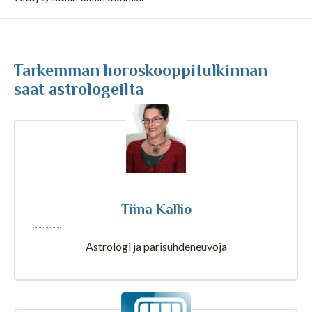
Kuukausihoroskooppi
Tarkemman horoskooppitulkinnan
Vuosihoroskooppi
saat astrologeilta
Elämänhoroskooppi
Rakkaushoroskooppi
Parisuhdehoroskooppi
Tiina Kallio
Astrologi ja parisuhdeneuvoja
Kiinalainen horoskooppi
Horoskooppiartikkelit