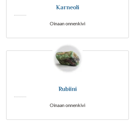
Tajunnanvirta Biorytmi
Karneoli
Oinaan onnenkivi
Suomalaiset etunimet
Tulkinta unesta
Nimipäivät tänään
Rubiini
Rajatietoa
Oinaan onnenkivi
Artikkelit ja Blogi