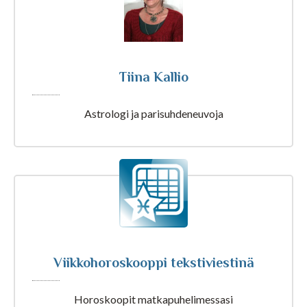
Tarot ja kartat
Tiina Kallio
Kaikki Tajunnanvirta palvelut
Astrologi ja parisuhdeneuvoja
Tajunnanvirta Numerologi
Tajunnanvirta Tarotpöytä
Tajunnanvirta Kädestäennustaja
Viikkohoroskooppi tekstiviestinä
Tajunnanvirta Päivänväri
Horoskoopit matkapuhelimessasi