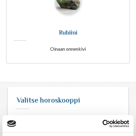
Astrologia
Ennustus
Rubiini
Henkimaailma
Oinaan onnenkivi
Itsensä kehittäminen
Kaukoparannus
Numerologia
Valitse horoskooppi
Selvänäkeminen
Viikkohoroskooppi
Tarot