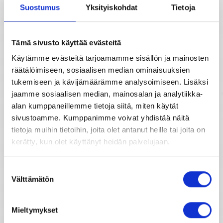
Kuukausihoroskooppi
Suostumus
Yksityiskohdat
Tietoja
Tähtimerkit
Vuosihoroskooppi
Tämä sivusto käyttää evästeitä
Käytämme evästeitä tarjoamamme sisällön ja mainosten
Elämänhoroskooppi
Unien tulkinta
räätälöimiseen, sosiaalisen median ominaisuuksien
tukemiseen ja kävijämäärämme analysoimiseen. Lisäksi
Rakkaushoroskooppi
Unientulkintasanasto
jaamme sosiaalisen median, mainosalan ja analytiikka-
alan kumppaneillemme tietoja siitä, miten käytät
Parisuhdehoroskooppi
sivustoamme. Kumppanimme voivat yhdistää näitä
tietoja muihin tietoihin, joita olet antanut heille tai joita on
kerätty, kun olet käyttänyt heidän palvelujaan.
Kiinalainen horoskooppi
Suostumuksen
Horoskooppimerkkien kuvaukset
Välttämätön
valinta
Mieltymykset
Horoskooppiarkisto