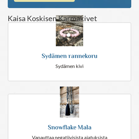
Kaisa Koskisen Karmakivet
Sydämen rannekoru
Sydämen kivi
Snowflake Mala
Vapauttaa negatiivisista ajatuksista