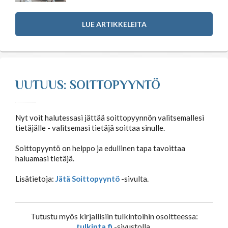
LUE ARTIKKELEITA
UUTUUS: SOITTOPYYNTÖ
Nyt voit halutessasi jättää soittopyynnön valitsemallesi
tietäjälle - valitsemasi tietäjä soittaa sinulle.
Soittopyyntö on helppo ja edullinen tapa tavoittaa
haluamasi tietäjä.
Lisätietoja:
Jätä Soittopyyntö
-sivulta.
Tutustu myös kirjallisiin tulkintoihin osoitteessa:
tulkinta.fi
-sivustolla.