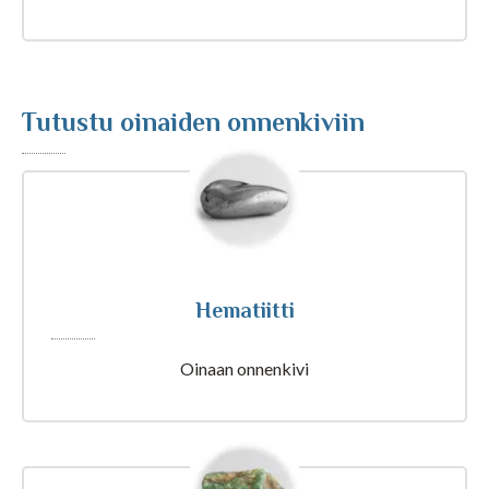
Tajunnanvirta Biorytmi
Suomalaiset etunimet
Tutustu oinaiden onnenkiviin
Tulkinta unesta
Nimipäivät tänään
Hematiitti
Rajatietoa
Oinaan onnenkivi
Artikkelit ja Blogi