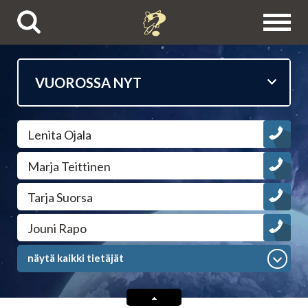
Puhelinpalvelut
Lenita Ojala
Tietäjien esittelyt
Marja Teittinen
Astrologit
Tarja Suorsa
Ennustajat
Jouni Rapo
näytä kaikki tietäjät
Selvänäkijät