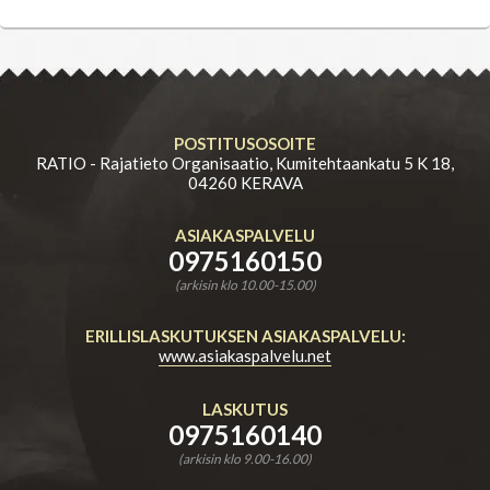
POSTITUSOSOITE
RATIO - Rajatieto Organisaatio, Kumitehtaankatu 5 K 18,
04260 KERAVA
ASIAKASPALVELU
0975160150
(arkisin klo 10.00-15.00)
ERILLISLASKUTUKSEN ASIAKASPALVELU:
www.asiakaspalvelu.net
LASKUTUS
0975160140
(arkisin klo 9.00-16.00)