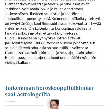
tilanteet tuovat kiirettä ja talous- ja raha-asiat ovat
keskiössä. Voit saada jonkin jo kauan odottamasi
Kuukausihoroskooppi
keskeneräisen tilanteen ratkaistua ja päätökseen
kohtuullisella menestyksellä. Kolmannella viikolla yhteistyö
on tyydyttävää ja koet ihmissuhteissasi tukevuutta ja hyvää
Vuosihoroskooppi
yhteishenkeä. Ole kuitenkin tarkka sopimusasioissa ja
tarkista pilkkua myöten että kaikki on selkeää.
Huolellisuudesta on nyt hyötyä, jotta välttyisit
Elämänhoroskooppi
jälkiselvittelyiltä. Kuun viimeisellä viikolla jokin yhteisiin
asioihin liittyvä raha-asia on taas esillä ja vaikeassa
tilanteessa saat kuitenkin apuja ja neuvoja joltain taholta.
Rakkaushoroskooppi
Huolellisuus ja taustojen penkominen on tällöin kuitenkin
vielä paikallaan.
Parisuhdehoroskooppi
Tarkemman horoskooppitulkinnan
Kiinalainen horoskooppi
saat astrologeilta
Horoskooppiartikkelit