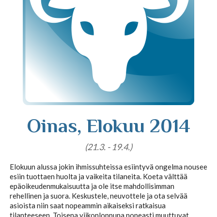
Tajunnanvirta puhepaketti
Soittopyyntö
Tietoa laskutuksesta
Oinas, Elokuu 2014
Horoskoopit
(21.3. - 19.4.)
Elokuun alussa jokin ihmissuhteissa esiintyvä ongelma nousee
esiin tuottaen huolta ja vaikeita tilaneita. Koeta välttää
Horoskooppimerkit
epäoikeudenmukaisuutta ja ole itse mahdollisimman
rehellinen ja suora. Keskustele, neuvottele ja ota selvää
asioista niin saat nopeammin aikaiseksi ratkaisua
Viikkohoroskooppi
tilanteeseen. Toisena viikonloppuna nopeasti muuttuvat