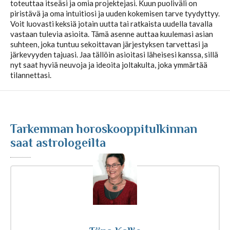
toteuttaa itseäsi ja omia projektejasi. Kuun puoliväli on
piristävä ja oma intuitiosi ja uuden kokemisen tarve tyydyttyy.
Kuukausihoroskooppi
Voit luovasti keksiä jotain uutta tai ratkaista uudella tavalla
vastaan tulevia asioita. Tämä asenne auttaa kuulemasi asian
suhteen, joka tuntuu sekoittavan järjestyksen tarvettasi ja
järkevyyden tajuasi. Jaa tällöin asioitasi läheisesi kanssa, sillä
Vuosihoroskooppi
nyt saat hyviä neuvoja ja ideoita joltakulta, joka ymmärtää
tilannettasi.
Elämänhoroskooppi
Rakkaushoroskooppi
Tarkemman horoskooppitulkinnan
saat astrologeilta
Parisuhdehoroskooppi
Kiinalainen horoskooppi
Horoskooppiartikkelit