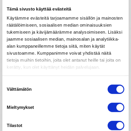
Elämänhoroskooppi
Tämä sivusto käyttää evästeitä
Tähtimerkit
Käytämme evästeitä tarjoamamme sisällön ja mainosten
Rakkaushoroskooppi
räätälöimiseen, sosiaalisen median ominaisuuksien
tukemiseen ja kävijämäärämme analysoimiseen. Lisäksi
Unien tulkinta
Parisuhdehoroskooppi
jaamme sosiaalisen median, mainosalan ja analytiikka-
alan kumppaneillemme tietoja siitä, miten käytät
Kiinalainen horoskooppi
sivustoamme. Kumppanimme voivat yhdistää näitä
Unientulkintasanasto
tietoja muihin tietoihin, joita olet antanut heille tai joita on
kerätty, kun olet käyttänyt heidän palvelujaan.
Horoskooppimerkkien kuvaukset
Suostumuksen
Välttämätön
valinta
Horoskooppiarkisto
Mieltymykset
2007
2008
Tilastot
2009