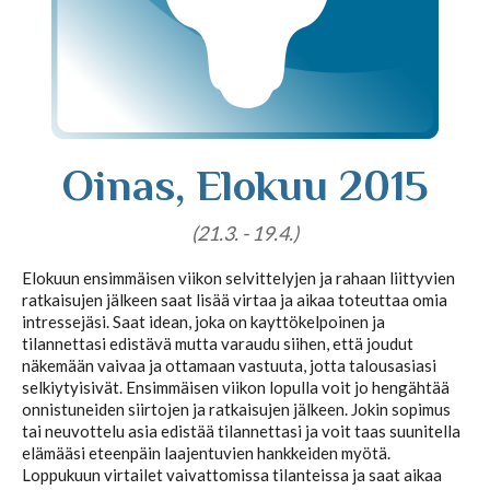
Tajunnanvirta puhepaketti
Soittopyyntö
Oinas, Elokuu 2015
Tietoa laskutuksesta
(21.3. - 19.4.)
Elokuun ensimmäisen viikon selvittelyjen ja rahaan liittyvien
ratkaisujen jälkeen saat lisää virtaa ja aikaa toteuttaa omia
Horoskoopit
intressejäsi. Saat idean, joka on kayttökelpoinen ja
tilannettasi edistävä mutta varaudu siihen, että joudut
näkemään vaivaa ja ottamaan vastuuta, jotta talousasiasi
selkiytyisivät. Ensimmäisen viikon lopulla voit jo hengähtää
Horoskooppimerkit
onnistuneiden siirtojen ja ratkaisujen jälkeen. Jokin sopimus
tai neuvottelu asia edistää tilannettasi ja voit taas suunitella
elämääsi eteenpäin laajentuvien hankkeiden myötä.
Viikkohoroskooppi
Loppukuun virtailet vaivattomissa tilanteissa ja saat aikaa