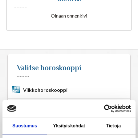
Astrologia
Oinaan onnenkivi
Ennustus
Henkimaailma
Itsensä kehittäminen
Valitse horoskooppi
Kaukoparannus
Viikkohoroskooppi
Numerologia
Kuukausihoroskooppi
Selvänäkeminen
Vuosihoroskooppi
Suostumus
Yksityiskohdat
Tietoja
Tarot