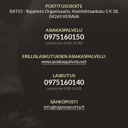
POSTITUSOSOITE
RATIO - Rajatieto Organisaatio, Kumitehtaankatu 5 K 18,
04260 KERAVA
ASIAKASPALVELU
0975160150
(arkisin klo 10.00-15.00)
ERILLISLASKUTUKSEN ASIAKASPALVELU:
www.asiakaspalvelu.net
LASKUTUS
0975160140
(arkisin klo 9.00-16.00)
SÄHKÖPOSTI
info@tajunnanvirta.fi