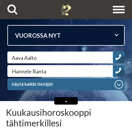
Puhelinpalvelut
Aava Aalto
Tietäjien esittelyt
Hannele Ranta
Astrologit
näytä kaikki tietäjät
Ennustajat
Kuukausihoroskooppi
Selvänäkijät
tähtimerkillesi