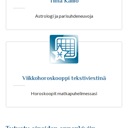
Tiina Kallio
Astrologi ja parisuhdeneuvoja
Tarot ja kartat
Kaikki Tajunnanvirta palvelut
Tajunnanvirta Numerologi
Viikkohoroskooppi tekstiviestinä
Tajunnanvirta Tarotpöytä
Horoskoopit matkapuhelimessasi
Tajunnanvirta Kädestäennustaja
Tajunnanvirta Päivänväri