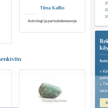
2
Tiina Kallio
2
2
Astrologi ja parisuhdeneuvoja
Rek
käy
enkiviin
Reki
Käy
palve
Tie
tarj
Yksityiskohdat
R