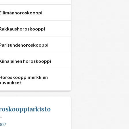
Elämänhoroskooppi
Rakkaushoroskooppi
Parisuhdehoroskooppi
Kiinalainen horoskooppi
Horoskooppimerkkien
kuvaukset
roskooppiarkisto
007