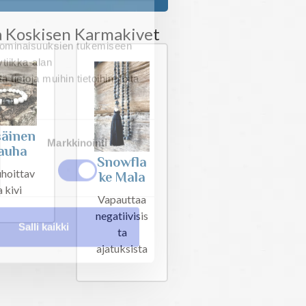
a Koskisen Karmakivet
 ominaisuuksien tukemiseen
tiikka-alan
ietoja muihin tietoihin, joita
säinen
Markkinointi
auha
Snowfla
hoittav
ke Mala
a kivi
Vapauttaa
negatiivisis
Salli kaikki
ta
ajatuksista