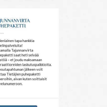
JUNNANVIRTA
HEPAKETTI
enlainen tapa hankkia
elinpalveluita!
amalla Tajunnanvirta
epaketti saat heti selvää
stöä – et joudu maksamaan
raattioreiden laskutuspalkkioita.
sutapahtuman jälkeen voit
ttaa Tietäjien puhepaketti
eroihin, aivan kuten soittaisit
velunumeroon.