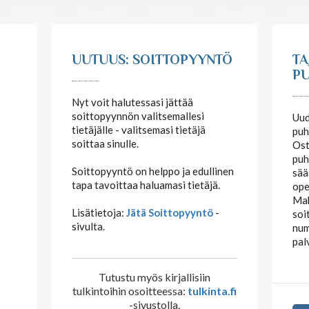
UUTUUS: SOITTOPYYNTÖ
TA
PU
Nyt voit halutessasi jättää
soittopyynnön valitsemallesi
Uud
tietäjälle - valitsemasi tietäjä
puh
soittaa sinulle.
Ost
puh
Soittopyyntö on helppo ja edullinen
sää
tapa tavoittaa haluamasi tietäjä.
ope
Mak
Lisätietoja:
Jätä Soittopyyntö
-
soi
sivulta.
num
pal
Tutustu myös kirjallisiin
tulkintoihin osoitteessa:
tulkinta.fi
-sivustolla.