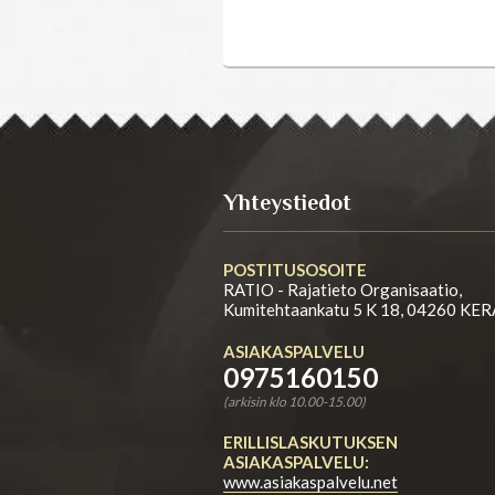
Yhteystiedot
POSTITUSOSOITE
RATIO - Rajatieto Organisaatio,
Kumitehtaankatu 5 K 18, 04260 KE
ASIAKASPALVELU
0975160150
(arkisin klo 10.00-15.00)
ERILLISLASKUTUKSEN
ASIAKASPALVELU:
www.asiakaspalvelu.net