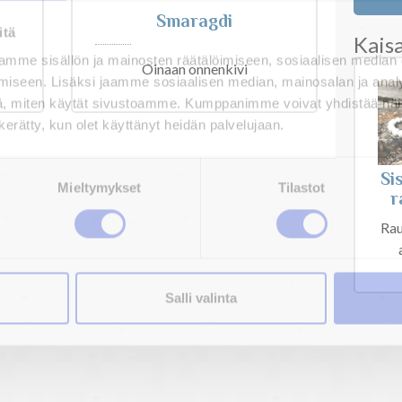
Smaragdi
itä
Kais
mme sisällön ja mainosten räätälöimiseen, sosiaalisen median
Oinaan onnenkivi
iseen. Lisäksi jaamme sosiaalisen median, mainosalan ja analy
, miten käytät sivustoamme. Kumppanimme voivat yhdistää näitä t
n kerätty, kun olet käyttänyt heidän palvelujaan.
Si
Mieltymykset
Tilastot
r
Rau
Salli valinta