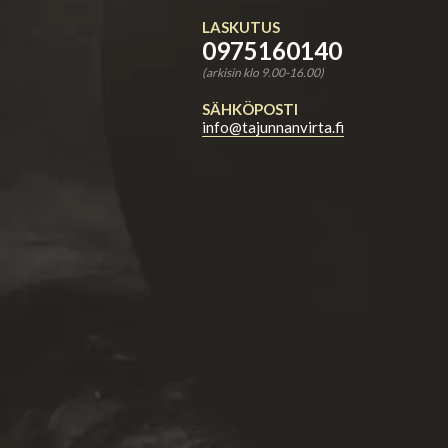
LASKUTUS
0975160140
(arkisin klo 9.00-16.00)
SÄHKÖPOSTI
info@tajunnanvirta.fi