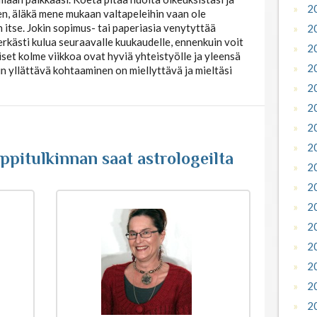
2
en, äläkä mene mukaan valtapeleihin vaan ole
 itse. Jokin sopimus- tai paperiasia venytyttää
2
erkästi kulua seuraavalle kuukaudelle, ennenkuin voit
2
set kolme viikkoa ovat hyviä yhteistyölle ja yleensä
2
okin yllättävä kohtaaminen on miellyttävä ja mieltäsi
2
2
2
2
pitulkinnan saat astrologeilta
2
2
2
2
2
2
2
2