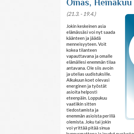
Oinas, Heinäkuu
(21.3. - 19.4.)
Jokin keskeinen asia
elämässäsi voi nyt saada
käänteen ja jäädä
menneisyyteen. Voit
kokea tilanteen
vapauttavana ja omalle
elämällesi enemmän tilaa
antavana. Ole siis avoin
ja utelias uudistuksille.
Alkukuun koet olevasi
energinen ja työstät
asioita helposti
eteenpäin. Loppukuu
vaatiikin sitten
tiedostamista ja
enemmän asioista perillä
olemista. Joku tai jokin
voi yrittää pitää sinua
kynnysmattona ja joudut puolustam