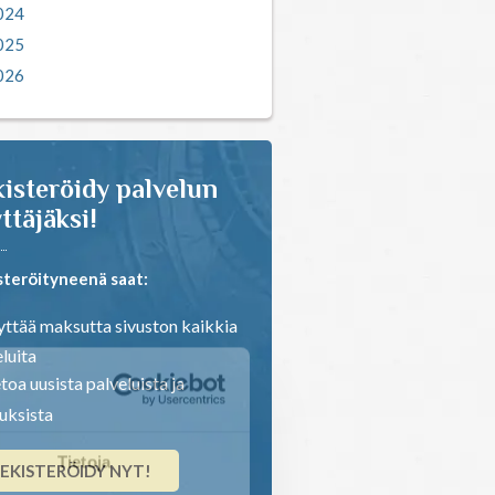
024
025
026
isteröidy palvelun
ttäjäksi!
steröityneenä saat:
ttää maksutta sivuston kaikkia
luita
toa uusista palveluista ja
ouksista
Tietoja
EKISTERÖIDY NYT!