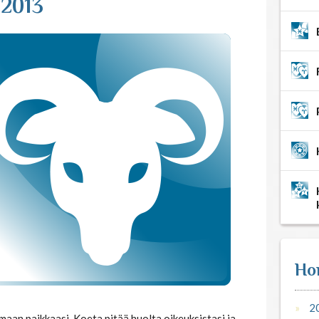
 2013
Ho
2
aan paikkaasi. Koeta pitää huolta oikeuksistasi ja