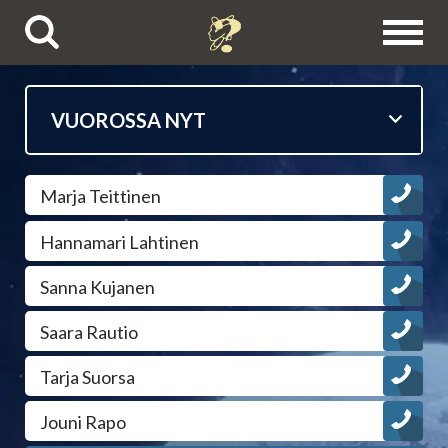
Puhelinpalvelut
Marja Teittinen
Tietäjien esittelyt
Hannamari Lahtinen
Astrologit
Sanna Kujanen
Ennustajat
Saara Rautio
Tarja Suorsa
Selvänäkijät
Jouni Rapo