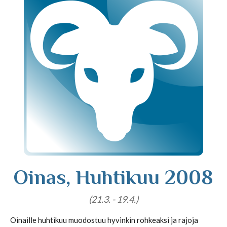
Tajunnanvirta puhepaketti
Soittopyyntö
Tietoa laskutuksesta
Horoskoopit
Oinas, Huhtikuu 2008
Horoskooppimerkit
(21.3. - 19.4.)
Viikkohoroskooppi
Oinaille huhtikuu muodostuu hyvinkin rohkeaksi ja rajoja