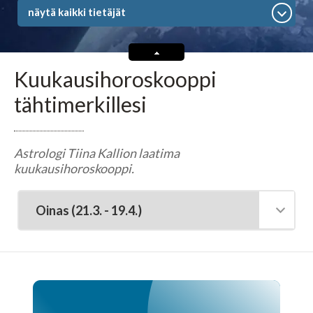
Tarot-tulkitsijat tulkitsevat tarotkortteja
näytä kaikki tietäjät
Enkelikorttitulkitsijat
Kuukausihoroskooppi
Unien tulkitsijat tulkitsevat unet
tähtimerkillesi
Meediot ja shamaanit
Astrologi Tiina Kallion laatima
kuukausihoroskooppi.
Kaukoparantajat
Numerologit
Tajunnanvirta -palvelu
Tajunnanvirta Tietäjät