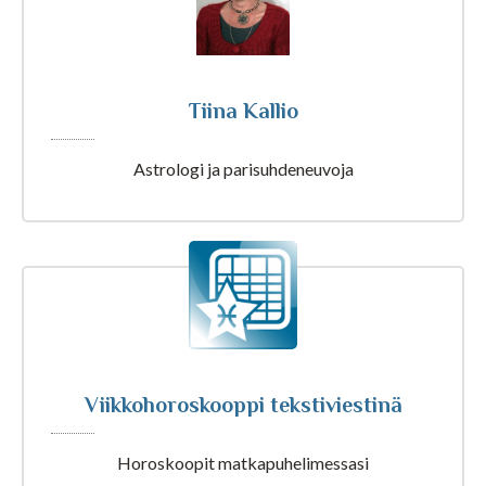
Tarot ja kartat
Tiina Kallio
Kaikki Tajunnanvirta palvelut
Astrologi ja parisuhdeneuvoja
Tajunnanvirta Numerologi
Tajunnanvirta Tarotpöytä
Tajunnanvirta Kädestäennustaja
Viikkohoroskooppi tekstiviestinä
Tajunnanvirta Päivänväri
Horoskoopit matkapuhelimessasi