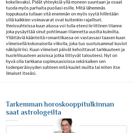
kokeilevaksi. Pidät yhteyksiä yllä moneen suuntaan ja osaat
tuoda myös parhaita puoliasi esille. Mitä lähemmäs
Kuukausihoroskooppi
loppukuuta tullaan sitä enemmän on myös syytä hillintään
sillä kaikkien voimavarat ovat kuitenkin rajalliset.
Ihmissuhteissa kuun alussa voi tulla eteesi kriittinen tilanne
joka pysäyttää sinut pohtimaan tilannetta uusilta kulmilta.
Vuosihoroskooppi
Yllättäviä käänteitä romantiikassa on vastassasi taasen kuun
viimeisellä kokonaisella viikolla, joka tuo suotuisammat kuviot
näköpiiriisi. Kuun viimeiset päivät kehoittavat tarkkuuteen ja
Elämänhoroskooppi
huolellisuuteen asioissa jotka liittyvät talouteesi. Nyt on
hyvä olla tarkkana sopimusasioissa sekä kaiken sen
todenperäisyyden suhteen mitä kuulet muilta tai miten itse
Rakkaushoroskooppi
ilmaiset itseäsi.
Parisuhdehoroskooppi
Tarkemman horoskooppitulkinnan
Kiinalainen horoskooppi
saat astrologeilta
Horoskooppiartikkelit