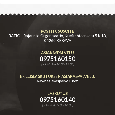
POSTITUSOSOITE
RATIO - Rajatieto Organisaatio, Kumitehtaankatu 5 K 18,
04260 KERAVA
ASIAKASPALVELU
0975160150
(arkisin klo 10.00-15.00)
ERILLISLASKUTUKSEN ASIAKASPALVELU:
www.asiakaspalvelu.net
LASKUTUS
0975160140
(arkisin klo 9.00-16.00)