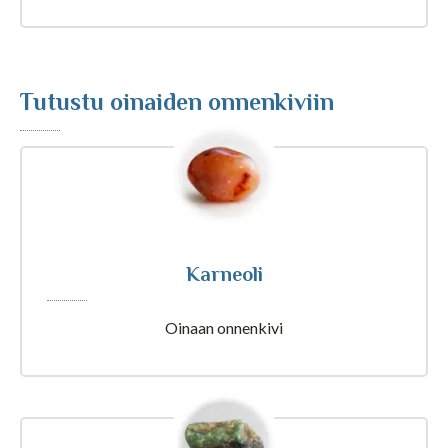
Tajunnanvirta Biorytmi
Suomalaiset etunimet
Tutustu oinaiden onnenkiviin
Tulkinta unesta
Nimipäivät tänään
Karneoli
Rajatietoa
Oinaan onnenkivi
Artikkelit ja Blogi