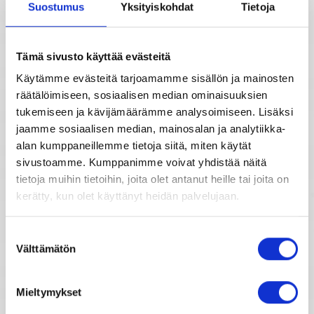
Suostumus
Yksityiskohdat
Tietoja
Vuosihoroskooppi
Tähtimerkit
Tämä sivusto käyttää evästeitä
Elämänhoroskooppi
Käytämme evästeitä tarjoamamme sisällön ja mainosten
Unien tulkinta
räätälöimiseen, sosiaalisen median ominaisuuksien
tukemiseen ja kävijämäärämme analysoimiseen. Lisäksi
Rakkaushoroskooppi
jaamme sosiaalisen median, mainosalan ja analytiikka-
Unientulkintasanasto
alan kumppaneillemme tietoja siitä, miten käytät
Parisuhdehoroskooppi
sivustoamme. Kumppanimme voivat yhdistää näitä
tietoja muihin tietoihin, joita olet antanut heille tai joita on
Kiinalainen horoskooppi
kerätty, kun olet käyttänyt heidän palvelujaan.
Suostumuksen
Horoskooppimerkkien kuvaukset
Välttämätön
valinta
Mieltymykset
Horoskooppiarkisto