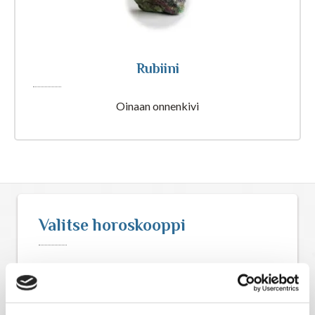
Astrologia
Ennustus
Rubiini
Henkimaailma
Oinaan onnenkivi
Itsensä kehittäminen
Kaukoparannus
Valitse horoskooppi
Numerologia
Selvänäkeminen
Viikkohoroskooppi
Tarot
Kuukausihoroskooppi