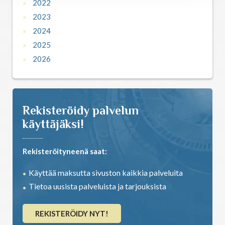
2022
2023
2024
2025
2026
Rekisteröidy palvelun
käyttäjäksi!
Rekisteröityneenä saat:
Käyttää maksutta sivuston kaikkia palveluita
Tietoa uusista palveluista ja tarjouksista
REKISTERÖIDY NYT!