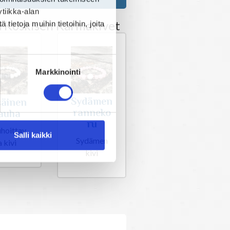
tiikka-alan
a Koskisen Karmakivet
ietoja muihin tietoihin, joita
Markkinointi
Sydämen
säinen
ranneko
auha
ru
hoittav
Salli kaikki
Sydämen
a kivi
kivi