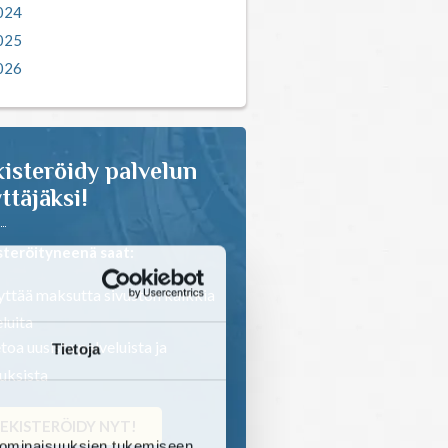
024
025
026
isteröidy palvelun
ttäjäksi!
steröityneenä saat:
ttää maksutta sivuston kaikkia
luita
toa uusista palveluista ja
Tietoja
ouksista
EKISTERÖIDY NYT!
 ominaisuuksien tukemiseen