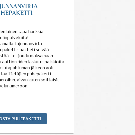
JUNNANVIRTA
HEPAKETTI
enlainen tapa hankkia
elinpalveluita!
amalla Tajunnanvirta
epaketti saat heti selvää
stöä – et joudu maksamaan
raattioreiden laskutuspalkkioita.
sutapahtuman jälkeen voit
ttaa Tietäjien puhepaketti
eroihin, aivan kuten soittaisit
velunumeroon.
OSTA PUHEPAKETTI