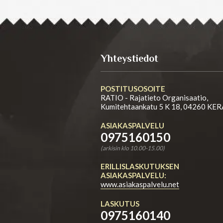
Yhteystiedot
POSTITUSOSOITE
RATIO - Rajatieto Organisaatio,
Kumitehtaankatu 5 K 18, 04260 KE
ASIAKASPALVELU
0975160150
(arkisin klo 10.00-15.00)
ERILLISLASKUTUKSEN
ASIAKASPALVELU:
www.asiakaspalvelu.net
LASKUTUS
0975160140