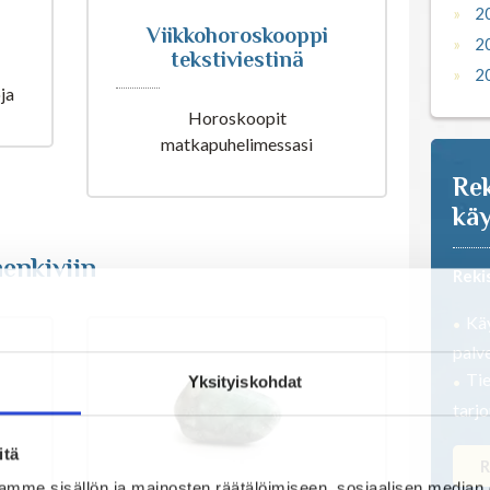
2
Viikkohoroskooppi
2
tekstiviestinä
2
ja
Horoskoopit
matkapuhelimessasi
Rek
käy
enkiviin
Reki
Käy
palve
Tie
Yksityiskohdat
tarj
itä
R
mme sisällön ja mainosten räätälöimiseen, sosiaalisen median