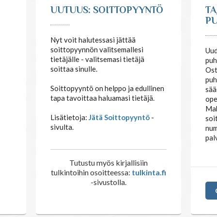
UUTUUS: SOITTOPYYNTÖ
TA
PU
Nyt voit halutessasi jättää
soittopyynnön valitsemallesi
Uud
tietäjälle - valitsemasi tietäjä
puh
soittaa sinulle.
Ost
puh
Soittopyyntö on helppo ja edullinen
sää
tapa tavoittaa haluamasi tietäjä.
ope
Mak
Lisätietoja:
Jätä Soittopyyntö
-
soi
sivulta.
num
pal
Tutustu myös kirjallisiin
tulkintoihin osoitteessa:
tulkinta.fi
-sivustolla.