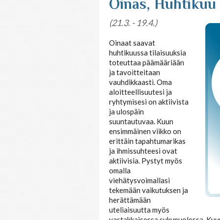
Oinas, Huhtikuu
(21.3. - 19.4.)
Oinaat saavat
huhtikuussa tilaisuuksia
toteuttaa päämääriään
ja tavoitteitaan
vauhdikkaasti. Oma
aloitteellisuutesi ja
ryhtymisesi on aktiivista
ja ulospäin
suuntautuvaa. Kuun
ensimmäinen viikko on
erittäin tapahtumarikas
ja ihmissuhteesi ovat
aktiivisia. Pystyt myös
omalla
viehätysvoimallasi
tekemään vaikutuksen ja
herättämään
uteliaisuutta myös
vastakkaisessa sukupuolessa. Kuun k