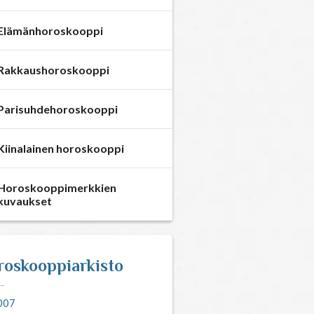
Elämänhoroskooppi
Rakkaushoroskooppi
Parisuhdehoroskooppi
Kiinalainen horoskooppi
Horoskooppimerkkien
kuvaukset
roskooppiarkisto
007