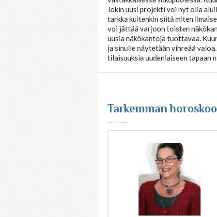
Jokin uusi projekti voi nyt olla alu
tarkka kuitenkin siitä miten ilmaise
voi jättää varjoon toisten näkökann
uusia näkökantoja tuottavaa. Kuun 
ja sinulle näytetään vihreää valoa.
tilaisuuksia uudenlaiseen tapaan n
Tarkemman horoskoop
rkemman
rkemman
rkemman
rkemman
rkemman
rkemman
rkemman
rkemman
rkemman
rkemman
rkemman
roskooppitulkinnan
roskooppitulkinnan
roskooppitulkinnan
roskooppitulkinnan
roskooppitulkinnan
roskooppitulkinnan
roskooppitulkinnan
roskooppitulkinnan
roskooppitulkinnan
roskooppitulkinnan
roskooppitulkinnan
t astrologeilta
t astrologeilta
t astrologeilta
t astrologeilta
t astrologeilta
t astrologeilta
t astrologeilta
t astrologeilta
t astrologeilta
t astrologeilta
t astrologeilta