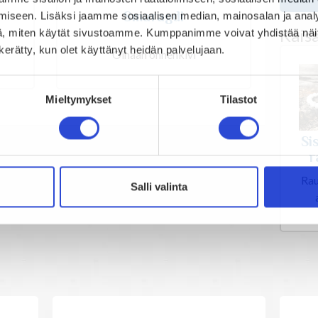
Smaragdi
iseen. Lisäksi jaamme sosiaalisen median, mainosalan ja analy
Kais
, miten käytät sivustoamme. Kumppanimme voivat yhdistää näitä t
n kerätty, kun olet käyttänyt heidän palvelujaan.
Oinaan onnenkivi
Mieltymykset
Tilastot
Si
r
Rau
Salli valinta