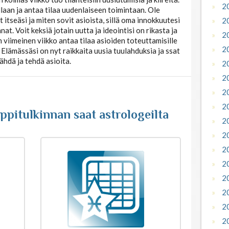
2
illaan ja antaa tilaa uudenlaiseen toimintaan. Ole
t itseäsi ja miten sovit asioista, sillä oma innokkuutesi
2
at. Voit keksiä jotain uutta ja ideointisi on rikasta ja
2
viimeinen viikko antaa tilaa asioiden toteuttamisille
2
 Elämässäsi on nyt raikkaita uusia tuulahduksia ja ssat
ähdä ja tehdä asioita.
2
2
2
2
pitulkinnan saat astrologeilta
2
2
2
2
2
2
2
2