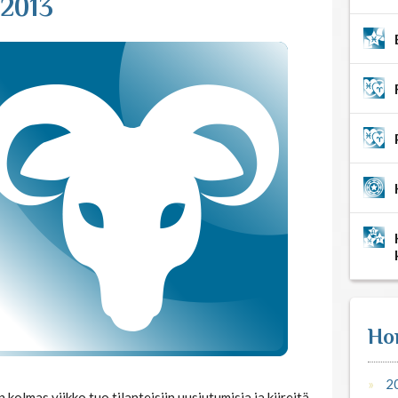
 2013
Ho
2
olmas viikko tuo tilanteisiin uusiutumisia ja kiireitä.