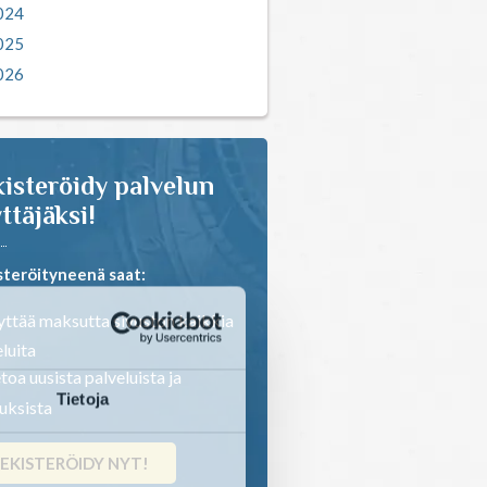
024
025
026
isteröidy palvelun
ttäjäksi!
steröityneenä saat:
ttää maksutta sivuston kaikkia
luita
toa uusista palveluista ja
Tietoja
ouksista
EKISTERÖIDY NYT!