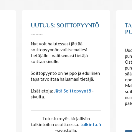
UUTUUS: SOITTOPYYNTÖ
TA
PU
Nyt voit halutessasi jättää
soittopyynnön valitsemallesi
Uud
tietäjälle - valitsemasi tietäjä
puh
soittaa sinulle.
Ost
puh
Soittopyyntö on helppo ja edullinen
sää
tapa tavoittaa haluamasi tietäjä.
ope
Mak
Lisätietoja:
Jätä Soittopyyntö
-
soi
sivulta.
num
pal
Tutustu myös kirjallisiin
tulkintoihin osoitteessa:
tulkinta.fi
-sivustolla.