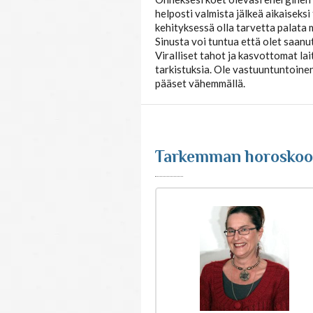
helposti valmista jälkeä aikaiseksi
kehityksessä olla tarvetta palata 
Sinusta voi tuntua että olet saanut
Viralliset tahot ja kasvottomat lai
tarkistuksia. Ole vastuuntuntoinen 
pääset vähemmällä.
Tarkemman horoskoop
emman
rkemman
rkemman
rkemman
rkemman
rkemman
rkemman
rkemman
rkemman
rkemman
rkemman
kooppitulkinnan
roskooppitulkinnan
roskooppitulkinnan
roskooppitulkinnan
roskooppitulkinnan
roskooppitulkinnan
roskooppitulkinnan
roskooppitulkinnan
roskooppitulkinnan
roskooppitulkinnan
roskooppitulkinnan
strologeilta
t astrologeilta
t astrologeilta
t astrologeilta
t astrologeilta
t astrologeilta
t astrologeilta
t astrologeilta
t astrologeilta
t astrologeilta
t astrologeilta