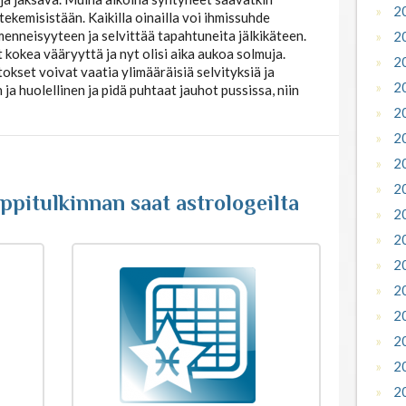
2
 tekemisistään. Kaikilla oinailla voi ihmissuhde
menneisyyteen ja selvittää tapahtuneita jälkikäteen.
2
 kokea vääryyttä ja nyt olisi aika aukoa solmuja.
2
tokset voivat vaatia ylimääräisiä selvityksiä ja
2
ja huolellinen ja pidä puhtaat jauhot pussissa, niin
2
2
2
2
pitulkinnan saat astrologeilta
2
2
2
2
2
2
2
2