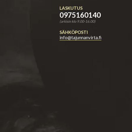
LASKUTUS
0975160140
(arkisin klo 9.00-16.00)
SÄHKÖPOSTI
info@tajunnanvirta.fi