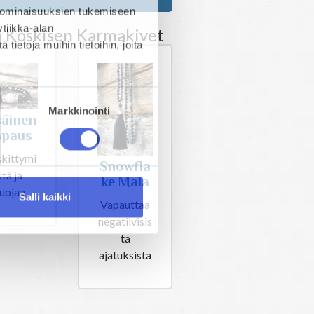
 ominaisuuksien tukemiseen
tiikka-alan
a Koskisen Karmakivet
ietoja muihin tietoihin, joita
Markkinointi
säinen
apaus
kittymi
Snowfla
stä ja
ke Mala
uojaa
Salli kaikki
Vapauttaa
negatiivisis
ta
ajatuksista