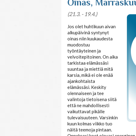
Oinas, Marrasku
(21.3. - 19.4.)
Jos olet huhtikuun aivan
alkupäivinä syntynyt
oinas niin kuukaudesta
muodostuu
työntäyteinen ja
velvoitepitoinen. On aika
tarkistaa elämässäsi
suuntaa ja miettiä mitä
karsia, mikä ei ole enää
ajankohtaista
elämässäsi. Keskity
olennaiseen ja tee
valintoja tietoisena siitä
että ne mahdollisesti
vaikuttavat pikälle
tulevaisuuteen. Varsinkin
kuun kolmas viikko tuo
näitä teemoja pintaan.
Onneksesi koet olevasi energinen 