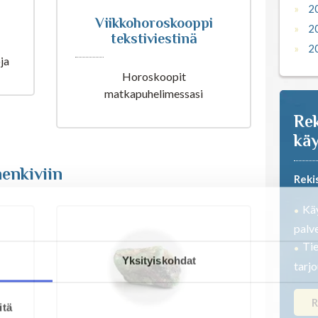
2
Viikkohoroskooppi
2
tekstiviestinä
2
ja
Horoskoopit
matkapuhelimessasi
Rek
käy
enkiviin
Reki
Käy
palve
Tie
Yksityiskohdat
tarj
R
itä