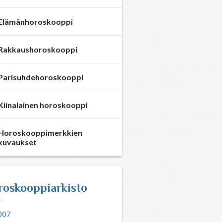
Elämänhoroskooppi
Rakkaushoroskooppi
Parisuhdehoroskooppi
Kiinalainen horoskooppi
Horoskooppimerkkien
kuvaukset
roskooppiarkisto
007