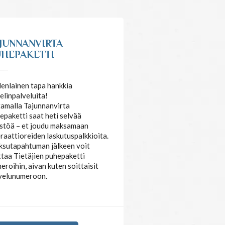
JUNNANVIRTA
HEPAKETTI
enlainen tapa hankkia
elinpalveluita!
amalla Tajunnanvirta
epaketti saat heti selvää
stöä – et joudu maksamaan
raattioreiden laskutuspalkkioita.
sutapahtuman jälkeen voit
ttaa Tietäjien puhepaketti
eroihin, aivan kuten soittaisit
velunumeroon.