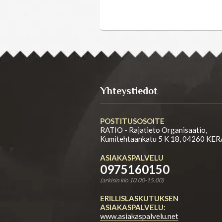
Yhteystiedot
POSTITUSOSOITE
RATIO - Rajatieto Organisaatio,
Kumitehtaankatu 5 K 18, 04260 KE
ASIAKASPALVELU
0975160150
(arkisin klo 10.00-15.00)
ERILLISLASKUTUKSEN
ASIAKASPALVELU:
www.asiakaspalvelu.net