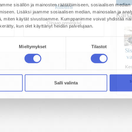
mme sisällön ja mainosten räätälöimiseen, sosiaalisen median
Rubiini
iseen. Lisäksi jaamme sosiaalisen median, mainosalan ja analy
Kais
, miten käytät sivustoamme. Kumppanimme voivat yhdistää näitä t
Oinaan onnenkivi
n kerätty, kun olet käyttänyt heidän palvelujaan.
Mieltymykset
Tilastot
Si
v
Kes
s
Salli valinta