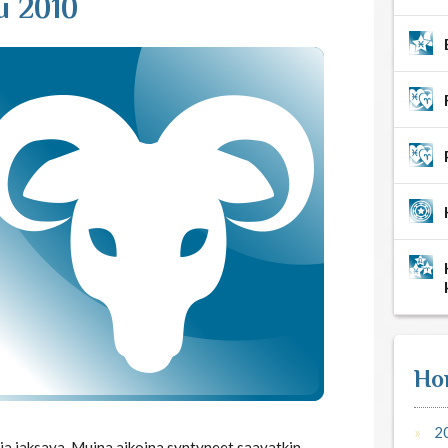
u 2010
Ho
2
ja jaksava. Muina aikoina syntyneet saavatkin