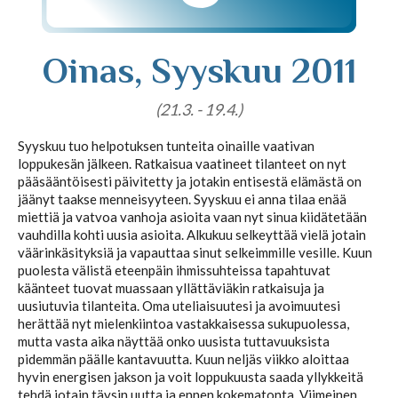
Tajunnanvirta puhepaketti
Oinas, Syyskuu 2011
(21.3. - 19.4.)
Soittopyyntö
Syyskuu tuo helpotuksen tunteita oinaille vaativan
loppukesän jälkeen. Ratkaisua vaatineet tilanteet on nyt
Tietoa laskutuksesta
pääsääntöisesti päivitetty ja jotakin entisestä elämästä on
jäänyt taakse menneisyyteen. Syyskuu ei anna tilaa enää
miettiä ja vatvoa vanhoja asioita vaan nyt sinua kiidätetään
vauhdilla kohti uusia asioita. Alkukuu selkeyttää vielä jotain
Horoskoopit
väärinkäsityksiä ja vapauttaa sinut selkeimmille vesille. Kuun
puolesta välistä eteenpäin ihmissuhteissa tapahtuvat
käänteet tuovat muassaan yllättäviäkin ratkaisuja ja
uusiutuvia tilanteita. Oma uteliaisuutesi ja avoimuutesi
herättää nyt mielenkiintoa vastakkaisessa sukupuolessa,
Horoskooppimerkit
mutta vasta aika näyttää onko uusista tuttavuuksista
pidemmän päälle kantavuutta. Kuun neljäs viikko aloittaa
hyvin energisen jakson ja voit loppukuusta saada yllykkeitä
Viikkohoroskooppi
tehdä jotain täysin uutta ja ennen kokematonta. Viimeinen