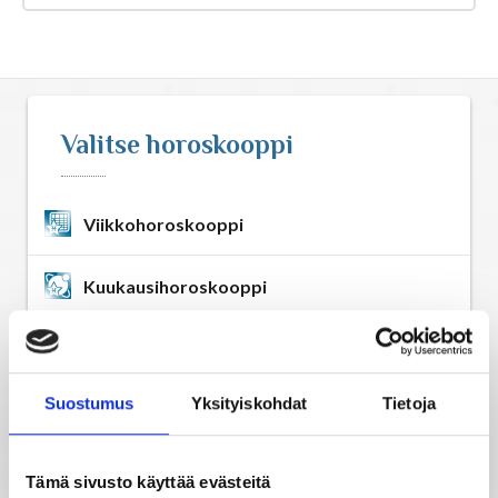
Astrologia
Ennustus
Valitse horoskooppi
Henkimaailma
Itsensä kehittäminen
Viikkohoroskooppi
Kaukoparannus
Kuukausihoroskooppi
Vuosihoroskooppi
Numerologia
Suostumus
Yksityiskohdat
Tietoja
Elämänhoroskooppi
Selvänäkeminen
Rakkaushoroskooppi
Tämä sivusto käyttää evästeitä
Tarot