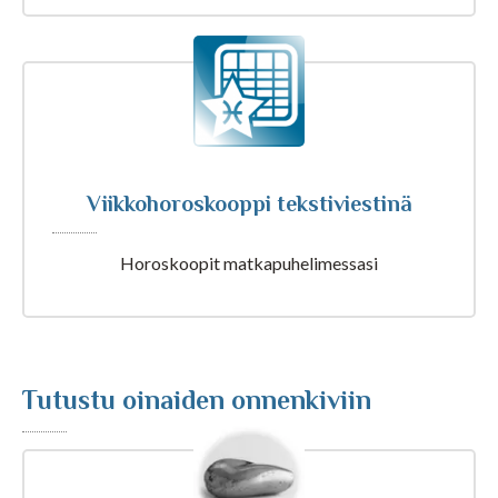
Tarot ja kartat
Kaikki Tajunnanvirta palvelut
Viikkohoroskooppi tekstiviestinä
Tajunnanvirta Numerologi
Horoskoopit matkapuhelimessasi
Tajunnanvirta Tarotpöytä
Tajunnanvirta Kädestäennustaja
Tutustu oinaiden onnenkiviin
Tajunnanvirta Päivänväri