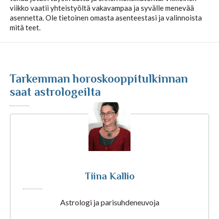
viikko vaatii yhteistyöltä vakavampaa ja syvälle menevää
asennetta. Ole tietoinen omasta asenteestasi ja valinnoista
Kuukausihoroskooppi
mitä teet.
Vuosihoroskooppi
Tarkemman horoskooppitulkinnan
Elämänhoroskooppi
saat astrologeilta
Rakkaushoroskooppi
Parisuhdehoroskooppi
Kiinalainen horoskooppi
Tiina Kallio
Astrologi ja parisuhdeneuvoja
Horoskooppiartikkelit