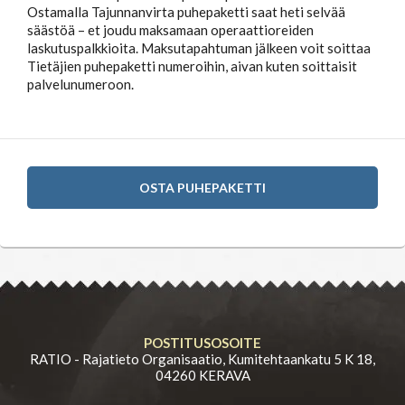
Ostamalla Tajunnanvirta puhepaketti saat heti selvää
säästöä – et joudu maksamaan operaattioreiden
laskutuspalkkioita. Maksutapahtuman jälkeen voit soittaa
Tietäjien puhepaketti numeroihin, aivan kuten soittaisit
palvelunumeroon.
OSTA PUHEPAKETTI
POSTITUSOSOITE
RATIO - Rajatieto Organisaatio, Kumitehtaankatu 5 K 18,
04260 KERAVA