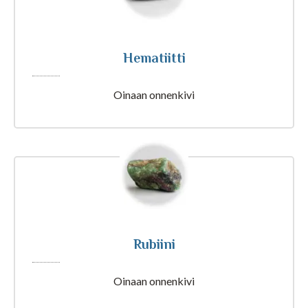
Tajunnanvirta Biorytmi
Hematiitti
Suomalaiset etunimet
Oinaan onnenkivi
Tulkinta unesta
Nimipäivät tänään
Rajatietoa
Rubiini
Artikkelit ja Blogi
Oinaan onnenkivi