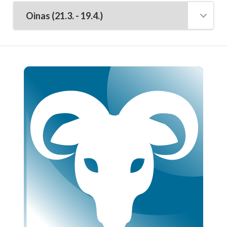
Tarot-tulkitsijat tulkitsevat tarotkortteja
Enkelikorttitulkitsijat
Unien tulkitsijat tulkitsevat unet
Meediot ja shamaanit
Kaukoparantajat
Numerologit
Tajunnanvirta -palvelu
Tajunnanvirta Tietäjät