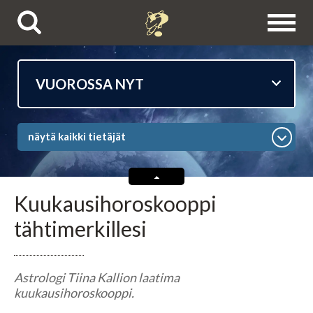
Puhelinpalvelut
näytä kaikki tietäjät
Tietäjien esittelyt
Astrologit
Kuukausihoroskooppi
tähtimerkillesi
Ennustajat
Selvänäkijät
Astrologi Tiina Kallion laatima
kuukausihoroskooppi.