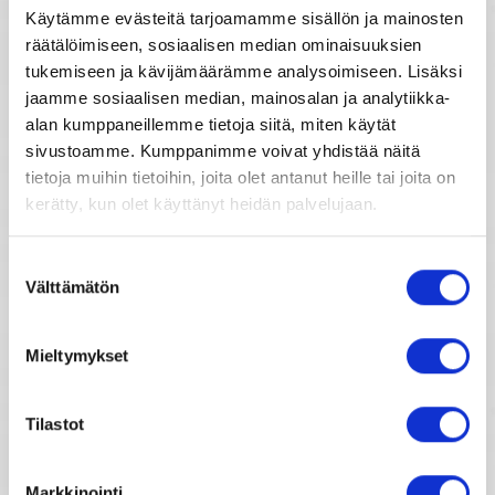
Käytämme evästeitä tarjoamamme sisällön ja mainosten
Parisuhdehoroskooppi
räätälöimiseen, sosiaalisen median ominaisuuksien
Tähtimerkit
tukemiseen ja kävijämäärämme analysoimiseen. Lisäksi
Kiinalainen horoskooppi
jaamme sosiaalisen median, mainosalan ja analytiikka-
alan kumppaneillemme tietoja siitä, miten käytät
Unien tulkinta
sivustoamme. Kumppanimme voivat yhdistää näitä
Horoskooppimerkkien kuvaukset
tietoja muihin tietoihin, joita olet antanut heille tai joita on
kerätty, kun olet käyttänyt heidän palvelujaan.
Unientulkintasanasto
Horoskooppiarkisto
Suostumuksen
Välttämätön
valinta
2007
2008
Mieltymykset
2009
2010
Tilastot
2011
2012
Markkinointi