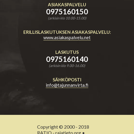
ASIAKASPALVELU
0975160150
(arkisin klo 10.00-15.00)
ERILLISLASKUTUKSEN ASIAKASPALVELU:
www.asiakaspalvelu.net
LASKUTUS
0975160140
(arkisin klo 9.00-16.00)
SÄHKÖPOSTI
info@tajunnanvirta.fi
Copyright © 2000 - 2018
RATIO - rajatieto.org •