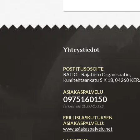
Yhteystiedot
POSTITUSOSOITE
RATIO - Rajatieto Organisaatio,
Kumitehtaankatu 5 K 18, 04260 KE
ASIAKASPALVELU
0975160150
(arkisin klo 10.00-15.00)
ERILLISLASKUTUKSEN
ASIAKASPALVELU:
www.asiakaspalvelu.net