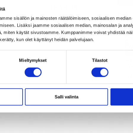
Hematiitti
itä
Kais
mme sisällön ja mainosten räätälöimiseen, sosiaalisen median
Oinaan onnenkivi
iseen. Lisäksi jaamme sosiaalisen median, mainosalan ja analy
, miten käytät sivustoamme. Kumppanimme voivat yhdistää näitä t
n kerätty, kun olet käyttänyt heidän palvelujaan.
Au
Mieltymykset
Tilastot
n
Vo
m
its
Salli valinta