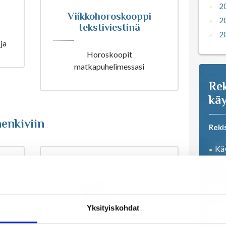
2
Viikkohoroskooppi
2
tekstiviestinä
2
ja
Horoskoopit
matkapuhelimessasi
Rek
käy
enkiviin
Reki
Käy
palve
Tie
tarj
Yksityiskohdat
R