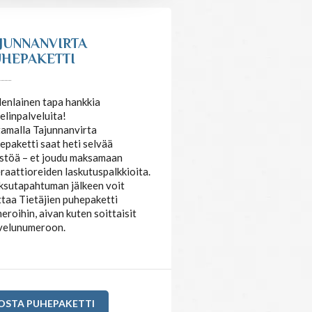
JUNNANVIRTA
HEPAKETTI
enlainen tapa hankkia
elinpalveluita!
amalla Tajunnanvirta
epaketti saat heti selvää
stöä – et joudu maksamaan
raattioreiden laskutuspalkkioita.
sutapahtuman jälkeen voit
ttaa Tietäjien puhepaketti
eroihin, aivan kuten soittaisit
velunumeroon.
OSTA PUHEPAKETTI