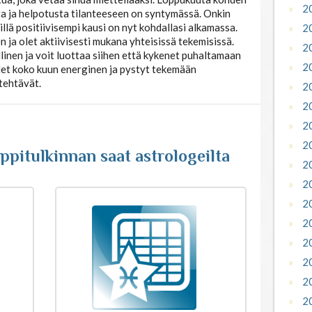
2
ta ja helpotusta tilanteeseen on syntymässä. Onkin
llä positiivisempi kausi on nyt kohdallasi alkamassa.
2
en ja olet aktiivisesti mukana yhteisissä tekemisissä.
2
linen ja voit luottaa siihen että kykenet puhaltamaan
2
Olet koko kuun energinen ja pystyt tekemään
tehtävät.
2
2
2
2
pitulkinnan saat astrologeilta
2
2
2
2
2
2
2
2