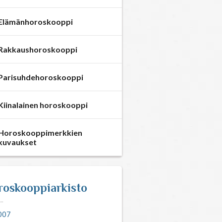
Elämänhoroskooppi
Rakkaushoroskooppi
Parisuhdehoroskooppi
Kiinalainen horoskooppi
Horoskooppimerkkien
kuvaukset
roskooppiarkisto
007