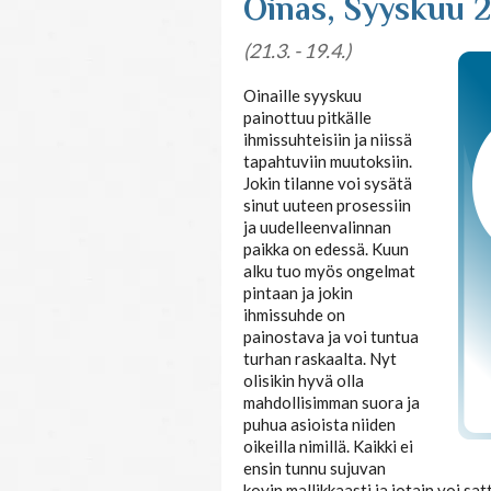
Oinas, Syyskuu 
(21.3. - 19.4.)
Oinaille syyskuu
painottuu pitkälle
ihmissuhteisiin ja niissä
tapahtuviin muutoksiin.
Jokin tilanne voi sysätä
sinut uuteen prosessiin
ja uudelleenvalinnan
paikka on edessä. Kuun
alku tuo myös ongelmat
pintaan ja jokin
ihmissuhde on
painostava ja voi tuntua
turhan raskaalta. Nyt
olisikin hyvä olla
mahdollisimman suora ja
puhua asioista niiden
oikeilla nimillä. Kaikki ei
ensin tunnu sujuvan
kovin mallikkaasti ja jotain voi sa