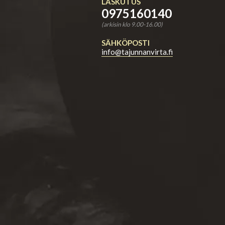
LASKUTUS
0975160140
(arkisin klo 9.00-16.00)
SÄHKÖPOSTI
info@tajunnanvirta.fi