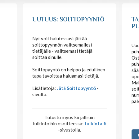
UUTUUS: SOITTOPYYNTÖ
TA
PU
Nyt voit halutessasi jättää
soittopyynnön valitsemallesi
Uud
tietäjälle - valitsemasi tietäjä
puh
soittaa sinulle.
Ost
puh
Soittopyyntö on helppo ja edullinen
sää
tapa tavoittaa haluamasi tietäjä.
ope
Mak
Lisätietoja:
Jätä Soittopyyntö
-
soi
sivulta.
num
pal
Tutustu myös kirjallisiin
tulkintoihin osoitteessa:
tulkinta.fi
-sivustolla.