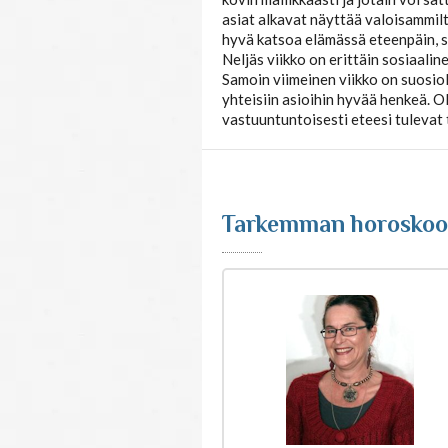
asiat alkavat näyttää valoisammil
hyvä katsoa elämässä eteenpäin, si
Neljäs viikko on erittäin sosiaalin
Samoin viimeinen viikko on suosiol
yhteisiin asioihin hyvää henkeä. 
vastuuntuntoisesti eteesi tulevat 
Tarkemman horoskoop
emman
rkemman
rkemman
rkemman
rkemman
rkemman
rkemman
rkemman
rkemman
rkemman
rkemman
kooppitulkinnan
roskooppitulkinnan
roskooppitulkinnan
roskooppitulkinnan
roskooppitulkinnan
roskooppitulkinnan
roskooppitulkinnan
roskooppitulkinnan
roskooppitulkinnan
roskooppitulkinnan
roskooppitulkinnan
strologeilta
t astrologeilta
t astrologeilta
t astrologeilta
t astrologeilta
t astrologeilta
t astrologeilta
t astrologeilta
t astrologeilta
t astrologeilta
t astrologeilta