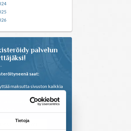
024
025
026
isteröidy palvelun
ttäjäksi!
steröityneenä saat:
ttää maksutta sivuston kaikkia
luita
toa uusista palveluista ja
ouksista
Tietoja
EKISTERÖIDY NYT!