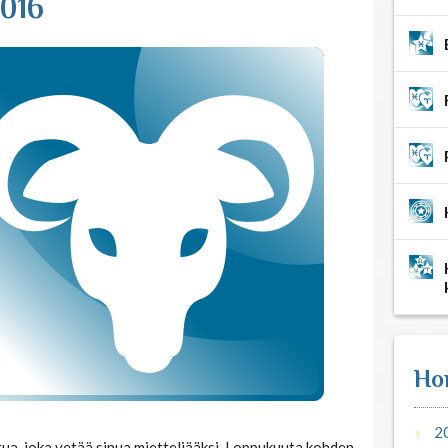
2016
Ho
2
ttua, joka vetää sinua mietteliääksi. Loppukuuta kohden