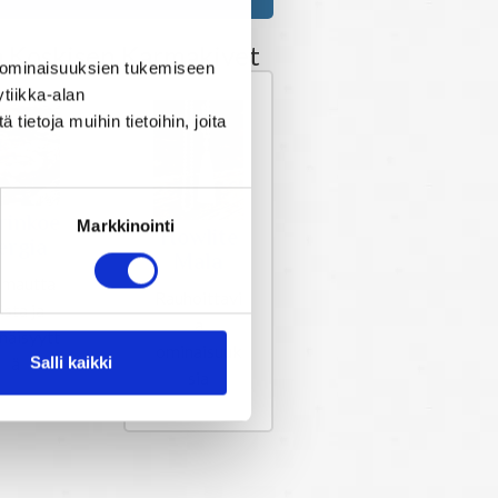
a Koskisen Karmakivet
 ominaisuuksien tukemiseen
tiikka-alan
ietoja muihin tietoihin, joita
rinkoe
Markkinointi
Howlite
ergia
Mala
imautta
Rauhoittavi
ista ja
a
enäisyytt
ominaisuuk
ä
Salli kaikki
sia