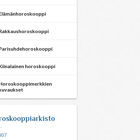
Elämänhoroskooppi
Rakkaushoroskooppi
Parisuhdehoroskooppi
Kiinalainen horoskooppi
Horoskooppimerkkien
kuvaukset
roskooppiarkisto
007