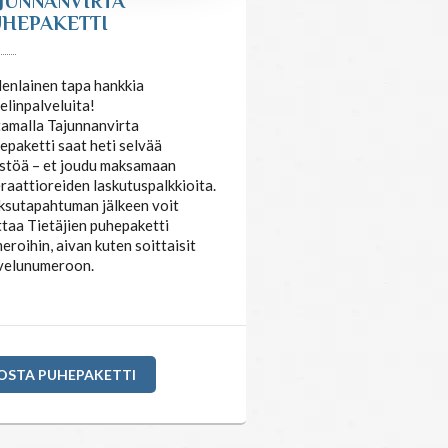
JUNNANVIRTA
HEPAKETTI
enlainen tapa hankkia
elinpalveluita!
amalla Tajunnanvirta
epaketti saat heti selvää
stöä – et joudu maksamaan
raattioreiden laskutuspalkkioita.
sutapahtuman jälkeen voit
ttaa Tietäjien puhepaketti
eroihin, aivan kuten soittaisit
velunumeroon.
OSTA PUHEPAKETTI