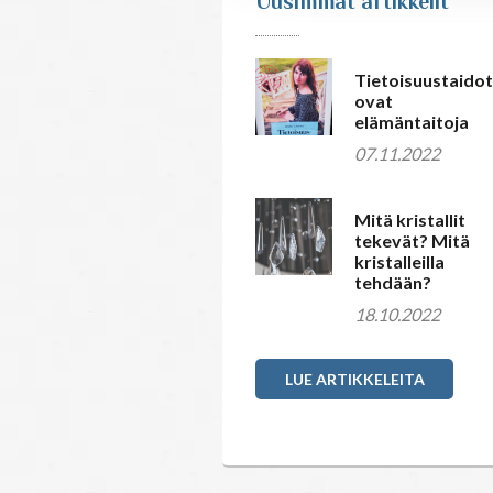
Uusimmat artikkelit
Tietoisuustaidot
ovat
elämäntaitoja
07.11.2022
Mitä kristallit
tekevät? Mitä
kristalleilla
tehdään?
18.10.2022
LUE ARTIKKELEITA