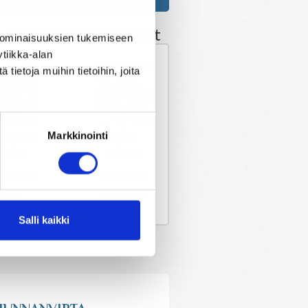
a Koskisen Karmakivet
 ominaisuuksien tukemiseen
tiikka-alan
ietoja muihin tietoihin, joita
säinen
Markkinointi
Oma
auha
voima
hoittav
Kirkastaa
a kivi
ajatuksia
Salli kaikki