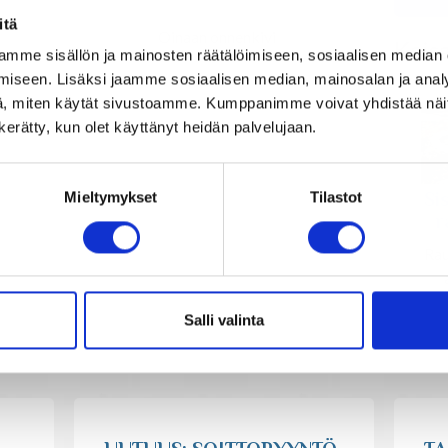
itä
Oinaan onnenkivi
Kais
mme sisällön ja mainosten räätälöimiseen, sosiaalisen median
iseen. Lisäksi jaamme sosiaalisen median, mainosalan ja analy
, miten käytät sivustoamme. Kumppanimme voivat yhdistää näitä t
n kerätty, kun olet käyttänyt heidän palvelujaan.
Si
Mieltymykset
Tilastot
r
Rau
Salli valinta