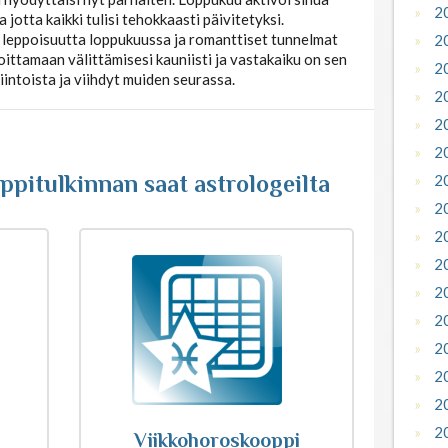
2
 jotta kaikki tulisi tehokkaasti päivitetyksi.
 leppoisuutta loppukuussa ja romanttiset tunnelmat
2
oittamaan välittämisesi kauniisti ja vastakaiku on sen
2
intoista ja viihdyt muiden seurassa.
2
2
2
pitulkinnan saat astrologeilta
2
2
2
2
2
2
2
2
2
2
Viikkohoroskooppi