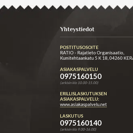
Yhteystiedot
POSTITUSOSOITE
RATIO - Rajatieto Organisaatio,
Kumitehtaankatu 5 K 18, 04260 KE
ASIAKASPALVELU
0975160150
(arkisin klo 10.00-15.00)
ERILLISLASKUTUKSEN
ASIAKASPALVELU:
www.asiakaspalvelu.net
LASKUTUS
0975160140
(arkisin klo 9.00-16.00)