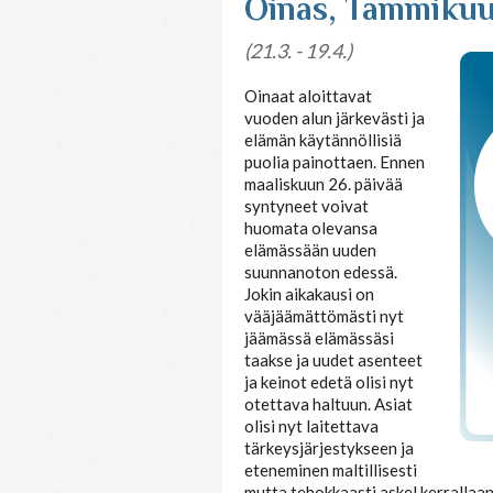
Oinas, Tammikuu
(21.3. - 19.4.)
Oinaat aloittavat
vuoden alun järkevästi ja
elämän käytännöllisiä
puolia painottaen. Ennen
maaliskuun 26. päivää
syntyneet voivat
huomata olevansa
elämässään uuden
suunnanoton edessä.
Jokin aikakausi on
vääjäämättömästi nyt
jäämässä elämässäsi
taakse ja uudet asenteet
ja keinot edetä olisi nyt
otettava haltuun. Asiat
olisi nyt laitettava
tärkeysjärjestykseen ja
eteneminen maltillisesti
mutta tehokkaasti askel kerrallaan