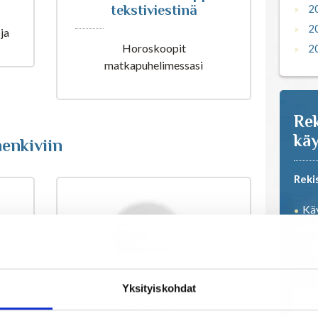
tekstiviestinä
2
2
ja
Horoskoopit
2
matkapuhelimessasi
Rek
käy
enkiviin
Reki
Käy
palve
Tie
tarj
Yksityiskohdat
R
Hematiitti