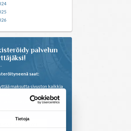
024
025
026
isteröidy palvelun
ttäjäksi!
steröityneenä saat:
ttää maksutta sivuston kaikkia
luita
toa uusista palveluista ja
ouksista
Tietoja
EKISTERÖIDY NYT!