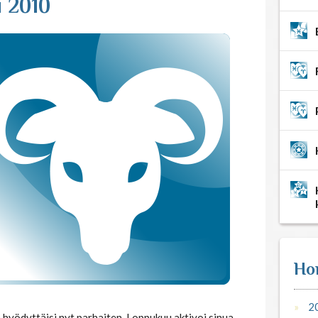
 2010
Ho
2
 hyödyttäisi nyt parhaiten. Loppukuu aktivoi sinua