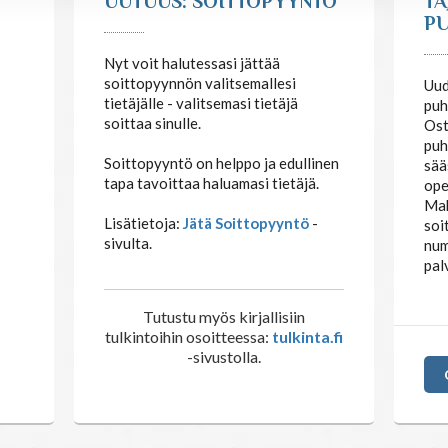
UUTUUS: SOITTOPYYNTÖ
TA
PU
Nyt voit halutessasi jättää
soittopyynnön valitsemallesi
Uud
tietäjälle - valitsemasi tietäjä
puh
soittaa sinulle.
Ost
puh
Soittopyyntö on helppo ja edullinen
sää
tapa tavoittaa haluamasi tietäjä.
ope
Mak
Lisätietoja:
Jätä Soittopyyntö
-
soi
sivulta.
num
pal
Tutustu myös kirjallisiin
tulkintoihin osoitteessa:
tulkinta.fi
-sivustolla.