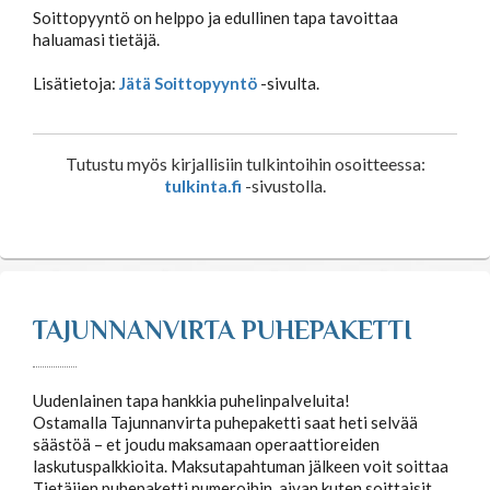
Soittopyyntö on helppo ja edullinen tapa tavoittaa
haluamasi tietäjä.
Lisätietoja:
Jätä Soittopyyntö
-sivulta.
Tutustu myös kirjallisiin tulkintoihin osoitteessa:
tulkinta.fi
-sivustolla.
TAJUNNANVIRTA PUHEPAKETTI
Uudenlainen tapa hankkia puhelinpalveluita!
Ostamalla Tajunnanvirta puhepaketti saat heti selvää
säästöä – et joudu maksamaan operaattioreiden
laskutuspalkkioita. Maksutapahtuman jälkeen voit soittaa
Tietäjien puhepaketti numeroihin, aivan kuten soittaisit