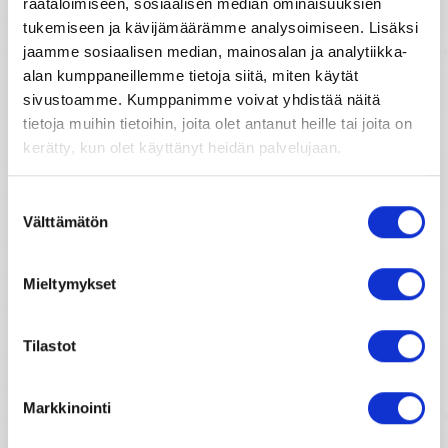
räätälöimiseen, sosiaalisen median ominaisuuksien
Kiinalainen horoskooppi
tukemiseen ja kävijämäärämme analysoimiseen. Lisäksi
jaamme sosiaalisen median, mainosalan ja analytiikka-
Tähtimerkit
Horoskooppimerkkien kuvaukset
alan kumppaneillemme tietoja siitä, miten käytät
sivustoamme. Kumppanimme voivat yhdistää näitä
Unien tulkinta
tietoja muihin tietoihin, joita olet antanut heille tai joita on
kerätty, kun olet käyttänyt heidän palvelujaan.
Horoskooppiarkisto
Unientulkintasanasto
Suostumuksen
2007
Välttämätön
valinta
2008
2009
Mieltymykset
2010
2011
Tilastot
2012
2013
Markkinointi
2014
2015