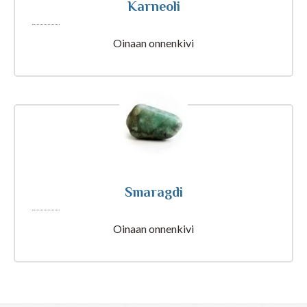
Karneoli
Tajunnanvirta Biorytmi
Oinaan onnenkivi
Suomalaiset etunimet
Tulkinta unesta
Nimipäivät tänään
Smaragdi
Rajatietoa
Oinaan onnenkivi
Artikkelit ja Blogi