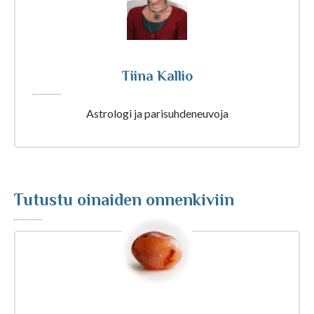
Tarot ja kartat
Tiina Kallio
Kaikki Tajunnanvirta palvelut
Astrologi ja parisuhdeneuvoja
Tajunnanvirta Numerologi
Tajunnanvirta Tarotpöytä
Tutustu oinaiden onnenkiviin
Tajunnanvirta Kädestäennustaja
Tajunnanvirta Päivänväri