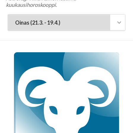
Tarot-tulkitsijat tulkitsevat tarotkortteja
kuukausihoroskooppi.
Enkelikorttitulkitsijat
Unien tulkitsijat tulkitsevat unet
Meediot ja shamaanit
Kaukoparantajat
Numerologit
Tajunnanvirta -palvelu
Tajunnanvirta Tietäjät