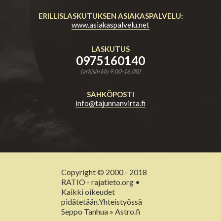
ERILLISLASKUTUKSEN ASIAKASPALVELU:
www.asiakaspalvelu.net
LASKUTUS
0975160140
(arkisin klo 9.00-16.00)
SÄHKÖPOSTI
info@tajunnanvirta.fi
Copyright © 2000 - 2018
RATIO - rajatieto.org •
Kaikki oikeudet
pidätetään.Yhteistyössä
Seppo Tanhua » Astro.fi