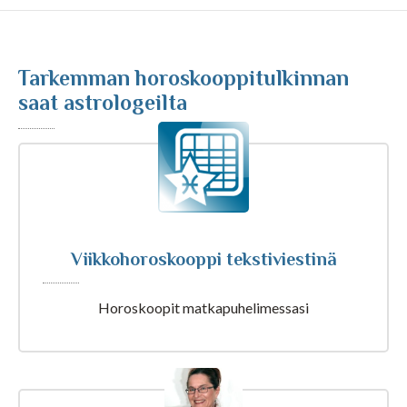
Kuukausihoroskooppi
Tarkemman horoskooppitulkinnan
Vuosihoroskooppi
saat astrologeilta
Elämänhoroskooppi
Rakkaushoroskooppi
Viikkohoroskooppi tekstiviestinä
Parisuhdehoroskooppi
Horoskoopit matkapuhelimessasi
Kiinalainen horoskooppi
Horoskooppiartikkelit