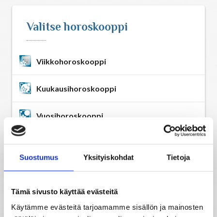
Astrologia
Valitse horoskooppi
Ennustus
Viikkohoroskooppi
Henkimaailma
Kuukausihoroskooppi
Itsensä kehittäminen
Vuosihoroskooppi
Kaukoparannus
Elämänhoroskooppi
Numerologia
Suostumus
Yksityiskohdat
Tietoja
Rakkaushoroskooppi
Selvänäkeminen
Tämä sivusto käyttää evästeitä
Parisuhdehoroskooppi
Käytämme evästeitä tarjoamamme sisällön ja mainosten
Tarot