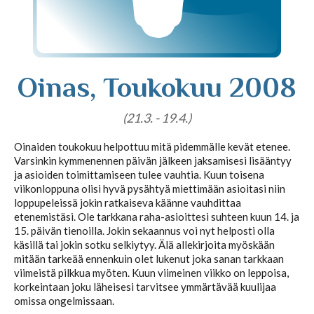
Tajunnanvirta puhepaketti
Oinas, Toukokuu 2008
Soittopyyntö
(21.3. - 19.4.)
Tietoa laskutuksesta
Oinaiden toukokuu helpottuu mitä pidemmälle kevät etenee.
Varsinkin kymmenennen päivän jälkeen jaksamisesi lisääntyy
ja asioiden toimittamiseen tulee vauhtia. Kuun toisena
viikonloppuna olisi hyvä pysähtyä miettimään asioitasi niin
Horoskoopit
loppupeleissä jokin ratkaiseva käänne vauhdittaa
etenemistäsi. Ole tarkkana raha-asioittesi suhteen kuun 14. ja
15. päivän tienoilla. Jokin sekaannus voi nyt helposti olla
käsillä tai jokin sotku selkiytyy. Älä allekirjoita myöskään
Horoskooppimerkit
mitään tarkeää ennenkuin olet lukenut joka sanan tarkkaan
viimeistä pilkkua myöten. Kuun viimeinen viikko on leppoisa,
korkeintaan joku läheisesi tarvitsee ymmärtävää kuulijaa
Viikkohoroskooppi
omissa ongelmissaan.