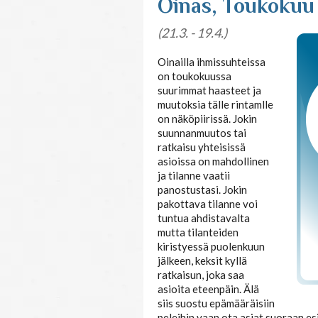
Oinas, Toukokuu
(21.3. - 19.4.)
Oinailla ihmissuhteissa
on toukokuussa
suurimmat haasteet ja
muutoksia tälle rintamlle
on näköpiirissä. Jokin
suunnanmuutos tai
ratkaisu yhteisissä
asioissa on mahdollinen
ja tilanne vaatii
panostustasi. Jokin
pakottava tilanne voi
tuntua ahdistavalta
mutta tilanteiden
kiristyessä puolenkuun
jälkeen, keksit kyllä
ratkaisun, joka saa
asioita eteenpäin. Älä
siis suostu epämääräisiin
peleihin vaan ota asiat suoraan es