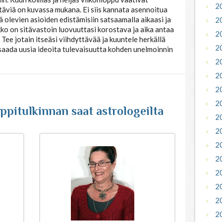
2
htäviä on kuvassa mukana. Ei siis kannata asennoitua
 olevien asioiden edistämisiin satsaamalla aikaasi ja
2
ko on sitävastoin luovuuttasi korostava ja aika antaa
2
. Tee jotain itseäsi viihdyttävää ja kuuntele herkällä
2
t saada uusia ideoita tulevaisuutta kohden unelmoinnin
2
2
2
2
pitulkinnan saat astrologeilta
2
2
2
2
2
2
2
2