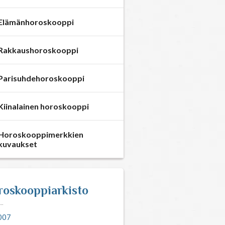
Elämänhoroskooppi
Rakkaushoroskooppi
Parisuhdehoroskooppi
Kiinalainen horoskooppi
Horoskooppimerkkien
kuvaukset
roskooppiarkisto
007