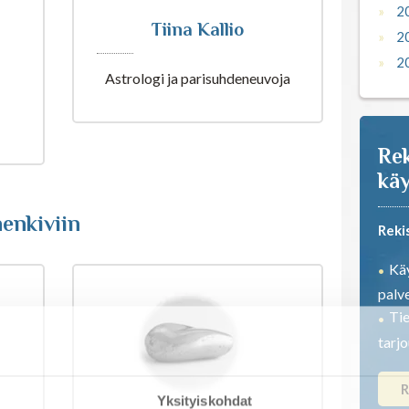
2
Tiina Kallio
2
2
Astrologi ja parisuhdeneuvoja
Rek
käy
enkiviin
Reki
Käy
palve
Tie
tarj
R
Yksityiskohdat