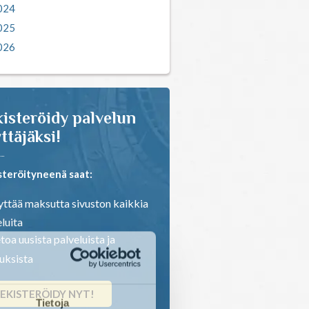
024
025
026
isteröidy palvelun
ttäjäksi!
steröityneenä saat:
ttää maksutta sivuston kaikkia
luita
toa uusista palveluista ja
ouksista
EKISTERÖIDY NYT!
Tietoja