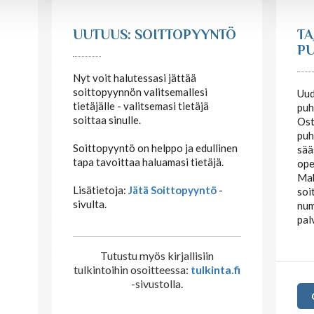
UUTUUS: SOITTOPYYNTÖ
TA
PU
Nyt voit halutessasi jättää
soittopyynnön valitsemallesi
Uud
tietäjälle - valitsemasi tietäjä
puh
soittaa sinulle.
Ost
puh
Soittopyyntö on helppo ja edullinen
sää
tapa tavoittaa haluamasi tietäjä.
ope
Mak
Lisätietoja:
Jätä Soittopyyntö
-
soi
sivulta.
num
pal
Tutustu myös kirjallisiin
tulkintoihin osoitteessa:
tulkinta.fi
-sivustolla.