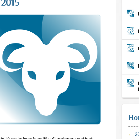
 2015
Ho
2
iin. Kuun kolmas ja neljäs viikonloppu vaativat