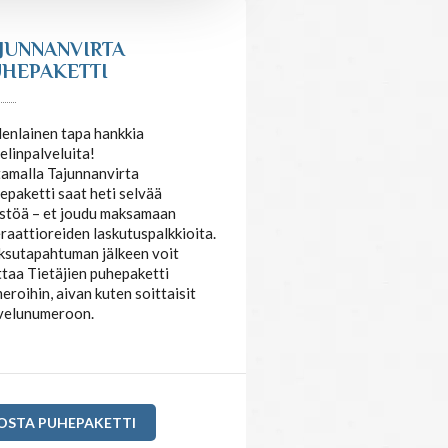
JUNNANVIRTA
HEPAKETTI
enlainen tapa hankkia
elinpalveluita!
amalla Tajunnanvirta
epaketti saat heti selvää
stöä – et joudu maksamaan
raattioreiden laskutuspalkkioita.
sutapahtuman jälkeen voit
ttaa Tietäjien puhepaketti
eroihin, aivan kuten soittaisit
velunumeroon.
OSTA PUHEPAKETTI