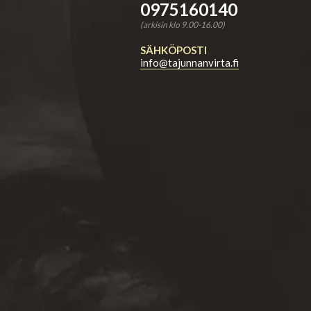
0975160140
(arkisin klo 9.00-16.00)
SÄHKÖPOSTI
info@tajunnanvirta.fi