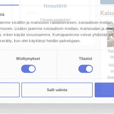
Hematiitti
Kais
itä
Oinaan onnenkivi
mme sisällön ja mainosten räätälöimiseen, sosiaalisen median
iseen. Lisäksi jaamme sosiaalisen median, mainosalan ja analy
, miten käytät sivustoamme. Kumppanimme voivat yhdistää näitä t
n kerätty, kun olet käyttänyt heidän palvelujaan.
Au
n
Mieltymykset
Tilastot
Vo
m
its
Salli valinta