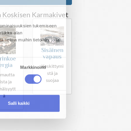
a Koskisen Karmakivet
 ominaisuuksien tukemiseen
tiikka-alan
ietoja muihin tietoihin, joita
Sisäinen
vapaus
rinkoe
ergia
Keskittymi
Markkinointi
stä ja
imautta
suojaa
ista ja
enäisyytt
ä
Salli kaikki