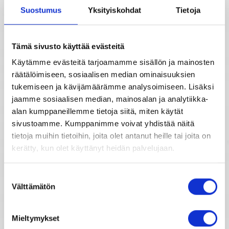
Kuukausihoroskooppi
Suostumus
Yksityiskohdat
Tietoja
Tähtimerkit
Vuosihoroskooppi
Tämä sivusto käyttää evästeitä
Käytämme evästeitä tarjoamamme sisällön ja mainosten
Unien tulkinta
Elämänhoroskooppi
räätälöimiseen, sosiaalisen median ominaisuuksien
tukemiseen ja kävijämäärämme analysoimiseen. Lisäksi
Unientulkintasanasto
Rakkaushoroskooppi
jaamme sosiaalisen median, mainosalan ja analytiikka-
alan kumppaneillemme tietoja siitä, miten käytät
sivustoamme. Kumppanimme voivat yhdistää näitä
Parisuhdehoroskooppi
tietoja muihin tietoihin, joita olet antanut heille tai joita on
kerätty, kun olet käyttänyt heidän palvelujaan.
Kiinalainen horoskooppi
Suostumuksen
Horoskooppimerkkien kuvaukset
Välttämätön
valinta
Mieltymykset
Horoskooppiarkisto