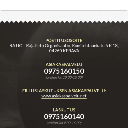
POSTITUSOSOITE
RATIO - Rajatieto Organisaatio, Kumitehtaankatu 5 K 18,
04260 KERAVA
ASIAKASPALVELU
0975160150
(arkisin klo 10.00-15.00)
ERILLISLASKUTUKSEN ASIAKASPALVELU:
www.asiakaspalvelu.net
LASKUTUS
0975160140
(arkisin klo 9.00-16.00)