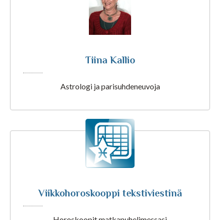
Tarot ja kartat
Tiina Kallio
Kaikki Tajunnanvirta palvelut
Astrologi ja parisuhdeneuvoja
Tajunnanvirta Numerologi
Tajunnanvirta Tarotpöytä
Tajunnanvirta Kädestäennustaja
Viikkohoroskooppi tekstiviestinä
Tajunnanvirta Päivänväri
Horoskoopit matkapuhelimessasi