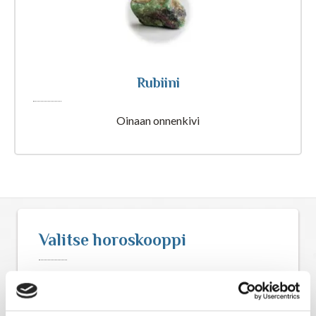
Astrologia
Ennustus
Rubiini
Henkimaailma
Oinaan onnenkivi
Itsensä kehittäminen
Kaukoparannus
Numerologia
Valitse horoskooppi
Selvänäkeminen
Viikkohoroskooppi
Tarot