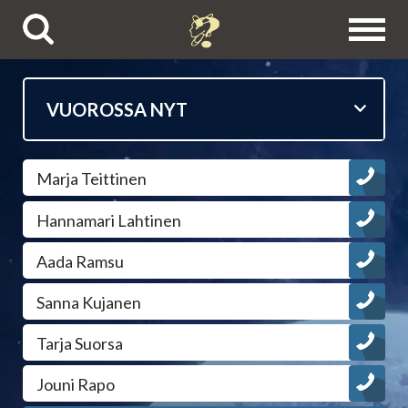
Puhelinpalvelut
Marja Teittinen
Tietäjien esittelyt
Hannamari Lahtinen
Astrologit
Aada Ramsu
Ennustajat
Sanna Kujanen
Tarja Suorsa
Selvänäkijät
Jouni Rapo