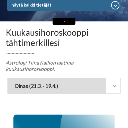
Tarot-tulkitsijat tulkitsevat tarotkortteja
näytä kaikki tietäjät
Enkelikorttitulkitsijat
Kuukausihoroskooppi
Unien tulkitsijat tulkitsevat unet
tähtimerkillesi
Meediot ja shamaanit
Astrologi Tiina Kallion laatima
kuukausihoroskooppi.
Kaukoparantajat
Numerologit
Tajunnanvirta -palvelu
Tajunnanvirta Tietäjät