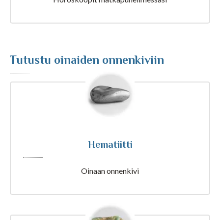
Tajunnanvirta Biorytmi
Suomalaiset etunimet
Tutustu oinaiden onnenkiviin
Tulkinta unesta
Nimipäivät tänään
Hematiitti
Rajatietoa
Oinaan onnenkivi
Artikkelit ja Blogi