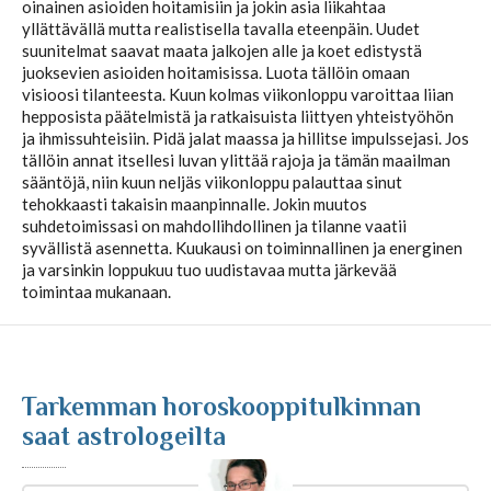
oinainen asioiden hoitamisiin ja jokin asia liikahtaa
yllättävällä mutta realistisella tavalla eteenpäin. Uudet
Kuukausihoroskooppi
suunitelmat saavat maata jalkojen alle ja koet edistystä
juoksevien asioiden hoitamisissa. Luota tällöin omaan
visioosi tilanteesta. Kuun kolmas viikonloppu varoittaa liian
hepposista päätelmistä ja ratkaisuista liittyen yhteistyöhön
Vuosihoroskooppi
ja ihmissuhteisiin. Pidä jalat maassa ja hillitse impulssejasi. Jos
tällöin annat itsellesi luvan ylittää rajoja ja tämän maailman
sääntöjä, niin kuun neljäs viikonloppu palauttaa sinut
Elämänhoroskooppi
tehokkaasti takaisin maanpinnalle. Jokin muutos
suhdetoimissasi on mahdollihdollinen ja tilanne vaatii
syvällistä asennetta. Kuukausi on toiminnallinen ja energinen
Rakkaushoroskooppi
ja varsinkin loppukuu tuo uudistavaa mutta järkevää
toimintaa mukanaan.
Parisuhdehoroskooppi
Kiinalainen horoskooppi
Tarkemman horoskooppitulkinnan
saat astrologeilta
Horoskooppiartikkelit