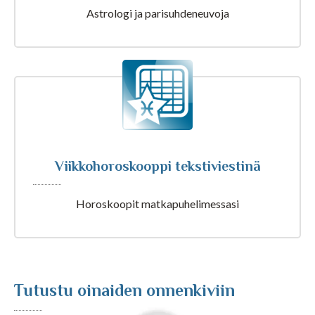
Astrologi ja parisuhdeneuvoja
Tarot ja kartat
Kaikki Tajunnanvirta palvelut
Tajunnanvirta Numerologi
Viikkohoroskooppi tekstiviestinä
Tajunnanvirta Tarotpöytä
Horoskoopit matkapuhelimessasi
Tajunnanvirta Kädestäennustaja
Tajunnanvirta Päivänväri
Tutustu oinaiden onnenkiviin