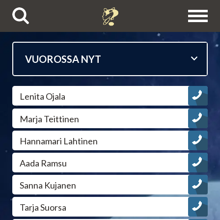
Puhelinpalvelut
Lenita Ojala
Tietäjien esittelyt
Marja Teittinen
Astrologit
Hannamari Lahtinen
Ennustajat
Aada Ramsu
Sanna Kujanen
Selvänäkijät
Tarja Suorsa