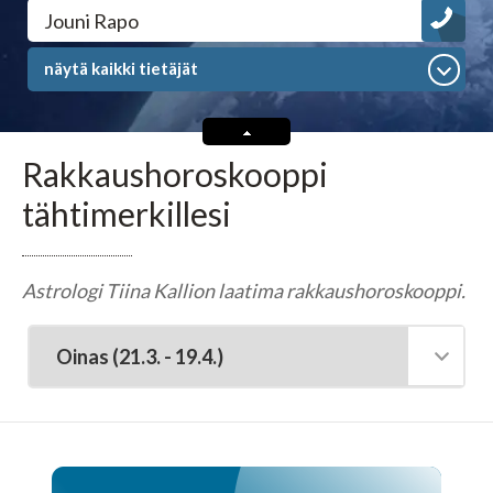
Tarot-tulkitsijat tulkitsevat tarotkortteja
Jouni Rapo
näytä kaikki tietäjät
Enkelikorttitulkitsijat
Unien tulkitsijat tulkitsevat unet
Rakkaushoroskooppi
tähtimerkillesi
Meediot ja shamaanit
Kaukoparantajat
Astrologi Tiina Kallion laatima rakkaushoroskooppi.
Numerologit
Tajunnanvirta -palvelu
Tajunnanvirta Tietäjät