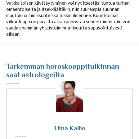
Vaikka toisen käyttäytyminen voi nyt itsestäsi tuntua turhan
omaehtoiselta ja itsekkäältäkin, niin suurempia suunnan
Kuukausihoroskooppi
muutoksia ihmissuhteissa tuskin ilmennee. Kuun kolmas
viikonloppu on parasta aikaa panostaa suhdetoimiin, niin voit
saada enemmän yhteistoiminnallisuutta sopusointuisesti
Vuosihoroskooppi
aikaan.
Elämänhoroskooppi
Tarkemman horoskooppitulkinnan
Rakkaushoroskooppi
saat astrologeilta
Parisuhdehoroskooppi
Kiinalainen horoskooppi
Tiina Kallio
Horoskooppiartikkelit