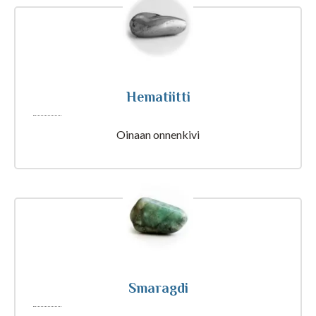
Tajunnanvirta Biorytmi
Suomalaiset etunimet
Hematiitti
Tulkinta unesta
Oinaan onnenkivi
Nimipäivät tänään
Rajatietoa
Artikkelit ja Blogi
Smaragdi