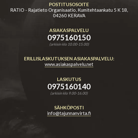
POSTITUSOSOITE
RATIO - Rajatieto Organisaatio, Kumitehtaankatu 5 K 18,
04260 KERAVA
ASIAKASPALVELU
0975160150
(arkisin klo 10.00-15.00)
ERILLISLASKUTUKSEN ASIAKASPALVELU:
www.asiakaspalvelu.net
LASKUTUS
0975160140
(arkisin klo 9.00-16.00)
SÄHKÖPOSTI
info@tajunnanvirta.fi