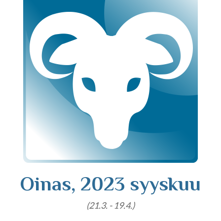
Tajunnanvirta puhepaketti
Soittopyyntö
Tietoa laskutuksesta
Horoskoopit
Oinas, 2023 syyskuu
Horoskooppimerkit
(21.3. - 19.4.)
Viikkohoroskooppi