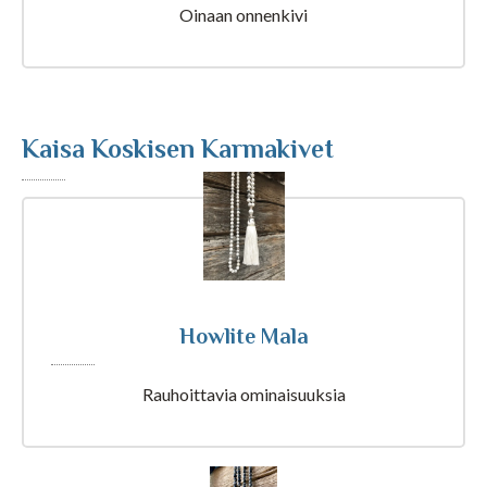
Astrologia
Oinaan onnenkivi
Ennustus
Henkimaailma
Kaisa Koskisen Karmakivet
Itsensä kehittäminen
Kaukoparannus
Howlite Mala
Numerologia
Rauhoittavia ominaisuuksia
Selvänäkeminen
Tarot