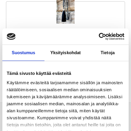
Tähtimerkit
Unien tulkinta
Snowflake Mala
Suostumus
Yksityiskohdat
Tietoja
Vapauttaa negatiivisista ajatuksista
Unientulkintasanasto
Tämä sivusto käyttää evästeitä
Käytämme evästeitä tarjoamamme sisällön ja mainosten
räätälöimiseen, sosiaalisen median ominaisuuksien
tukemiseen ja kävijämäärämme analysoimiseen. Lisäksi
jaamme sosiaalisen median, mainosalan ja analytiikka-
alan kumppaneillemme tietoja siitä, miten käytät
sivustoamme. Kumppanimme voivat yhdistää näitä
Valitse horoskooppi
tietoja muihin tietoihin, joita olet antanut heille tai joita on