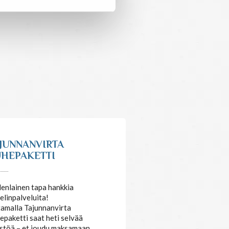
JUNNANVIRTA
HEPAKETTI
enlainen tapa hankkia
elinpalveluita!
amalla Tajunnanvirta
epaketti saat heti selvää
stöä – et joudu maksamaan