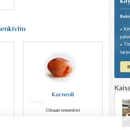
käy
Reki
enkiviin
Käy
palve
Tie
tarj
R
Kais
Karneoli
Oinaan onnenkivi