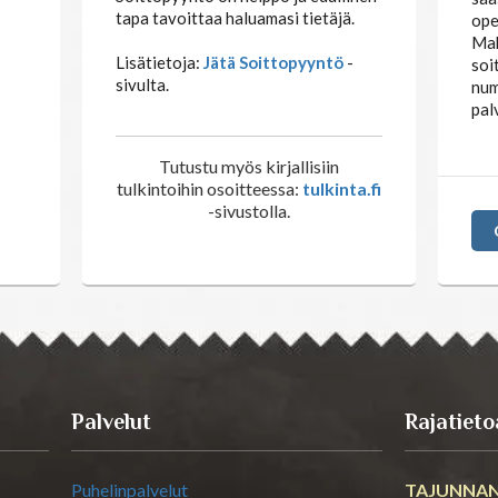
tapa tavoittaa haluamasi tietäjä.
ope
Mak
Lisätietoja:
Jätä Soittopyyntö
-
soi
sivulta.
num
pal
Tutustu myös kirjallisiin
tulkintoihin osoitteessa:
tulkinta.fi
-sivustolla.
Palvelut
Rajatieto
Puhelinpalvelut
TAJUNNAN