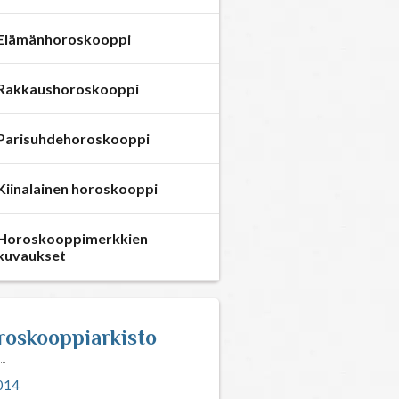
Elämänhoroskooppi
Rakkaushoroskooppi
Parisuhdehoroskooppi
Kiinalainen horoskooppi
Horoskooppimerkkien
kuvaukset
roskooppiarkisto
014