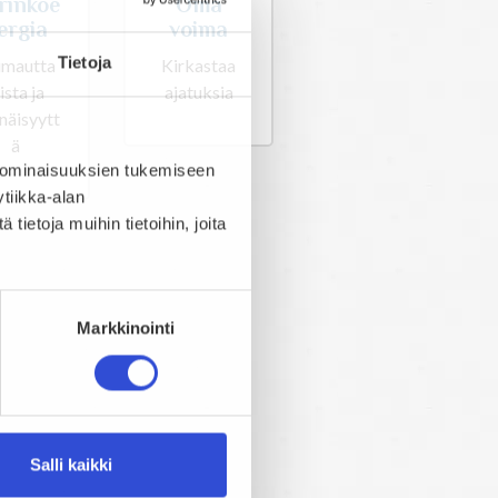
Oma
rinkoe
voima
ergia
Tietoja
Kirkastaa
imautta
ajatuksia
ista ja
enäisyytt
ä
 ominaisuuksien tukemiseen
tiikka-alan
ietoja muihin tietoihin, joita
Markkinointi
Salli kaikki