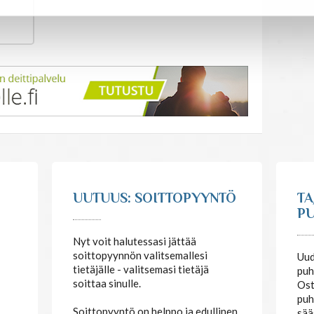
UUTUUS: SOITTOPYYNTÖ
TA
PU
Nyt voit halutessasi jättää
soittopyynnön valitsemallesi
Uud
tietäjälle - valitsemasi tietäjä
puh
soittaa sinulle.
Ost
puh
Soittopyyntö on helppo ja edullinen
sää