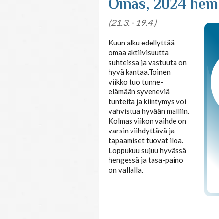
Oinas, 2024 hei
(21.3. - 19.4.)
Kuun alku edellyttää
omaa aktiivisuutta
suhteissa ja vastuuta on
hyvä kantaa.Toinen
viikko tuo tunne-
elämään syveneviä
tunteita ja kiintymys voi
vahvistua hyvään malliin.
Kolmas viikon vaihde on
varsin viihdyttävä ja
tapaamiset tuovat iloa.
Loppukuu sujuu hyvässä
hengessä ja tasa-paino
on vallalla.