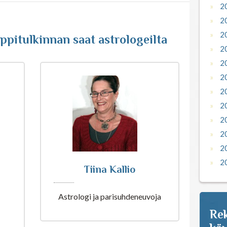
2
2
2
pitulkinnan saat astrologeilta
2
2
2
2
2
2
2
2
2
Tiina Kallio
Astrologi ja parisuhdeneuvoja
Rek