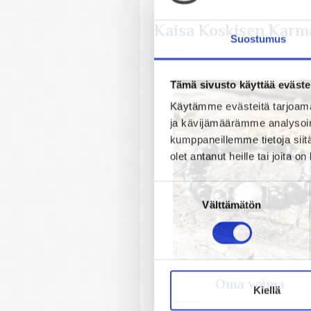
Kaisa Koskisen Karm
Suostumus
Tämä sivusto käyttää eväste
Käytämme evästeitä tarjoama
ja kävijämäärämme analysoim
kumppaneillemme tietoja siitä
olet antanut heille tai joita o
Suostumuksen
Välttämätön
valinta
Oma voima
Kiellä