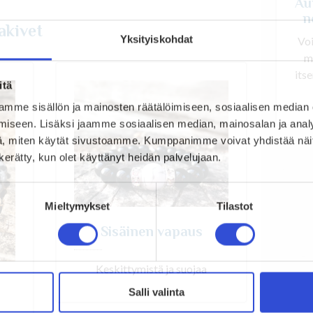
Au
n
akivet
Yksityiskohdat
Vo
m
its
itä
mme sisällön ja mainosten räätälöimiseen, sosiaalisen median
iseen. Lisäksi jaamme sosiaalisen median, mainosalan ja analy
, miten käytät sivustoamme. Kumppanimme voivat yhdistää näitä t
n kerätty, kun olet käyttänyt heidän palvelujaan.
Mieltymykset
Tilastot
Sisäinen vapaus
Keskittymistä ja suojaa
Salli valinta