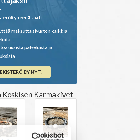
ttäjäksi!
steröityneenä saat:
ttää maksutta sivuston kaikkia
luita
toa uusista palveluista ja
ouksista
EKISTERÖIDY NYT!
a Koskisen Karmakivet