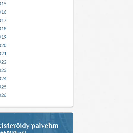
015
016
017
018
019
020
021
022
023
024
025
026
isteröidy palvelun