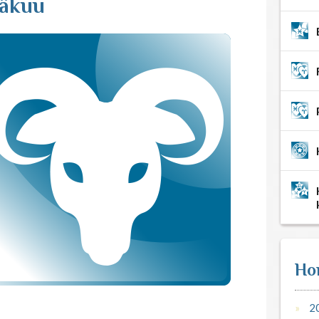
näkuu
Ho
2