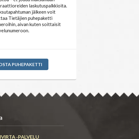
raattioreiden laskutuspalkkioita.
sutapahtuman jälkeen voit
ttaa Tietäjien puhepaketti
eroihin, aivan kuten soittaisit
velunumeroon.
OSTA PUHEPAKETTI
a
VIRTA -PALVELU