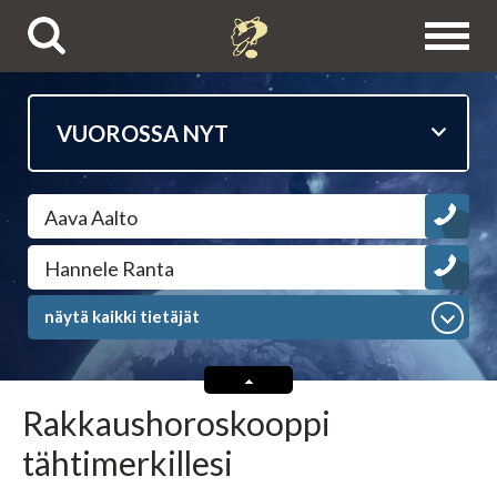
Puhelinpalvelut
Aava Aalto
Tietäjien esittelyt
Hannele Ranta
Astrologit
näytä kaikki tietäjät
Ennustajat
Rakkaushoroskooppi
Selvänäkijät
tähtimerkillesi