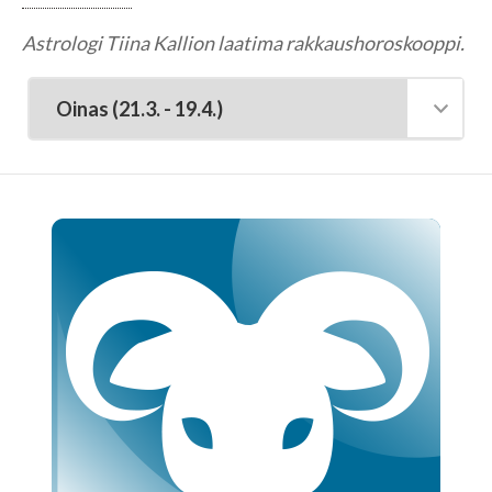
Tarot-tulkitsijat tulkitsevat tarotkortteja
Astrologi Tiina Kallion laatima rakkaushoroskooppi.
Enkelikorttitulkitsijat
Unien tulkitsijat tulkitsevat unet
Meediot ja shamaanit
Kaukoparantajat
Numerologit
Tajunnanvirta -palvelu
Tajunnanvirta Tietäjät