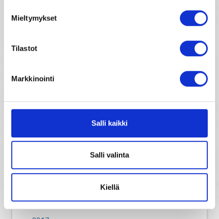
Mieltymykset
Rakkaushoroskooppi
Tilastot
Parisuhdehoroskooppi
Markkinointi
Kiinalainen horoskooppi
Horoskooppimerkkien kuvaukset
Salli kaikki
Horoskooppiarkisto
Salli valinta
2014
Kiellä
2015
2016