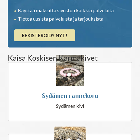
Käyttää maksutta sivuston kaikkia palveluita
Tietoa uusista palveluista ja tarjouksista
REKISTERÖIDY NYT!
Kaisa Koskisen Karmakivet
Sydämen rannekoru
Sydämen kivi