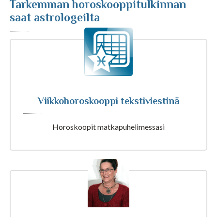
Tarkemman horoskooppitulkinnan
saat astrologeilta
Kuukausihoroskooppi
Vuosihoroskooppi
Elämänhoroskooppi
Viikkohoroskooppi tekstiviestinä
Rakkaushoroskooppi
Horoskoopit matkapuhelimessasi
Parisuhdehoroskooppi
Kiinalainen horoskooppi
Horoskooppiartikkelit