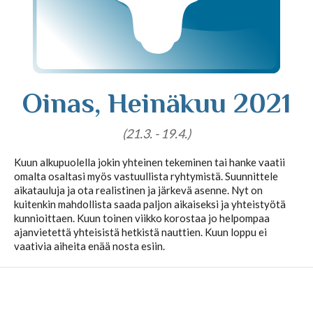
Tajunnanvirta puhepaketti
Soittopyyntö
Oinas, Heinäkuu 2021
Tietoa laskutuksesta
(21.3. - 19.4.)
Kuun alkupuolella jokin yhteinen tekeminen tai hanke vaatii
omalta osaltasi myös vastuullista ryhtymistä. Suunnittele
aikatauluja ja ota realistinen ja järkevä asenne. Nyt on
Horoskoopit
kuitenkin mahdollista saada paljon aikaiseksi ja yhteistyötä
kunnioittaen. Kuun toinen viikko korostaa jo helpompaa
ajanvietettä yhteisistä hetkistä nauttien. Kuun loppu ei
vaativia aiheita enää nosta esiin.
Horoskooppimerkit
Viikkohoroskooppi