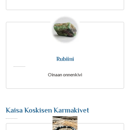
Tajunnanvirta Biorytmi
Suomalaiset etunimet
Tulkinta unesta
Rubiini
Nimipäivät tänään
Oinaan onnenkivi
Rajatietoa
Kaisa Koskisen Karmakivet
Artikkelit ja Blogi