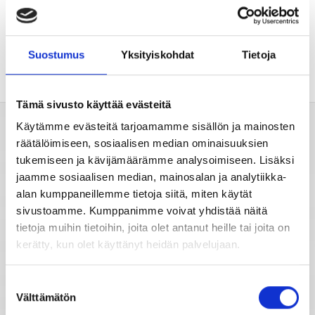
Tähtimerkit
Suostumus
Yksityiskohdat
Tietoja
Unien tulkinta
Tämä sivusto käyttää evästeitä
Käytämme evästeitä tarjoamamme sisällön ja mainosten
Unientulkintasanasto
Valitse horoskooppi
räätälöimiseen, sosiaalisen median ominaisuuksien
tukemiseen ja kävijämäärämme analysoimiseen. Lisäksi
jaamme sosiaalisen median, mainosalan ja analytiikka-
Viikkohoroskooppi
alan kumppaneillemme tietoja siitä, miten käytät
sivustoamme. Kumppanimme voivat yhdistää näitä
tietoja muihin tietoihin, joita olet antanut heille tai joita on
Kuukausihoroskooppi
kerätty, kun olet käyttänyt heidän palvelujaan.
Vuosihoroskooppi
Suostumuksen
Välttämätön
valinta
Elämänhoroskooppi