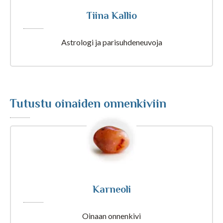
Tiina Kallio
Tarot ja kartat
Astrologi ja parisuhdeneuvoja
Kaikki Tajunnanvirta palvelut
Tutustu oinaiden onnenkiviin
Tajunnanvirta Numerologi
Tajunnanvirta Tarotpöytä
Tajunnanvirta Kädestäennustaja
Karneoli
Tajunnanvirta Päivänväri
Oinaan onnenkivi