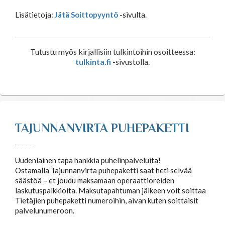
Lisätietoja:
Jätä Soittopyyntö
-sivulta.
Tutustu myös kirjallisiin tulkintoihin osoitteessa:
tulkinta.fi
-sivustolla.
TAJUNNANVIRTA PUHEPAKETTI
Uudenlainen tapa hankkia puhelinpalveluita!
Ostamalla Tajunnanvirta puhepaketti saat heti selvää
säästöä – et joudu maksamaan operaattioreiden
laskutuspalkkioita. Maksutapahtuman jälkeen voit soittaa
Tietäjien puhepaketti numeroihin, aivan kuten soittaisit
palvelunumeroon.