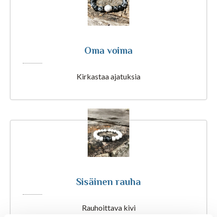
Astrologia
Ennustus
Oma voima
Henkimaailma
Kirkastaa ajatuksia
Itsensä kehittäminen
Kaukoparannus
Numerologia
Sisäinen rauha
Selvänäkeminen
Rauhoittava kivi
Tarot