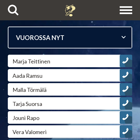
Puhelinpalvelut
Marja Teittinen
Tietäjien esittelyt
Aada Ramsu
Astrologit
Malla Törmälä
Ennustajat
Tarja Suorsa
Jouni Rapo
Selvänäkijät
Vera Valomeri