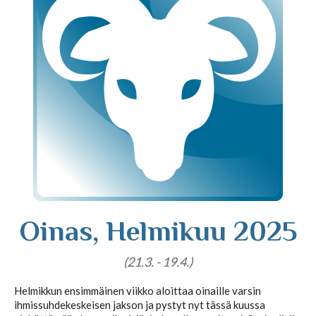
Tajunnanvirta puhepaketti
Soittopyyntö
Tietoa laskutuksesta
Horoskoopit
Oinas, Helmikuu 2025
Horoskooppimerkit
(21.3. - 19.4.)
Helmikkun ensimmäinen viikko aloittaa oinaille varsin
Viikkohoroskooppi
ihmissuhdekeskeisen jakson ja pystyt nyt tässä kuussa