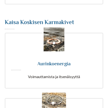
Astrologia
Ennustus
Kaisa Koskisen Karmakivet
Henkimaailma
Itsensä kehittäminen
Kaukoparannus
Aurinkoenergia
Voimauttamista ja itsenäisyyttä
Numerologia
Selvänäkeminen
Tarot