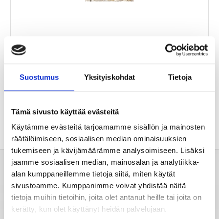
Tähtimerkit
Mielen kirkkaus
Unien tulkinta
Suojaa negatiivisilta energioilta
Suostumus
Yksityiskohdat
Tietoja
Unientulkintasanasto
Tämä sivusto käyttää evästeitä
Käytämme evästeitä tarjoamamme sisällön ja mainosten
räätälöimiseen, sosiaalisen median ominaisuuksien
tukemiseen ja kävijämäärämme analysoimiseen. Lisäksi
jaamme sosiaalisen median, mainosalan ja analytiikka-
alan kumppaneillemme tietoja siitä, miten käytät
Valitse horoskooppi
sivustoamme. Kumppanimme voivat yhdistää näitä
tietoja muihin tietoihin, joita olet antanut heille tai joita on
kerätty, kun olet käyttänyt heidän palvelujaan.
Viikkohoroskooppi