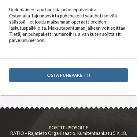
Uudenlainen tapa hankkia puhelinpalveluita!
Ostamalla Tajunnanvirta puhepaketti saat heti selvää
säästöä – et joudu maksamaan operaattioreiden
laskutuspalkkioita. Maksutapahtuman jälkeen voit soittaa
Tietäjien puhepaketti numeroihin, aivan kuten soittaisit
palvelunumeroon.
OSTA PUHEPAKETTI
POSTITUSOSOITE
RATIO - Rajatieto Organisaatio, Kumitehtaankatu 5 K 18,