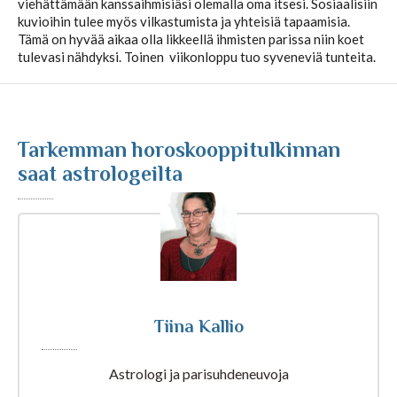
viehättämään kanssaihmisiäsi olemalla oma itsesi. Sosiaalisiin
kuvioihin tulee myös vilkastumista ja yhteisiä tapaamisia.
Kuukausihoroskooppi
Tämä on hyvää aikaa olla likkeellä ihmisten parissa niin koet
tulevasi nähdyksi. Toinen viikonloppu tuo syveneviä tunteita.
Vuosihoroskooppi
Tarkemman horoskooppitulkinnan
Elämänhoroskooppi
saat astrologeilta
Rakkaushoroskooppi
Parisuhdehoroskooppi
Kiinalainen horoskooppi
Tiina Kallio
Horoskooppiartikkelit
Astrologi ja parisuhdeneuvoja