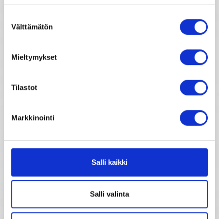
Suostumuksen
Kuukausihoroskooppi
Välttämätön
valinta
Vuosihoroskooppi
Mieltymykset
Elämänhoroskooppi
Tilastot
Rakkaushoroskooppi
Markkinointi
Parisuhdehoroskooppi
Kiinalainen horoskooppi
Salli kaikki
Horoskooppimerkkien kuvaukset
Salli valinta