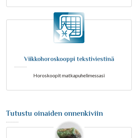
Tarot ja kartat
Kaikki Tajunnanvirta palvelut
Viikkohoroskooppi tekstiviestinä
Tajunnanvirta Numerologi
Horoskoopit matkapuhelimessasi
Tajunnanvirta Tarotpöytä
Tajunnanvirta Kädestäennustaja
Tutustu oinaiden onnenkiviin
Tajunnanvirta Päivänväri