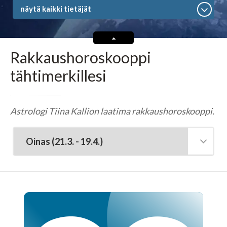
Tarot-tulkitsijat tulkitsevat tarotkortteja
näytä kaikki tietäjät
Enkelikorttitulkitsijat
Rakkaushoroskooppi
Unien tulkitsijat tulkitsevat unet
tähtimerkillesi
Meediot ja shamaanit
Astrologi Tiina Kallion laatima rakkaushoroskooppi.
Kaukoparantajat
Numerologit
Tajunnanvirta -palvelu
Tajunnanvirta Tietäjät