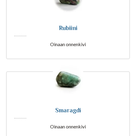
Tajunnanvirta Biorytmi
Suomalaiset etunimet
Rubiini
Oinaan onnenkivi
Tulkinta unesta
Nimipäivät tänään
Rajatietoa
Smaragdi
Artikkelit ja Blogi
Oinaan onnenkivi