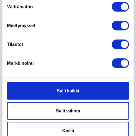
Suostumuksen
Välttämätön
valinta
Vuosihoroskooppi
Mieltymykset
Elämänhoroskooppi
Tilastot
Rakkaushoroskooppi
Parisuhdehoroskooppi
Markkinointi
Kiinalainen horoskooppi
Salli kaikki
Horoskooppimerkkien kuvaukset
Salli valinta
Horoskooppiarkisto
Kiellä