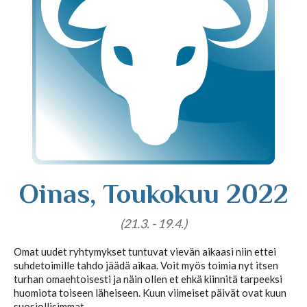
Tajunnanvirta puhepaketti
Soittopyyntö
Tietoa laskutuksesta
Oinas, Toukokuu 2022
Horoskoopit
(21.3. - 19.4.)
Horoskooppimerkit
Omat uudet ryhtymykset tuntuvat vievän aikaasi niin ettei
suhdetoimille tahdo jäädä aikaa. Voit myös toimia nyt itsen
turhan omaehtoisesti ja näin ollen et ehkä kiinnitä tarpeeksi
huomiota toiseen läheiseen. Kuun viimeiset päivät ovat kuun
Viikkohoroskooppi
suosiollisimmat.