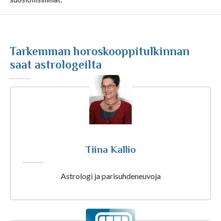
Kuukausihoroskooppi
Tarkemman horoskooppitulkinnan
Vuosihoroskooppi
saat astrologeilta
Elämänhoroskooppi
Rakkaushoroskooppi
Parisuhdehoroskooppi
Tiina Kallio
Astrologi ja parisuhdeneuvoja
Kiinalainen horoskooppi
Horoskooppiartikkelit