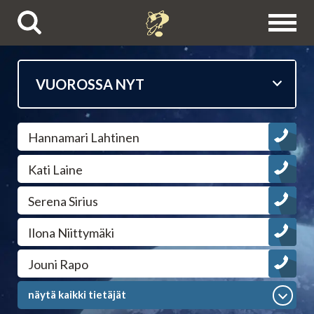
Puhelinpalvelut
Hannamari Lahtinen
Tietäjien esittelyt
Kati Laine
Astrologit
Serena Sirius
Ennustajat
Ilona Niittymäki
Jouni Rapo
Selvänäkijät
näytä kaikki tietäjät