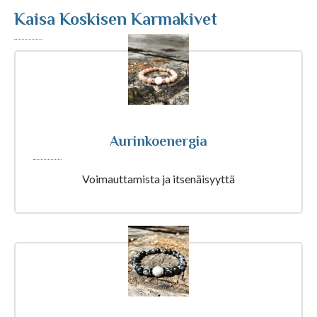
Astrologia
Kaisa Koskisen Karmakivet
Ennustus
Henkimaailma
Itsensä kehittäminen
Aurinkoenergia
Voimauttamista ja itsenäisyyttä
Kaukoparannus
Numerologia
Selvänäkeminen
Tarot