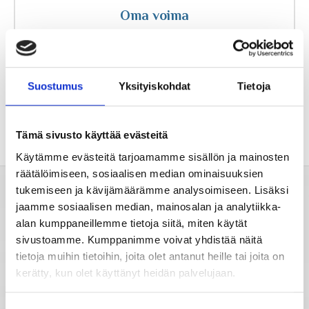
Oma voima
Tähtimerkit
Kirkastaa ajatuksia
Unien tulkinta
Suostumus
Yksityiskohdat
Tietoja
Unientulkintasanasto
Tämä sivusto käyttää evästeitä
Käytämme evästeitä tarjoamamme sisällön ja mainosten
räätälöimiseen, sosiaalisen median ominaisuuksien
tukemiseen ja kävijämäärämme analysoimiseen. Lisäksi
Valitse horoskooppi
jaamme sosiaalisen median, mainosalan ja analytiikka-
alan kumppaneillemme tietoja siitä, miten käytät
sivustoamme. Kumppanimme voivat yhdistää näitä
Viikkohoroskooppi
tietoja muihin tietoihin, joita olet antanut heille tai joita on
kerätty, kun olet käyttänyt heidän palvelujaan.
Kuukausihoroskooppi