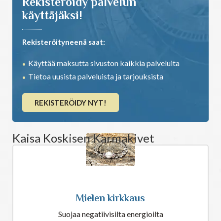
Rekisteröidy palvelun
käyttäjäksi!
Rekisteröityneenä saat:
Käyttää maksutta sivuston kaikkia palveluita
Tietoa uusista palveluista ja tarjouksista
REKISTERÖIDY NYT!
Kaisa Koskisen Karmakivet
Mielen kirkkaus
Suojaa negatiivisilta energioilta