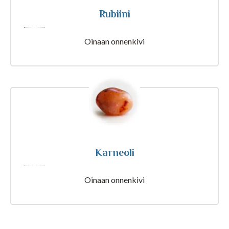
Tajunnanvirta Biorytmi
Rubiini
Oinaan onnenkivi
Suomalaiset etunimet
Tulkinta unesta
Nimipäivät tänään
Karneoli
Rajatietoa
Oinaan onnenkivi
Artikkelit ja Blogi