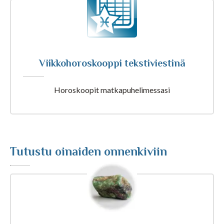
Tarot ja kartat
Viikkohoroskooppi tekstiviestinä
Kaikki Tajunnanvirta palvelut
Horoskoopit matkapuhelimessasi
Tajunnanvirta Numerologi
Tajunnanvirta Tarotpöytä
Tutustu oinaiden onnenkiviin
Tajunnanvirta Kädestäennustaja
Tajunnanvirta Päivänväri