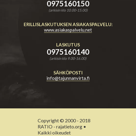
0975160150
(arkisin klo 10.00-15.00)
ERILLISLASKUTUKSEN ASIAKASPALVELU:
www.asiakaspalvelu.net
LASKUTUS
0975160140
(arkisin klo 9.00-16.00)
SÄHKÖPOSTI
info@tajunnanvirta.fi
Copyright © 2000 - 2018
RATIO - rajatieto.org •
Kaikki oikeudet