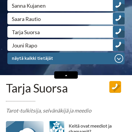
Tarot-tulkitsijat tulkitsevat tarotkortteja
Sanna Kujanen
Saara Rautio
Enkelikorttitulkitsijat
Tarja Suorsa
Unien tulkitsijat tulkitsevat unet
Jouni Rapo
Meediot ja shamaanit
näytä kaikki tietäjät
Kaukoparantajat
Tarja Suorsa
NYT
LINJOILLA
Numerologit
Tarot-tulkitsija, selvänäkijä ja meedio
Tajunnanvirta -palvelu
Keitä ovat meediot ja
Tajunnanvirta Tietäjät
shamaanit?