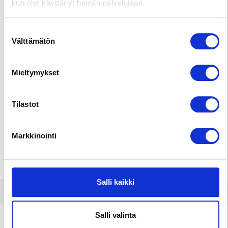
kun olet käyttänyt heidän palvelujaan.
HENKILÖPROFIILI
Tajunnanvirta Biorytmi
Suostumuksen
Välttämätön
Suomalaiset etunimet
valinta
HOROSKOOPPI
Mieltymykset
Tulkinta unesta
TÄHTIKARTTA
Tilastot
Nimipäivät tänään
Markkinointi
NUMEROLOGIA
Rajatietoa
Salli kaikki
Artikkelit ja Blogi
Salli valinta