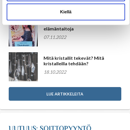
Uusimmat artikkelit
Astrologia
Kiellä
Ennustus
Tietoisuustaidot ovat
elämäntaitoja
07.11.2022
Henkimaailma
Itsensä kehittäminen
Mitä kristallit tekevät? Mitä
kristalleilla tehdään?
18.10.2022
Kaukoparannus
Numerologia
LUE ARTIKKELEITA
Selvänäkeminen
UUTUUS: SOITTOPYYNTÖ
Tarot