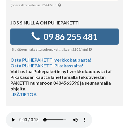
(operaattoriveloitus, 2,54 €/min)
Kuukausihoroskooppi
JOS SINULLA ON PUHEPAKETTI
Vuosihoroskooppi
09 86 255 481
Elämänhoroskooppi
(Etukäteen maksettu puhepaketti, alkaen 2,10 €/min)
Osta PUHEPAKETTI verkkokaupasta!
Osta PUHEPAKETTI Pikakassalta!
Rakkaushoroskooppi
Voit ostaa Puhepaketin nyt verkkokaupasta tai
Pikakassan kautta lähettämällä tekstiviestin
PAKETTI numeroon 0404563596 ja seuraamalla
Parisuhdehoroskooppi
ohjeita.
LISÄTIETOA
Kiinalainen horoskooppi
Horoskooppiartikkelit