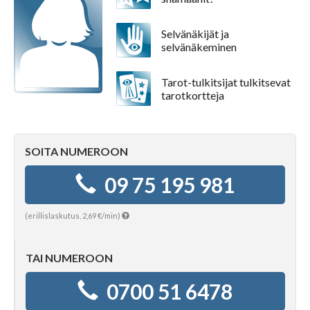
Selvänäkijät ja
Tajunnanvirta puhepaketti
selvänäkeminen
Tarot-tulkitsijat tulkitsevat
Soittopyyntö
tarotkortteja
Tietoa laskutuksesta
SOITA NUMEROON
09 75 195 981
Horoskoopit
(erillislaskutus, 2,69 €/min)
Horoskooppimerkit
TAI NUMEROON
0700 51 6478
Viikkohoroskooppi