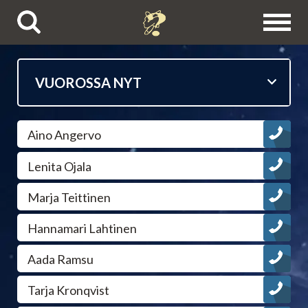
Puhelinpalvelut
Aino Angervo
Tietäjien esittelyt
Lenita Ojala
Astrologit
Marja Teittinen
Ennustajat
Hannamari Lahtinen
Aada Ramsu
Selvänäkijät
Tarja Kronqvist