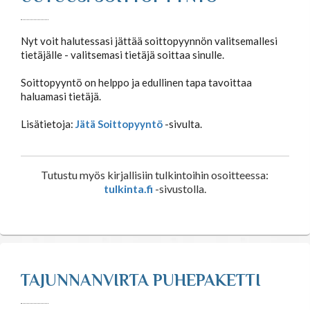
Nyt voit halutessasi jättää soittopyynnön valitsemallesi
Tähtimerkit
tietäjälle - valitsemasi tietäjä soittaa sinulle.
Soittopyyntö on helppo ja edullinen tapa tavoittaa
Unien tulkinta
haluamasi tietäjä.
Lisätietoja:
Jätä Soittopyyntö
-sivulta.
Unientulkintasanasto
Tutustu myös kirjallisiin tulkintoihin osoitteessa:
tulkinta.fi
-sivustolla.
TAJUNNANVIRTA PUHEPAKETTI