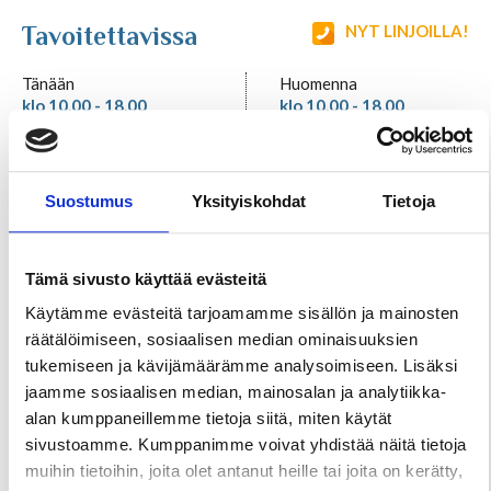
Tavoitettavissa
NYT LINJOILLA!
Tarot ja kartat
Tänään
Huomenna
klo 10.00 - 18.00
klo 10.00 - 18.00
Kaikki Tajunnanvirta palvelut
Еrikoisosaaminen / vahvuudet
Suostumus
Yksityiskohdat
Tietoja
tarot
Tajunnanvirta Numerologi
selvänäkö
Tämä sivusto käyttää evästeitä
telepatia / meedio
Tajunnanvirta Tarotpöytä
Käytämme evästeitä tarjoamamme sisällön ja mainosten
noituus ja loitsut
räätälöimiseen, sosiaalisen median ominaisuuksien
riimut
tukemiseen ja kävijämäärämme analysoimiseen. Lisäksi
Tajunnanvirta Kädestäennustaja
jaamme sosiaalisen median, mainosalan ja analytiikka-
Tietäjän
alan kumppaneillemme tietoja siitä, miten käytät
Tajunnanvirta Päivänväri
sivustoamme. Kumppanimme voivat yhdistää näitä tietoja
muihin tietoihin, joita olet antanut heille tai joita on kerätty,