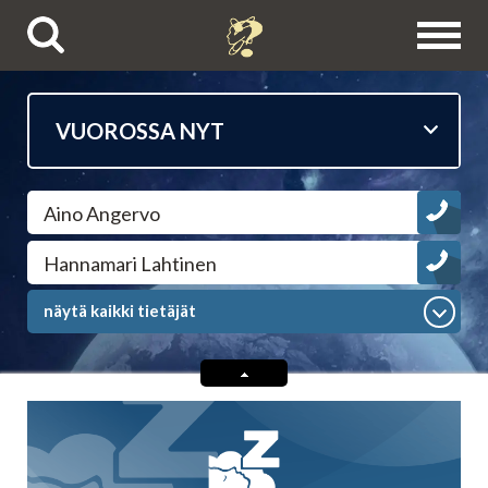
Puhelinpalvelut
Aino Angervo
Tietäjien esittelyt
Hannamari Lahtinen
Astrologit
näytä kaikki tietäjät
Ennustajat
Selvänäkijät