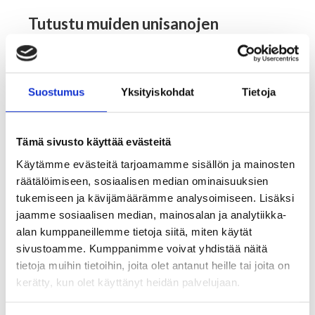
Tutustu muiden unisanojen
merkityksiin
Tarot ja kartat
Suostumus
Yksityiskohdat
Tietoja
Kaikki Tajunnanvirta palvelut
Tämä sivusto käyttää evästeitä
Tajunnanvirta online tulkinta
Tajunnanvirta Numerologi
unesta
Käytämme evästeitä tarjoamamme sisällön ja mainosten
räätälöimiseen, sosiaalisen median ominaisuuksien
Kokeile Tajunnanvirta palvelun automaattista
Tajunnanvirta Tarotpöytä
tukemiseen ja kävijämäärämme analysoimiseen. Lisäksi
unien pikatulkintaa.
jaamme sosiaalisen median, mainosalan ja analytiikka-
alan kumppaneillemme tietoja siitä, miten käytät
Tajunnanvirta Kädestäennustaja
sivustoamme. Kumppanimme voivat yhdistää näitä
tietoja muihin tietoihin, joita olet antanut heille tai joita on
kerätty, kun olet käyttänyt heidän palvelujaan.
Tajunnanvirta Päivänväri