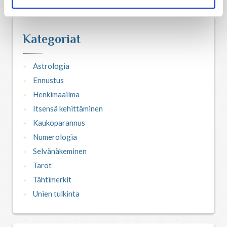
Astrologia
Ennustus
Kategoriat
Astrologia
Henkimaailma
Ennustus
Henkimaailma
Itsensä kehittäminen
Itsensä kehittäminen
Kaukoparannus
Kaukoparannus
Numerologia
Selvänäkeminen
Numerologia
Tarot
Tähtimerkit
Unien tulkinta
Selvänäkeminen
Tarot