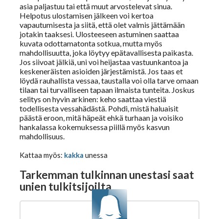
asia paljastuu tai että muut arvostelevat sinua.
Helpotus ulostamisen jälkeen voi kertoa
vapautumisesta ja siitä, että olet valmis jättämään
Tajunnanvirta puhepaketti
jotakin taaksesi. Ulosteeseen astuminen saattaa
kuvata odottamatonta sotkua, mutta myös
mahdollisuutta, joka löytyy epätavallisesta paikasta.
Soittopyyntö
Jos siivoat jälkiä, uni voi heijastaa vastuunkantoa ja
keskeneräisten asioiden järjestämistä. Jos taas et
löydä rauhallista vessaa, taustalla voi olla tarve omaan
tilaan tai turvalliseen tapaan ilmaista tunteita. Joskus
Tietoa laskutuksesta
selitys on hyvin arkinen: keho saattaa viestiä
todellisesta vessahädästä. Pohdi, mistä haluaisit
päästä eroon, mitä häpeät ehkä turhaan ja voisiko
hankalassa kokemuksessa piillä myös kasvun
mahdollisuus.
Horoskoopit
Kattaa myös:
kakka
unessa
Tarkemman tulkinnan unestasi saat
Horoskooppimerkit
unien tulkitsijoilta
Viikkohoroskooppi