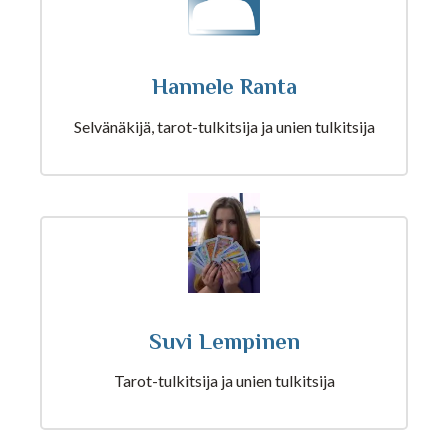
Kuukausihoroskooppi
Hannele Ranta
Vuosihoroskooppi
Selvänäkijä, tarot-tulkitsija ja unien tulkitsija
Elämänhoroskooppi
Rakkaushoroskooppi
Parisuhdehoroskooppi
Suvi Lempinen
Kiinalainen horoskooppi
Tarot-tulkitsija ja unien tulkitsija
Horoskooppiartikkelit