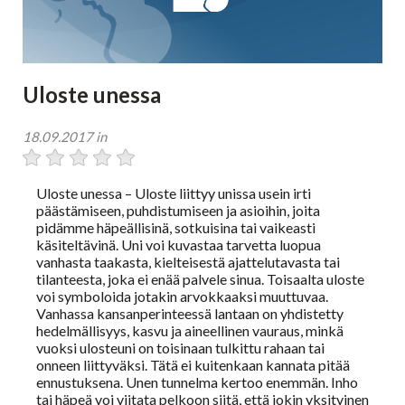
Tarot-tulkitsijat tulkitsevat tarotkortteja
Enkelikorttitulkitsijat
Uloste unessa
Unien tulkitsijat tulkitsevat unet
18.09.2017 in
Meediot ja shamaanit
Uloste unessa – Uloste liittyy unissa usein irti
päästämiseen, puhdistumiseen ja asioihin, joita
pidämme häpeällisinä, sotkuisina tai vaikeasti
Kaukoparantajat
käsiteltävinä. Uni voi kuvastaa tarvetta luopua
vanhasta taakasta, kielteisestä ajattelutavasta tai
tilanteesta, joka ei enää palvele sinua. Toisaalta uloste
Numerologit
voi symboloida jotakin arvokkaaksi muuttuvaa.
Vanhassa kansanperinteessä lantaan on yhdistetty
hedelmällisyys, kasvu ja aineellinen vauraus, minkä
Tajunnanvirta -palvelu
vuoksi ulosteuni on toisinaan tulkittu rahaan tai
onneen liittyväksi. Tätä ei kuitenkaan kannata pitää
ennustuksena. Unen tunnelma kertoo enemmän. Inho
tai häpeä voi viitata pelkoon siitä, että jokin yksityinen
Tajunnanvirta Tietäjät