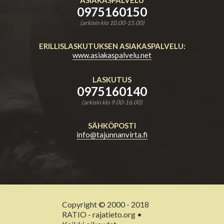
0975160150
(arkisin klo 10.00-15.00)
ERILLISLASKUTUKSEN ASIAKASPALVELU:
www.asiakaspalvelu.net
LASKUTUS
0975160140
(arkisin klo 9.00-16.00)
SÄHKÖPOSTI
info@tajunnanvirta.fi
Copyright © 2000 - 2018
RATIO - rajatieto.org •