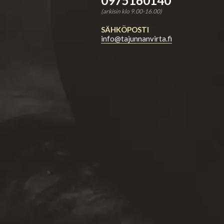
0975160140
(arkisin klo 9.00-16.00)
SÄHKÖPOSTI
info@tajunnanvirta.fi