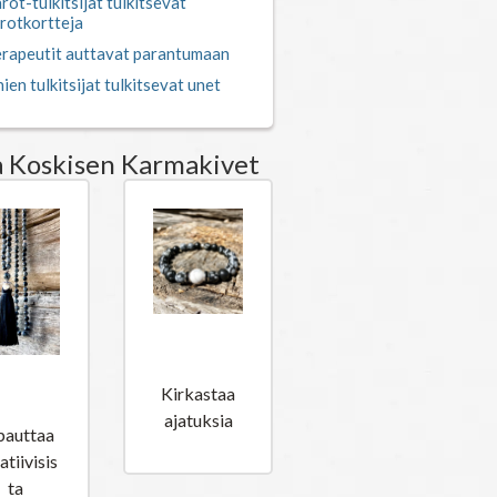
rotkortteja
erapeutit auttavat parantumaan
ien tulkitsijat tulkitsevat unet
a Koskisen Karmakivet
Oma
voima
owfla
Kirkastaa
 Mala
ajatuksia
pauttaa
atiivisis
ta