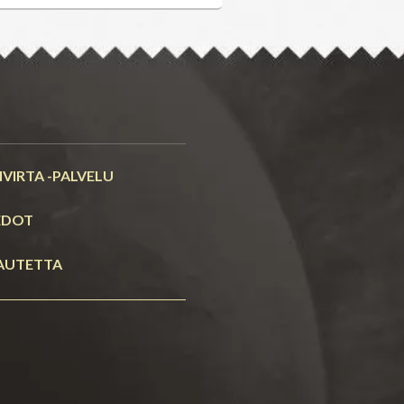
a
VIRTA -PALVELU
EDOT
AUTETTA