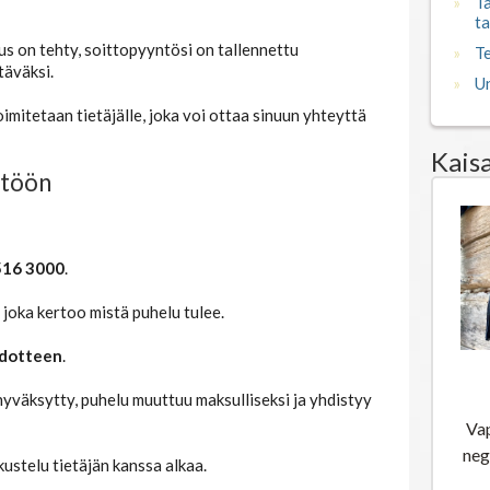
ta
T
us on tehty, soittopyyntösi on tallennettu
täväksi.
Un
oimitetaan tietäjälle, joka voi ottaa sinuun yhteyttä
Kais
ntöön
516 3000
.
 joka kertoo mistä puhelu tulee.
edotteen
.
Sn
ke
hyväksytty, puhelu muuttuu maksulliseksi ja yhdistyy
Va
neg
ustelu tietäjän kanssa alkaa.