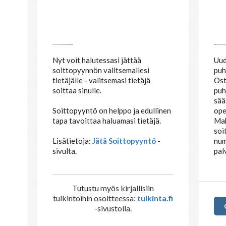
UUTUUS: SOITTOPYYNTÖ
TA
PU
Nyt voit halutessasi jättää
soittopyynnön valitsemallesi
Uud
tietäjälle - valitsemasi tietäjä
puh
soittaa sinulle.
Ost
puh
Soittopyyntö on helppo ja edullinen
sää
tapa tavoittaa haluamasi tietäjä.
ope
Mak
Lisätietoja:
Jätä Soittopyyntö
-
soi
sivulta.
num
pal
Tutustu myös kirjallisiin
tulkintoihin osoitteessa:
tulkinta.fi
-sivustolla.