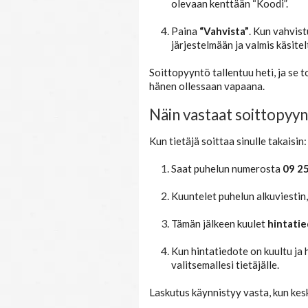
olevaan kenttään “Koodi”.
Paina
“Vahvista”
. Kun vahvist
järjestelmään ja valmis käsitel
Soittopyyntö tallentuu heti, ja se t
hänen ollessaan vapaana.
Näin vastaat soittopyy
Kun tietäjä soittaa sinulle takaisin:
Saat puhelun numerosta
09 2
Kuuntelet puhelun alkuviestin,
Tämän jälkeen kuulet
hintati
Kun hintatiedote on kuultu ja 
valitsemallesi tietäjälle.
Laskutus käynnistyy vasta, kun kesk