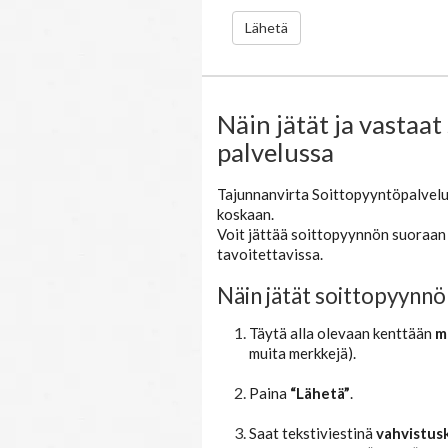
Näin jätät ja vastaa
palvelussa
Tajunnanvirta Soittopyyntöpalvelu
koskaan.
Voit jättää soittopyynnön suoraan v
tavoitettavissa.
Näin jätät soittopyynnö
Täytä alla olevaan kenttään
m
muita merkkejä).
Paina
“Lähetä”
.
Saat tekstiviestinä
vahvistus