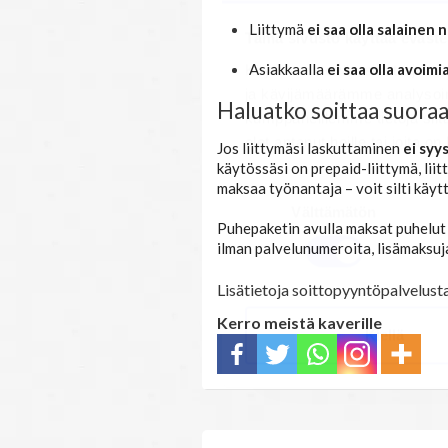
Liittymä
ei saa olla salainen
Tämä sivusto käyttää eväste
Asiakkaalla
ei saa olla avoimi
Käytämme evästeitä tarjoama
ja kävijämäärämme analysoim
Haluatko soittaa suoraa
kumppaneillemme tietoja siitä
olet antanut heille tai joita o
Jos liittymäsi laskuttaminen
ei syy
käytössäsi on prepaid-liittymä, lii
maksaa työnantaja – voit silti käy
Suostumuksen
Välttämätön
valinta
Puhepaketin avulla maksat puhelut 
ilman palvelunumeroita, lisämaksuja 
Lisätietoja soittopyyntöpalvelust
Kerro meistä kaverille
Kiellä