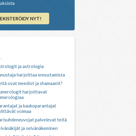
ouksista
EKISTERÖIDY NYT!
tso myös
trologit ja astrologia
nustaja harjoittaa ennustamista
itä ovat meediot ja shamaanit?
umerologit harjoittavat
umerologiaa
rantajat ja kaukoparantajat
littävät voimaa
risuhdeneuvojat palvelevat teitä
lvänäkijät ja selvänäkeminen
rot-tulkitsijat tulkitsevat