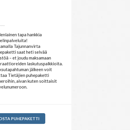
JUNNANVIRTA
HEPAKETTI
enlainen tapa hankkia
elinpalveluita!
amalla Tajunnanvirta
epaketti saat heti selvää
stöä – et joudu maksamaan
raattioreiden laskutuspalkkioita.
sutapahtuman jälkeen voit
ttaa Tietäjien puhepaketti
eroihin, aivan kuten soittaisit
velunumeroon.
OSTA PUHEPAKETTI