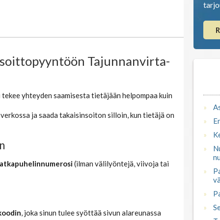
tarj
R
t soittopyyntöön Tajunnanvirta-
Ka
 tekee yhteyden saamisesta tietäjään helpompaa kuin
As
erkossa ja saada takaisinsoiton silloin, kun tietäjä on
En
Ke
n
N
n
atkapuhelinnumerosi
(ilman välilyöntejä, viivoja tai
Pa
vä
Pa
Se
koodin
, joka sinun tulee syöttää sivun alareunassa
Ta