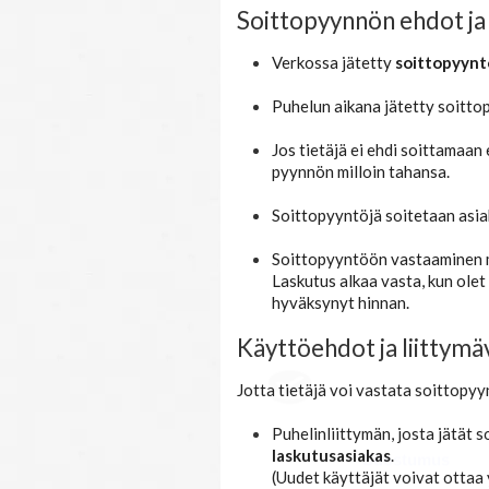
Soittopyynnön ehdot ja
Verkossa jätetty
soittopyynt
Puhelun aikana jätetty soitt
Jos tietäjä ei ehdi soittamaa
pyynnön milloin tahansa.
Soittopyyntöjä soitetaan asia
Soittopyyntöön vastaaminen
Laskutus alkaa vasta, kun olet
hyväksynyt hinnan.
Käyttöehdot ja liittym
Jotta tietäjä voi vastata soittopyy
Puhelinliittymän, josta jätät 
laskutusasiakas
.
Suostumus
(Uudet käyttäjät voivat ottaa