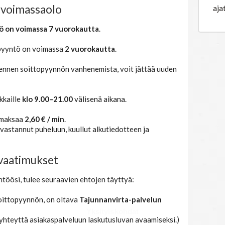
aja
 voimassaolo
ö on voimassa 7 vuorokautta
.
opyyntö on voimassa
2 vuorokautta
.
n ennen soittopyynnön vanhenemista, voit jättää uuden
kkaille
klo 9.00–21.00
välisenä aikana.
 maksaa
2,60 € / min
.
 vastannut puheluun, kuullut alkutiedotteen ja
ävaatimukset
ntöösi, tulee seuraavien ehtojen täyttyä:
soittopyynnön, on oltava
Tajunnanvirta-palvelun
Yksityiskohdat
 yhteyttä asiakaspalveluun laskutusluvan avaamiseksi.)