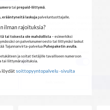
 numero
tai
prepaid-liittymä
.
itä
a, erääntyneitä laskuja
palveluntuottajalle.
mme sisällön ja mainosten räätälöimiseen, sosiaalisen median
iseen. Lisäksi jaamme sosiaalisen median, mainosalan ja analy
n ilman rajoituksia?
, miten käytät sivustoamme. Kumppanimme voivat yhdistää näitä t
n kerätty, kun olet käyttänyt heidän palvelujaan.
stä tai toisesta ole mahdollista
– esimerkiksi
ttymässäsi on palvelunumeroesto tai liittymäsi laskut
ttää Tajunnanvirta-palvelua
Puhepaketin avulla
.
Mieltymykset
Tilastot
etukäteen ja soitat tietäjille tavalliseen numeroon
tai liittymärajoituksia.
löydät
soittopyyntopalvelu -sivulta
a
Salli valinta