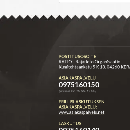
Yhteystiedot
POSTITUSOSOITE
RATIO - Rajatieto Organisaatio,
Kumitehtaankatu 5 K 18, 04260 KE
ASIAKASPALVELU
0975160150
(arkisin klo 10.00-15.00)
ERILLISLASKUTUKSEN
ASIAKASPALVELU:
www.asiakaspalvelu.net
LASKUTUS